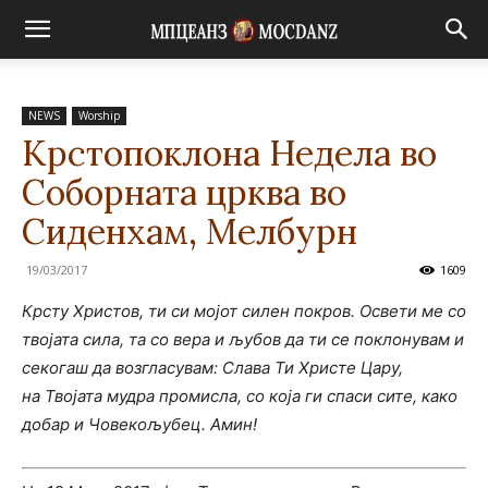
NEWS
Worship
Крстопоклона Недела во
Соборната црква во
Сиденхам, Мелбурн
19/03/2017
1609
Крсту Христов, ти си мојот силен покров. Освети ме со
твојата сила, та со вера и љубов да ти се поклонувам и
секогаш да возгласувам: Слава Ти Христе Цару,
на Твојата мудра промисла, со која ги спаси сите, како
добар и Човекољубец. Амин!