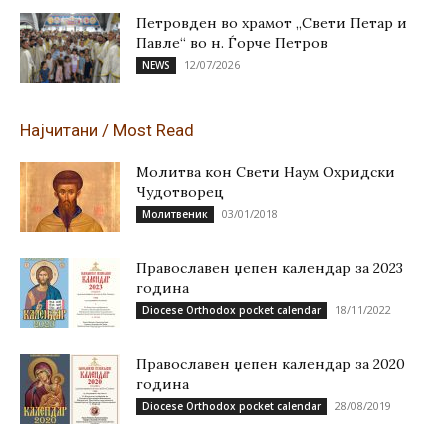
Петровден во храмот „Свети Петар и
Павле“ во н. Ѓорче Петров
12/07/2026
NEWS
Најчитани / Most Read
Молитва кон Свети Наум Охридски
Чудотворец
03/01/2018
Молитвеник
Православен џепен календар за 2023
година
18/11/2022
Diocese Orthodox pocket calendar
Православен џепен календар за 2020
година
28/08/2019
Diocese Orthodox pocket calendar