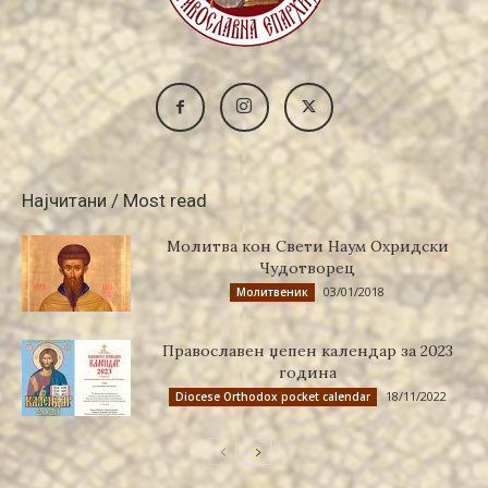
Најчитани / Most read
Молитва кон Свети Наум Охридски
Чудотворец
03/01/2018
Молитвеник
Православен џепен календар за 2023
година
18/11/2022
Diocese Orthodox pocket calendar