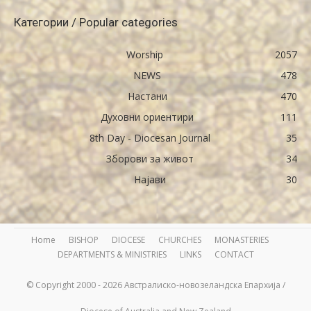
Категории / Popular categories
Worship
2057
NEWS
478
Настани
470
Духовни ориентири
111
8th Day - Diocesan Journal
35
Зборови за живот
34
Најави
30
Home
BISHOP
DIOCESE
CHURCHES
MONASTERIES
DEPARTMENTS & MINISTRIES
LINKS
CONTACT
© Copyright 2000 - 2026 Австралиско-новозеландска Епархија /