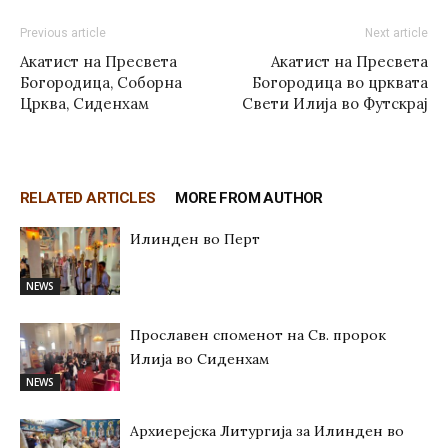
Previous article
Next article
Акатист на Пресвета
Акатист на Пресвета
Богородица, Соборна
Богородица во црквата
Црква, Сиденхам
Свети Илија во Футскрај
RELATED ARTICLES
MORE FROM AUTHOR
Илинден во Перт
NEWS
Прославен споменот на Св. пророк
Илија во Сиденхам
NEWS
Архиерејска Литургија за Илинден во