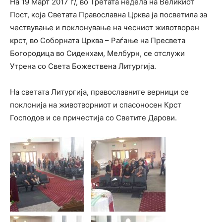
На 19 Март 2017 г/, во Третата недела на Великиот
Пост, која Светата Православна Црква ја посветила за
чествување и поклонување на чесниот животворен
крст, во Соборната Црква – Раѓање на Пресвета
Богородица во Сиденхам, Мелбурн, се отслужи
Утрена со Света Божествена Литургија.
На светата Литургија, православните верници се
поклонија на животворниот и спасоносен Крст
Господов и се причестија со Светите Дарови.