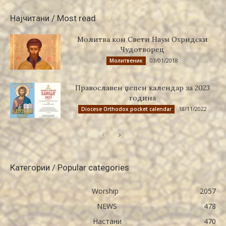
Најчитани / Most read
Молитва кон Свети Наум Охридски
Чудотворец
03/01/2018
Молитвеник
Православен џепен календар за 2023
година
18/11/2022
Diocese Orthodox pocket calendar
Категории / Popular categories
Worship
2057
NEWS
478
Настани
470