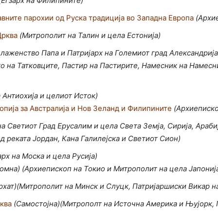
(Eгзарх на Филипините)
авните парохии од Руска традиција во Западна Европа
(Aрхи
Црква
(Mитрополит на Талин и цела Естонија)
лаженство Папа и Патријарх на Големиот град Александрија,
тко на Татковците, Пастир на Пастирите, Намесник на Намес
а Антиохија и целиот Исток)
пија за Австралија и Нов Зеланд и Филипините
(Aрхиеписко
на Светиот Град Ерусалим и цела Света Земја, Сирија, Арабија
р од реката Јордан, Кана Галилејска и Светиот Сион)
арх на Моска и цела Русија)
омна) (Архиепископ на Токио и Митрополит на цела Јапониј
архат)(Митрополит на Минск и Слуцк, Патријаршиски Викар н
ква
(Самостојна)(Митрополт на Источна Америка и Њујорк, П