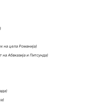
)
х на цела Романија)
 на Абвказија и Питсунда)
ада)
ка)