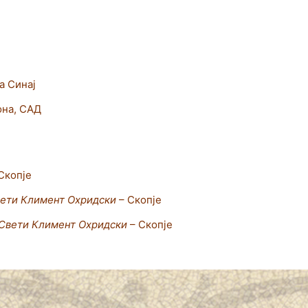
а Синај
она, САД
Скопје
ети Климент Охридски
– Скопје
Свети Климент Охридски
– Скопје