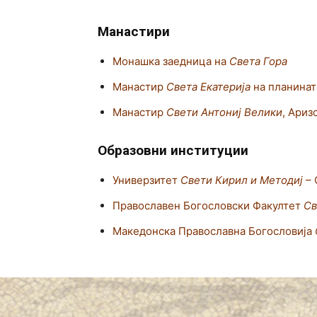
Манастири
Монашка заедница на
Света Гора
Манастир
Света Екатерија
на планинат
Манастир
Свети Антониј Велики
, Ариз
Образовни институции
Универзитет
Свети Кирил и Методиј
– 
Православен Богословски Факултет
Св
Македонска Православна Богословија