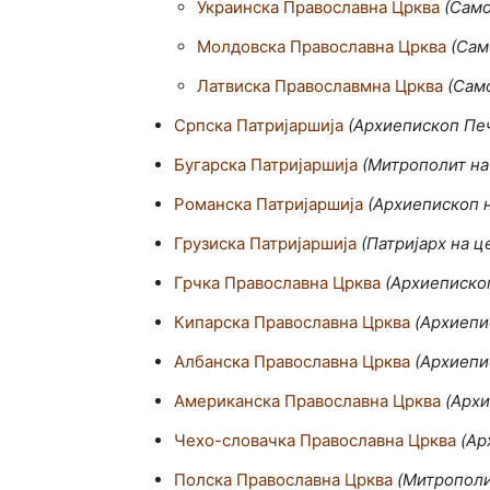
Украинска Православна Црква
(Само
Молдовска Православна Црква
(Сам
Латвиска Православмна Црква
(Само
Српска Патријаршија
(Архиепископ Печ
Бугарска Патријаршија
(Митрополит на 
Романска Патријаршија
(Архиепископ н
Грузиска Патријаршија
(Патријарх на ц
Грчка Православна Црква
(Архиепископ
Кипарска Православна Црква
(Aрхиепи
Албанска Православна Црква
(Архиепи
Американска Православна Црква
(Aрхи
Чехо-словачка Православна Црква
(Aр
Полска Православна Црква
(Mитрополи