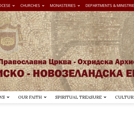
OCESE
CHURCHES
MONASTERIES
DEPARTMENTS & MINISTRI
WS
OUR FAITH
SPIRITUAL TREASURE
CULTURE
Австралиско-