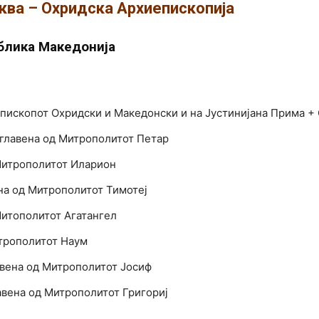
ва – Охридска Архиепископија
новозеландска
ублика Македонија
епископот Охридски и Македонски и на Јустинијана Прима +
Епархија
зглавена од Митрополитот Петар
 Митрополитот Иларион
ена од Митрополитот Тимотеј
Митополитот Агатангел
итрополитот Наум
авена од Митрополитот Јосиф
лавена од Митрополитот Григориј