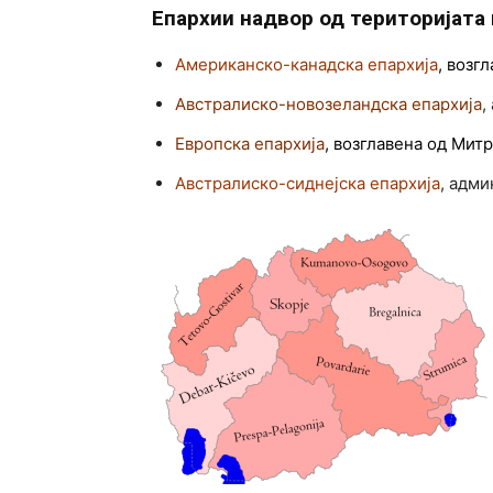
Епархии надвор од територијата
Американско-канадска епархија
, возг
Австралиско-новозеландска епархија
,
Европска епархија
, возглавена од Ми
Австралиско-сиднејска епархија
, адм