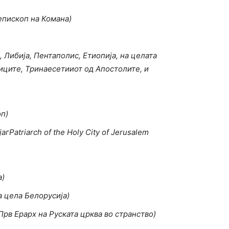
епископ на Комана)
 Либија, Пентаполис, Етиопија, на целата
ниците, Тринаесетииот од Апостолите, и
п)
гPatriarch of the Holy City of Jerusalem
а)
а цела Белорусија)
рв Ерарх на Руската црква во странство)