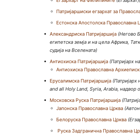
Егзархарт на Филипините
(Егзархат)
Патријаршиски егзархат за Правосл
Естонска Апостолска Православна 
Александриска Патријаршија
(Негово Б
египетска земја и на цела Африка, Та
судија на Вселената)
Антиохиска Патријаршија
(Патријарх н
Антиохиска Православна Архиеписко
Ерусалимска Патријаршија
(Патријарх 
and all Holy Land, Syria, Arabia, надво
Московска Руска Патријаршија
(Патриј
Јапoнска Православна Црква
(Автон
Белоруска Православна Црква
(Егз
Руска Задгранична Православна Цр