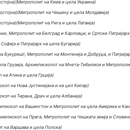
стојна)(Митрополит на Киев и цела Украина)
остојна)(Митрополит на Чишину и цела Молдавија)
стојна)(Митрополит на Рига и цела Латвија)
ки, Митрополит на Белград и Карловци, и Српски Патријарх
Софија и Патријарх на цела Бугарија)
а Букурешт, Митрополит на Монтенија и Добруџа, и Патријар
ела Грузија, Архиепископот на Мчета-Тибилиси и Митрополит
 на Атина и цела Грција)
скоп на Нова Јустинијана и на цел Кипар)
скоп на Тирана, Драч и цела Албанија)
епископ на Вашингтон и Митрополит на цела Америка и Кан
хиепископ на Прага, Митрополит на Чешката земја и Словач
т на Варшава и цела Полска)