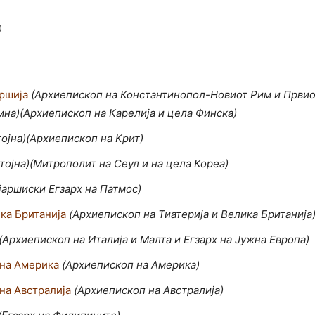
)
ршија
(Архиепископ на Константинопол-Новиот Рим и Првиот
мна)(Архиепископ на Карелија и цела Финска)
ојна)(Архиепископ на Крит)
тојна)(Митрополит на Сеул и на цела Кореа)
јаршиски Егзарх на Патмос)
ка Британија
(Aрхиепископ на Тиатерија и Велика Британија
(Aрхиепископ на Италија и Малта и Егзарх на Јужна Европа)
 на Америка
(Aрхиепископ на Америка)
на Австралија
(Aрхиепископ на Австралија)