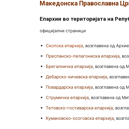
Македонска Православна Црк
Епархии во територијата на Реп
официјални страници
Скопска епархија
, возглавена од Архи
Преспанско-пелагониска епархија
, во
Брегалничка епархија
, возглавена од
Дебарско-кичевска епархија
, возглав
Повардарска епархија
, возглавена од 
Струмичка епархија
, возглавена од М
Тетовско-гостиварска епархија
, возгл
Кумановско-осоговска епархија
, возг