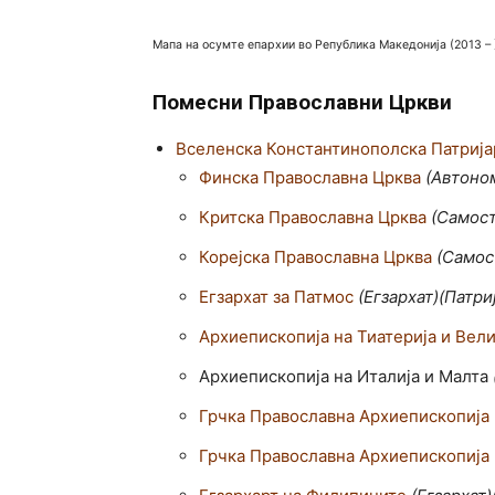
Мапа на осумте епархии во Република Македонија (2013 – 
Помесни Православни Цркви
Вселенска Константинополска Патрија
Финска Православна Црква
(Автоно
Критска Православна Црква
(Самост
Корејска Православна Црква
(Самос
Егзархат за Патмос
(Егзархат)(Патри
Архиепископија на Тиатерија и Вели
Архиепископија на Италија и Малта
Грчка Православна Архиепископија
Грчка Православна Архиепископија 