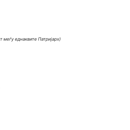
 меѓу еднаквите Патријарх)
)