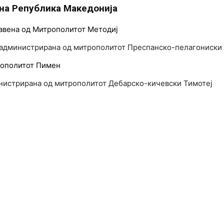
 на Република Македонија
лавена од Митрополитот Методиј
 администрирана од митрополитот Преспанско-пелагониски
трополитот Пимен
инистрирана од митрополитот Дебарско-кичевски Тимотеј