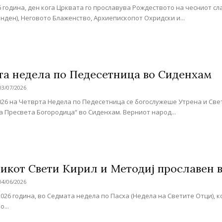
26 година, ден кога Црквата гo прославува Рождеството на чесниот с
анден), Неговото Блаженство, Архиепископот Охридски и...
та недела по Педесетница во Сиденхам
03/07/2026
2026 на Четврта Недела по Педесетница се богослужеше Утрена и Св
а Пресвета Богородица“ во Сиденхам. Верниот народ...
икот Свети Кирил и Методиј прославен в
04/06/2026
 2026 година, во Седмата недела по Пасха (Недела на Светите Отци), 
...