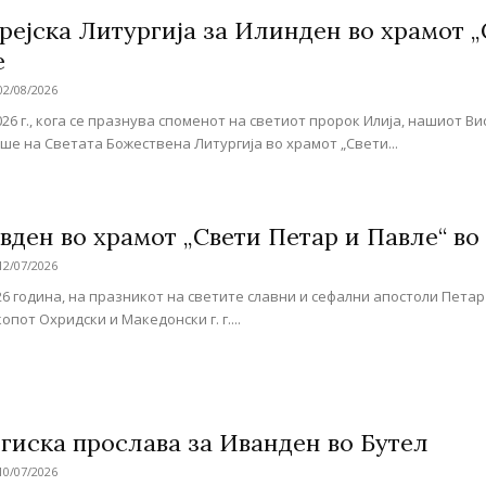
рејска Литургија за Илинден во храмот „
е
02/08/2026
2026 г., кога се празнува споменот на светиот пророк Илија, нашиот 
ше на Светата Божествена Литургија во храмот „Свети...
вден во храмот „Свети Петар и Павле“ во
12/07/2026
026 година, на празникот на светите славни и сефални апостоли Пета
пот Охридски и Македонски г. г....
гиска прослава за Иванден во Бутел
10/07/2026