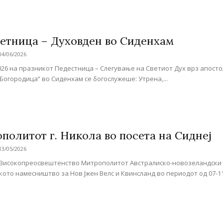
етница – Духовден во Сиденхам
04/06/2026
2026 на празникот Педестница – Слегување на Светиот Дух врз апосто
Богородица“ во Сиденхам се богослужеше: Утрена,...
политот г. Никола во посета на Сиднеј
13/05/2026
Високопреосвештенство Митрополитот Австралиско-новозеландски г
ото намесништво за Нов Јжен Велс и Квинсланд во периодот од 07-11.05