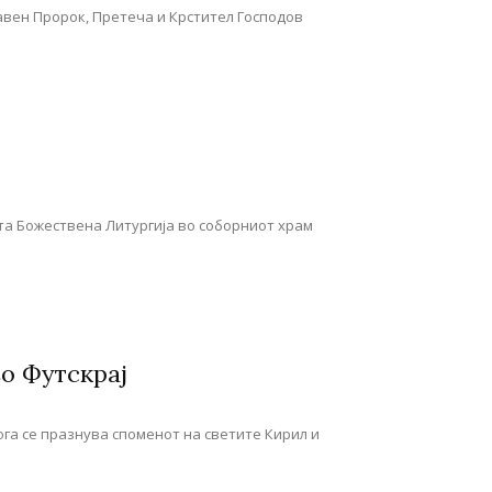
лавен Пророк, Претеча и Крстител Господов
ета Божествена Литургија во соборниот храм
о Футскрај
кога се празнува споменот на светите Кирил и