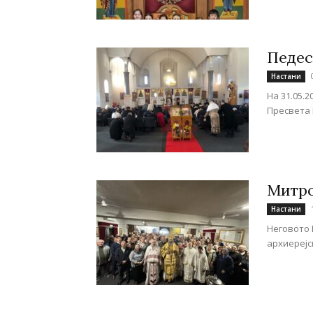
Педес
Настани
На 31.05.
Пресвета 
Митро
Настани
Неговото 
архиерејск