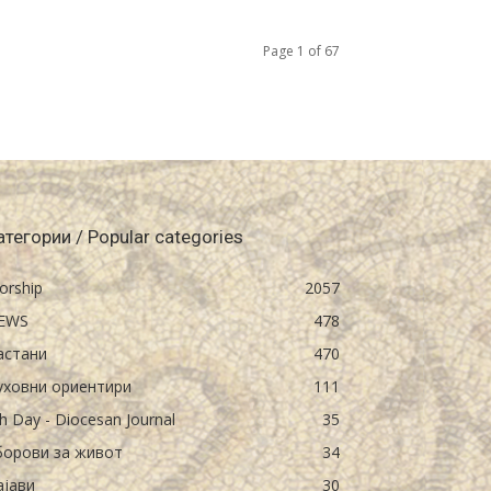
Page 1 of 67
атегории / Popular categories
orship
2057
EWS
478
астани
470
уховни ориентири
111
h Day - Diocesan Journal
35
борови за живот
34
ајави
30