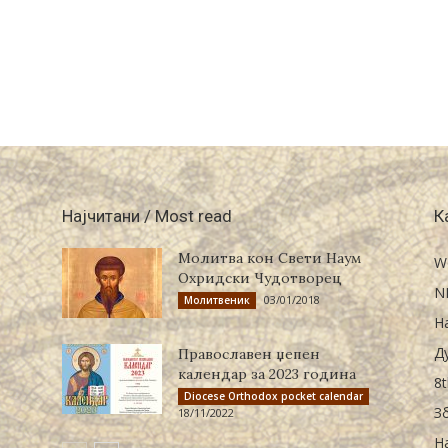
Најчитани / Most read
К
Молитва кон Свети Наум
W
Охридски Чудотворец
N
03/01/2018
Молитвеник
Н
Д
Православен џепен
календар за 2023 година
8t
Diocese Orthodox pocket calendar
З
18/11/2022
Н