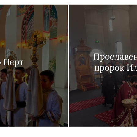
новозеландска
Прославен
Епархија
 Перт
пророк Ил