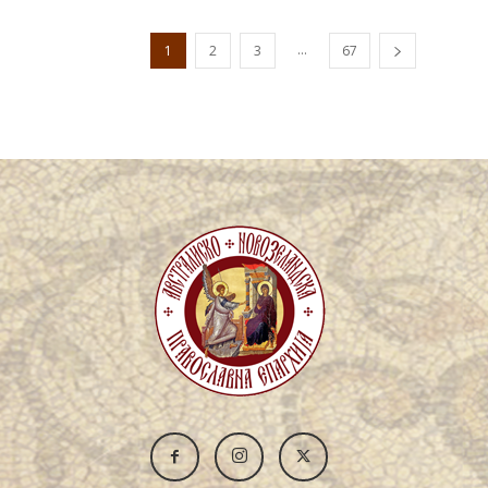
...
1
2
3
67