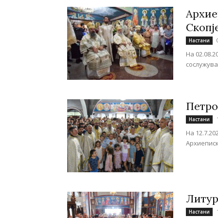
Архие
Скопј
Настани
На 02.08.
сослужува
Петро
Настани
На 12.7.2
Архиеписко
Литур
Настани