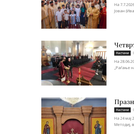
На 7.7.20
Јован (Ив
Четвр
Настани
На 28.06.
„Раѓање н
Празн
Настани
На 24 мај
Методиј, во