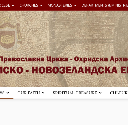
OCESE
CHURCHES
MONASTERIES
DEPARTMENTS & MINISTRI
WS
OUR FAITH
SPIRITUAL TREASURE
CULTURE
Австралиско-