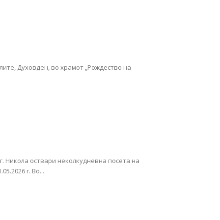
лите, Духовден, во храмот „Рождество на
. Никола оствари неколкудневна посета на
.2026 г. Во...