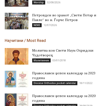
02/08/2026
Worship
Петровден во храмот „Свети Петар и
Павле“ во н. Ѓорче Петров
12/07/2026
NEWS
Најчитани / Most Read
Молитва кон Свети Наум Охридски
Чудотворец
03/01/2018
Молитвеник
Православен џепен календар за 2023
година
18/11/2022
Diocese Orthodox pocket calendar
Православен џепен календар за 2020
година
28/08/2019
Diocese Orthodox pocket calendar