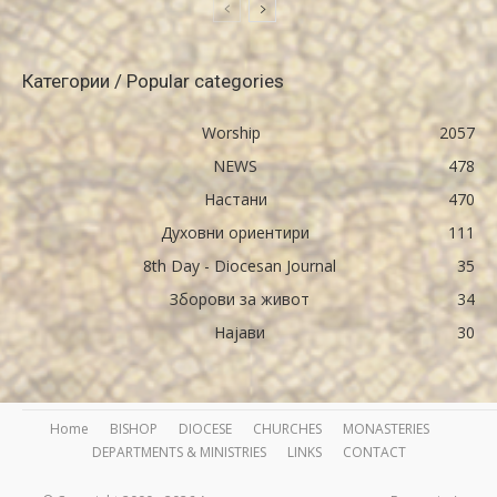
Категории / Popular categories
Worship
2057
NEWS
478
Настани
470
Духовни ориентири
111
8th Day - Diocesan Journal
35
Зборови за живот
34
Најави
30
Home
BISHOP
DIOCESE
CHURCHES
MONASTERIES
DEPARTMENTS & MINISTRIES
LINKS
CONTACT