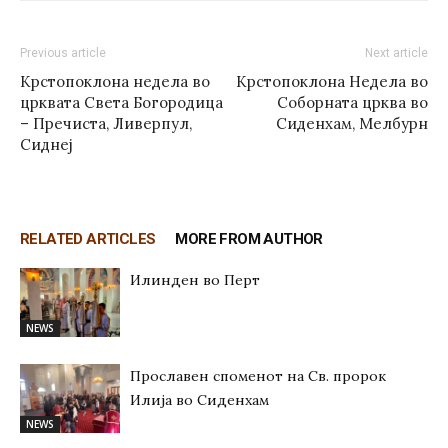
Previous article
Next article
Крстопоклона недела во
Крстопоклона Недела во
црквата Света Богородица
Соборната црква во
– Пречиста, Ливерпул,
Сиденхам, Мелбурн
Сиднеј
RELATED ARTICLES
MORE FROM AUTHOR
Илинден во Перт
NEWS
Прославен споменот на Св. пророк
Илија во Сиденхам
NEWS