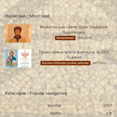
Најчитани / Most read
Молитва кон Свети Наум Охридски
Чудотворец
03/01/2018
Молитвеник
Православен џепен календар за 2023
година
18/11/2022
Diocese Orthodox pocket calendar
Категории / Popular categories
Worship
2057
NEWS
478