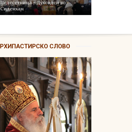
Недела на Мироносиците во
Спрингвеал
РХИПАСТИРСКО СЛОВО