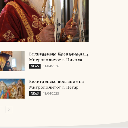
Велигденско Послание на
Continue to the category
Митрополитот г. Никола
11/04/2026
NEWS
Велигденско послание на
Митрополитот г. Петар
18/04/2025
NEWS