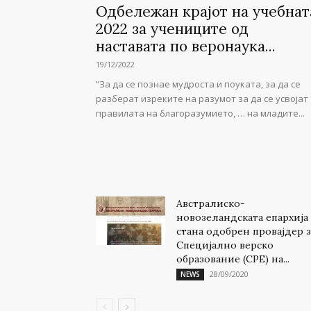
Одбележан крајот на учебнат
2022 за учениците од
наставата по веронаука...
19/12/2022
“За да се познае мудроста и поуката, за да се
разберат изреките на разумот за да се усвојат
правилата на благоразумието, … на младите...
Австралиско-
новозеландската епархија
стана одобрен провајдер з
Специјално верско
образование (СРЕ) на...
28/09/2020
NEWS