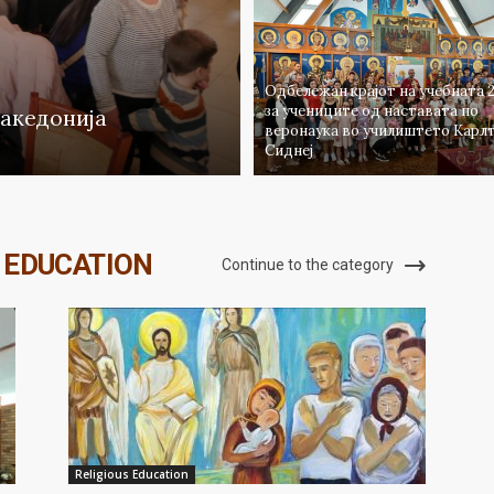
Одбележан крајот на учебната 
за учениците од наставата по
Македонија
веронаука во училиштето Карлт
Сиднеј
 EDUCATION
Continue to the category
Religious Education