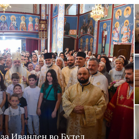
новозеландска
Епархија
литот г. Никола во посета на