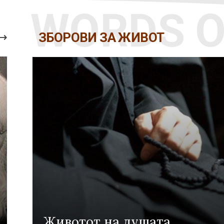
WORDS O
ЗБОРОВИ ЗА ЖИВОТ
За време 
Ајде да купиме скапоцени
живее со 
Животот на душата
нешта!
Божја