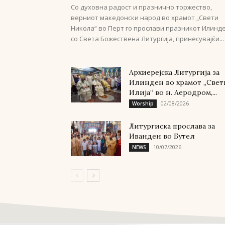
Со духовна радост и празнично торжество,
верниот македонски народ во храмот „Свети
Никола“ во Перт го прослави празникот Илинд
со Света Божествена Литургија, принесувајќи...
Архиерејска Литургија за
Илинден во храмот „Свет
Илија“ во н. Аеродром,...
02/08/2026
Worship
Литургиска прослава за
Иванден во Бутел
10/07/2026
NEWS