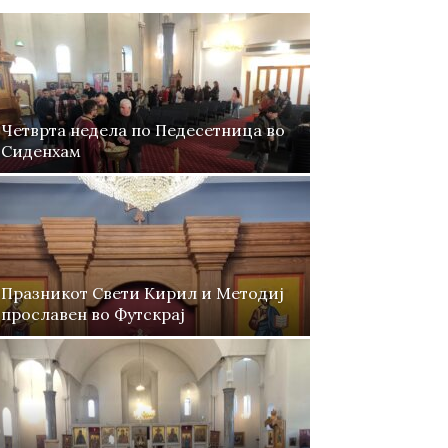
Ѓурѓовден во Сиденхам
Недела на Раслабениот во
манастирот во Роклин