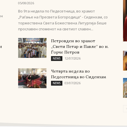
05/08/2026
Во 9та недела по Педесетница, во храмот
ен
„Раѓање на Пресвета Богородица“ - Сиденхам, со
торжествена Света Божествена Литургија беше
прославен споменот на светиот славен...
Петровден во храмот
и
„Свети Петар и Павле“ во н.
Ѓорче Петров
12/07/2026
NEWS
Четврта недела по
Педесетница во Сиденхам
03/07/2026
NEWS