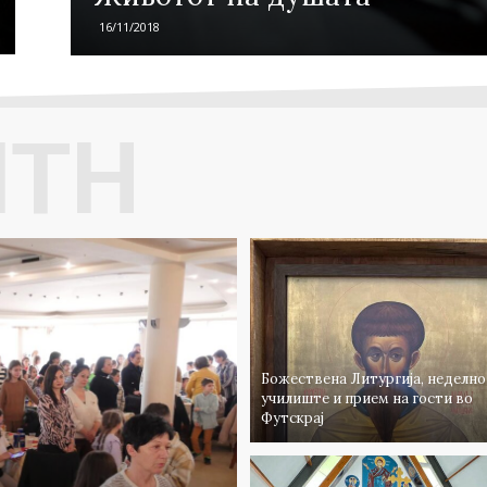
09/12/2019
28/11/2019
16/11/2018
ITH
Божествена Литургија, неделно
училиште и прием на гости во
Футскрај