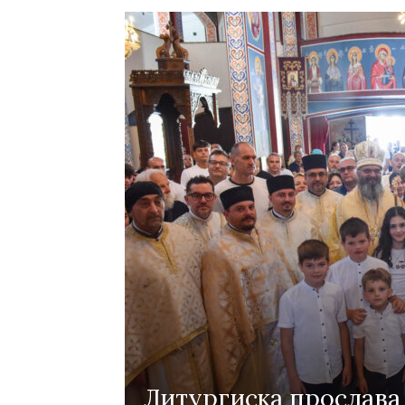
Четврта недела по Педесетница во
Сиденхам
Празникот Свети Кирил и Методиј
прославен во Футскрај
Митропо
Сиднеј