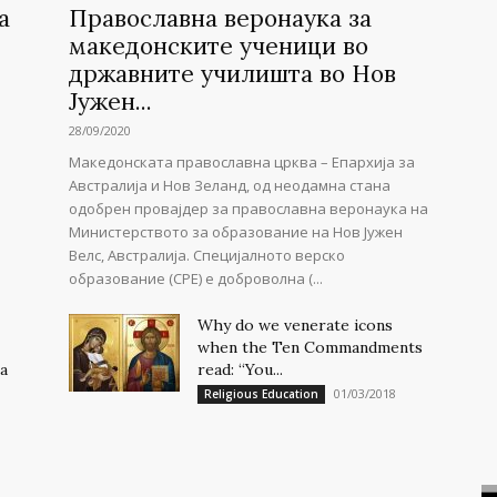
а
Православна веронаука за
македонските ученици во
државните училишта во Нов
Јужен...
28/09/2020
Македонската православна црква – Епархија за
Австралија и Нов Зеланд, од неодамна стана
одобрен провајдер за православна веронаука на
Министерството за образование на Нов Јужен
Велс, Австралија. Специјалното верско
образование (СРЕ) е доброволна (...
Why do we venerate icons
when the Ten Commandments
а
read: “You...
01/03/2018
Religious Education