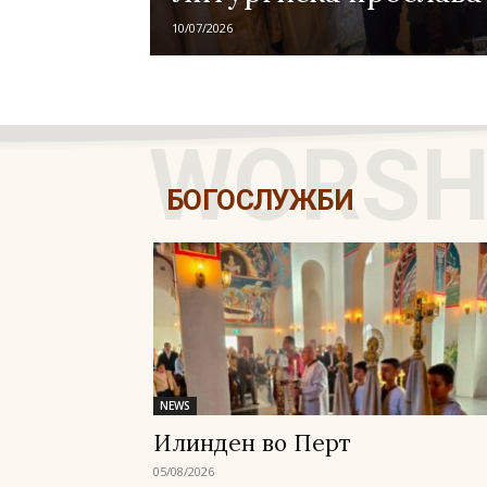
Педесетница – Духовден во
13/05/2026
Сиденхам
WORSH
БОГОСЛУЖБИ
NEWS
Илинден во Перт
05/08/2026