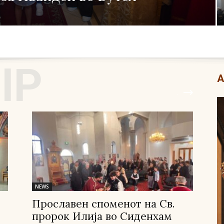
IP
А
.
NEWS
Прославен споменот на Св.
пророк Илија во Сиденхам