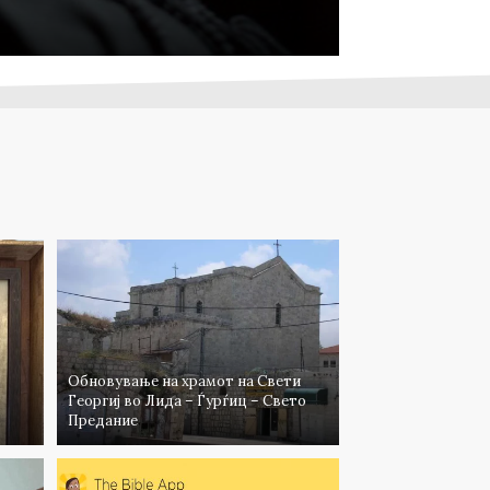
06/09/2019
12/11/2018
Обновување на храмот на Свети
Георгиј во Лида – Ѓурѓиц – Свето
Предание