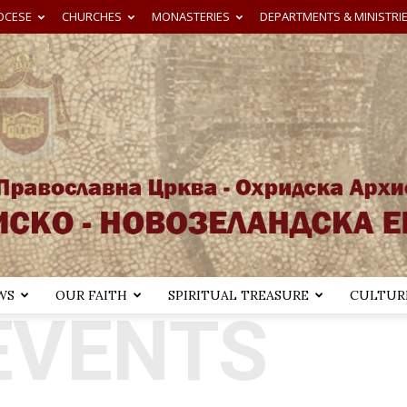
OCESE
CHURCHES
MONASTERIES
DEPARTMENTS & MINISTRI
WS
OUR FAITH
SPIRITUAL TREASURE
CULTURE
EVENTS
Австралиско-