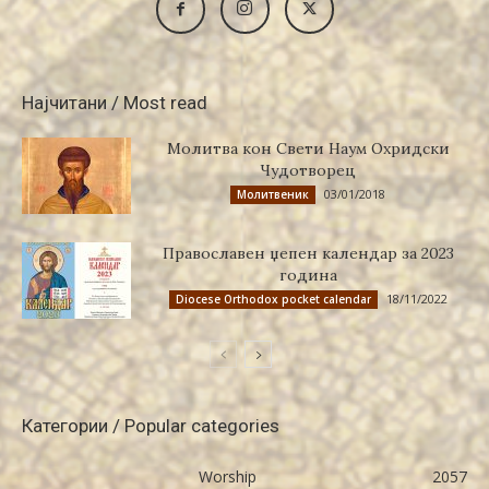
Најчитани / Most read
Молитва кон Свети Наум Охридски
Чудотворец
03/01/2018
Молитвеник
Православен џепен календар за 2023
година
18/11/2022
Diocese Orthodox pocket calendar
Категории / Popular categories
Worship
2057