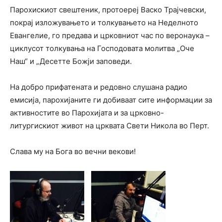
Парохискиот свештеник, протоереј Васко Трајчевски,
покрај изложувањето и толкувањето на Неделното
Евангелие, го предава и црковниот час по веронаука –
циклусот толкувања на Господовата молитва „Оче
Наш“ и „Десетте Божји заповеди.
На добро прифатената и редовно слушана радио
емисија, парохијаните ги добиваат сите информации за
активностите во Парохијата и за црковно-
литургискиот живот на црквата Свети Никола во Перт.
Слава му на Бога во вечни векови!