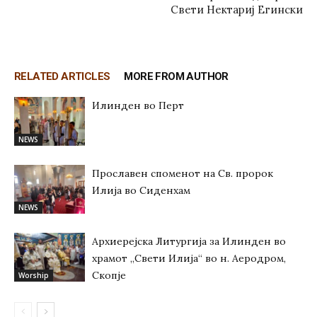
Свети Нектариј Егински
RELATED ARTICLES
MORE FROM AUTHOR
Илинден во Перт
NEWS
Прославен споменот на Св. пророк
Илија во Сиденхам
NEWS
Архиерејска Литургија за Илинден во
храмот „Свети Илија“ во н. Аеродром,
Скопје
Worship