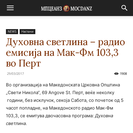
NEWS
Настани
Духовна светлина – радио
емисија на Мак-Фм 103,3
во Перт
29/03/2017
1908
Во организација на Македонската Црковна Општина
„Свети Никола“, 69 Angove St. Перт, веќе неколку
години, без исклучок, секоја Сабота, со почеток од 5
часот попладне, на Македонското радио Мак-Фм
103,3, се емитува двочасовна програма:
Духовна
светлина.