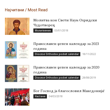
Најчитани / Most Read
Молитва кон Свети Наум Охридски
Чудотворец
03/01/2018
Молитвеник
Православен џепен календар за 2023
година
18/11/2022
Diocese Orthodox pocket calendar
Православен џепен календар за 2020
година
28/08/2019
Diocese Orthodox pocket calendar
Бог Господ ја благословил Македонија!
04/03/2018
Настани