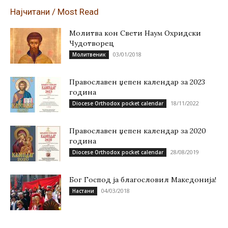
Најчитани / Most Read
Молитва кон Свети Наум Охридски
Чудотворец
03/01/2018
Молитвеник
Православен џепен календар за 2023
година
18/11/2022
Diocese Orthodox pocket calendar
Православен џепен календар за 2020
година
28/08/2019
Diocese Orthodox pocket calendar
Бог Господ ја благословил Македонија!
04/03/2018
Настани