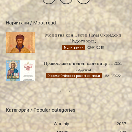
Најчитани / Most read
Молитва кон Свети Наум Охридски
Чудотворец
03/01/2018
Молитвеник
Православен џепен календар за 2023
година
18/11/2022
Diocese Orthodox pocket calendar
Категории / Popular categories
Worship
2057