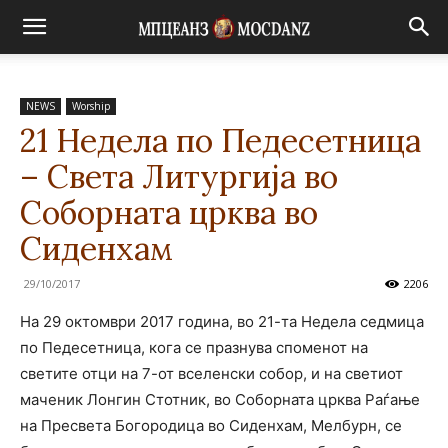
NEWS
Worship
21 Недела по Педесетница
– Света Литургија во
Соборната црква во
Сиденхам
29/10/2017
2206
На 29 октомври 2017 година, во 21-та Недела седмица
по Педесетница, кога се празнува споменот на
светите отци на 7-от вселенски собор, и на светиот
маченик Лонгин Стотник, во Соборната црква Раѓање
на Пресвета Богородица во Сиденхам, Мелбурн, се