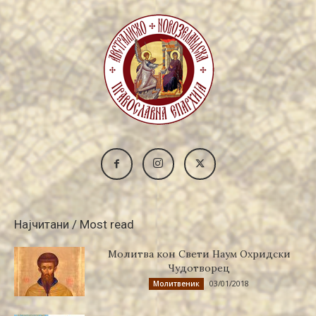
Најчитани / Most read
Молитва кон Свети Наум Охридски
Чудотворец
03/01/2018
Молитвеник