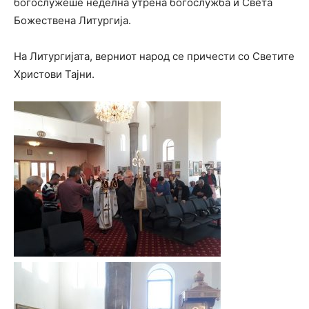
богослужеше неделна утрена богослужба и Света
Божествена Литургија.
На Литургијата, верниот народ се причести со Светите
Христови Тајни.