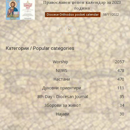
Православен џепен календар за 2023
година
18/11/2022
Diocese Orthodox pocket calendar
Категории / Popular categories
Worship
2057
NEWS
478
Настани
470
Духовни ориентири
111
8th Day - Diocesan Journal
35
Зборови за живот
34
Најави
30