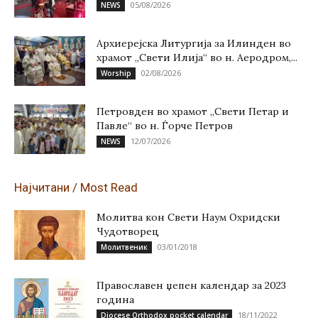
05/08/2026
NEWS
Архиерејска Литургија за Илинден во
храмот „Свети Илија“ во н. Аеродром,...
02/08/2026
Worship
Петровден во храмот „Свети Петар и
Павле“ во н. Ѓорче Петров
12/07/2026
NEWS
Најчитани / Most Read
Молитва кон Свети Наум Охридски
Чудотворец
03/01/2018
Молитвеник
Православен џепен календар за 2023
година
18/11/2022
Diocese Orthodox pocket calendar