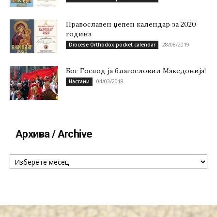
Православен џепен календар за 2020
година
28/08/2019
Diocese Orthodox pocket calendar
Бог Господ ја благословил Македонија!
04/03/2018
Настани
Архива / Archive
Архива
/
Archive