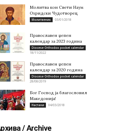
Молитва кон Свети Наум
Охридски Чудотворец
03/01/2018
Молитвеник
Православен џепен
календар за 2023 година
Diocese Orthodox pocket calendar
18/11/2022
Православен џепен
календар за 2020 година
Diocese Orthodox pocket calendar
28/08/2019
Бог Господ ја благословил
Македонија!
04/03/2018
Настани
рхива / Archive