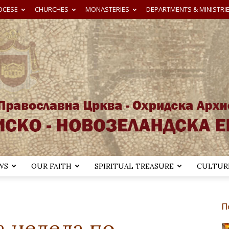
OCESE
CHURCHES
MONASTERIES
DEPARTMENTS & MINISTRI
WS
OUR FAITH
SPIRITUAL TREASURE
CULTURE
Австралиско-
П
а недела по