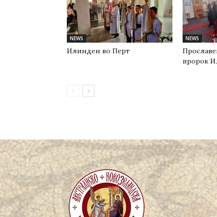
NEWS
NEWS
Илинден во Перт
Прославе
пророк И