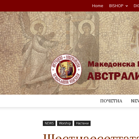
Home
BISHOP
DI
ПОЧЕТНА
NE
NEWS
Worship
Настани
Шестнаесеттат