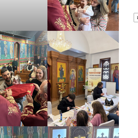
А
/
Ar