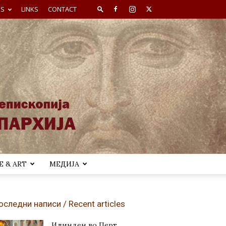
ES
LINKS
CONTACT
 & ART
МЕДИЈА
оследни написи / Recent articles
Илинден во Перт