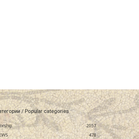
атегории / Popular categories
orship
2057
EWS
478