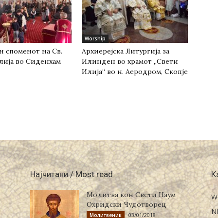
Worship
н споменот на Св.
Архиерејска Литургија за
лија во Сиденхам
Илинден во храмот „Свети
Илија“ во н. Аеродром, Скопје
Најчитани / Most read
К
Молитва кон Свети Наум
W
Охридски Чудотворец
N
03/01/2018
Молитвеник