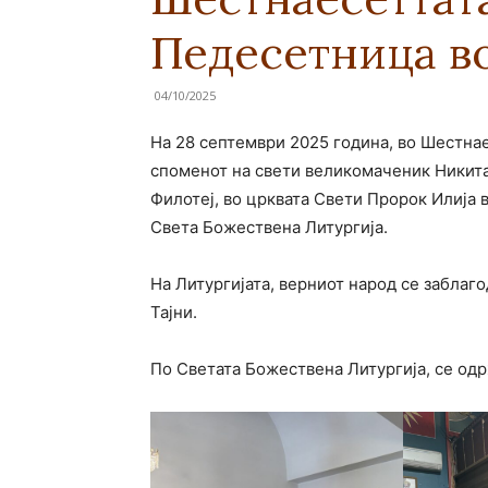
Педесетница во
04/10/2025
На 28 септември 2025 година, во Шестнае
споменот на свети великомаченик Никита
Филотеј, во црквата Свети Пророк Илија 
Света Божествена Литургија.
На Литургијата, верниот народ се заблаг
Тајни.
По Светата Божествена Литургија, се од