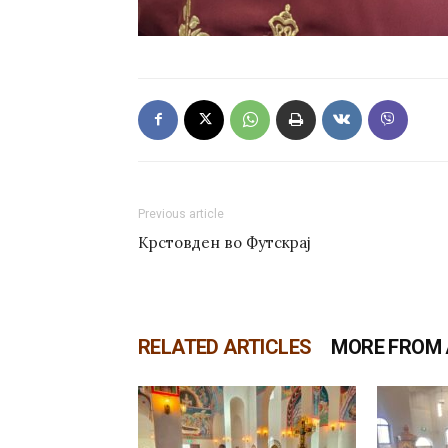
Previous article
Крстовден во Футскрај
RELATED ARTICLES
MORE FROM