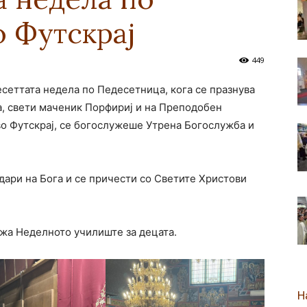
 Футскрај
новозеландска
449
сеттата недела по Педесетница, кога се празнува
, свети маченик Порфириј и на Преподобен
Епархија
во Футскрај, се богослужеше Утрена Богослужба и
одари на Бога и се причести со Светите Христови
ржа Неделното училиште за децата.
Н