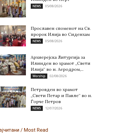
05/08/2026
NEWS
Прославен споменот на Св.
пророк Илија во Сиденхам
05/08/2026
NEWS
Архиерејска Литургија за
Илинден во храмот „Свети
Илија“ во н. Аеродром,...
02/08/2026
Worship
Петровден во храмот
„Свети Петар и Павле“ во н.
Ѓорче Петров
12/07/2026
NEWS
ајчитани / Most Read