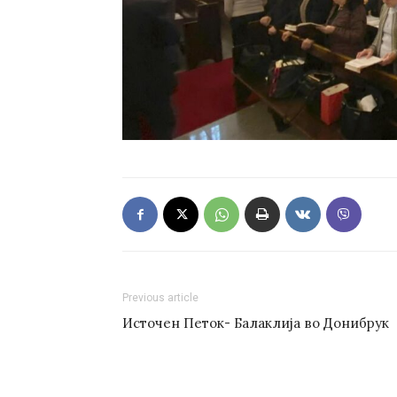
Previous article
Источен Петок- Балаклија во Донибрук