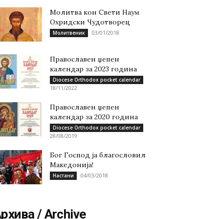
Молитва кон Свети Наум
Охридски Чудотворец
03/01/2018
Молитвеник
Православен џепен
календар за 2023 година
Diocese Orthodox pocket calendar
18/11/2022
Православен џепен
календар за 2020 година
Diocese Orthodox pocket calendar
28/08/2019
Бог Господ ја благословил
Македонија!
04/03/2018
Настани
рхива / Archive