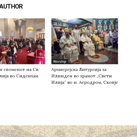
 AUTHOR
Worship
н споменот на Св.
Архиерејска Литургија за
лија во Сиденхам
Илинден во храмот „Свети
Илија“ во н. Аеродром, Скопје