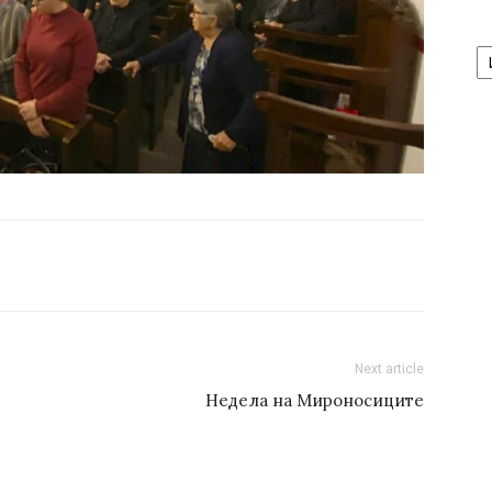
А
/
Ar
Next article
Недела на Мироносиците