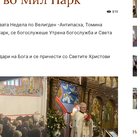
819
новозеландска
првата Недела по Велигден -Антипасха, Томина
 Парк, се богослужеше Утрена богослужба и Света
Епархија
одари на Бога и се причести со Светите Христови
Н