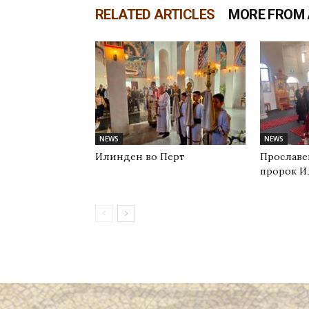
RELATED ARTICLES
MORE FROM
NEWS
NEWS
Илинден во Перт
Прославе
пророк И