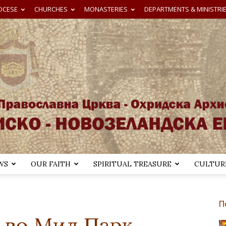
OCESE
CHURCHES
MONASTERIES
DEPARTMENTS & MINISTRI
WS
OUR FAITH
SPIRITUAL TREASURE
CULTURE
Австралиско-
П
 во Мил Парк