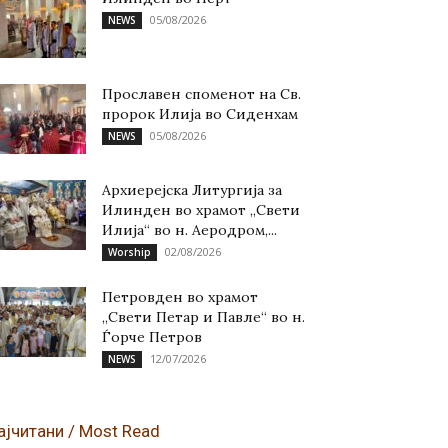
05/08/2026
NEWS
Прославен споменот на Св.
пророк Илија во Сиденхам
05/08/2026
NEWS
Архиерејска Литургија за
Илинден во храмот „Свети
Илија“ во н. Аеродром,...
02/08/2026
Worship
Петровден во храмот
„Свети Петар и Павле“ во н.
Ѓорче Петров
12/07/2026
NEWS
ајчитани / Most Read