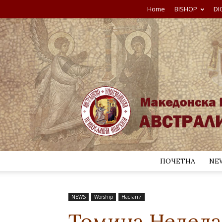
Home
BISHOP
DI
ПОЧЕТНА
NE
NEWS
Worship
Настани
Томина Недела