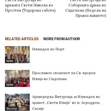
црквата Свети Никола во
Соборната црква во
Престон (Тодорова сабота)
Сиденхам (Недела на
Православието)
RELATED ARTICLES
MORE FROM AUTHOR
Илинден во Перт
NEWS
Прославен споменот на Св. пророк
Илија во Сиденхам
NEWS
Архиерејска Литургија за Илинден во
храмот „Свети Илија“ во н. Аеродром,
Скопје
Worship