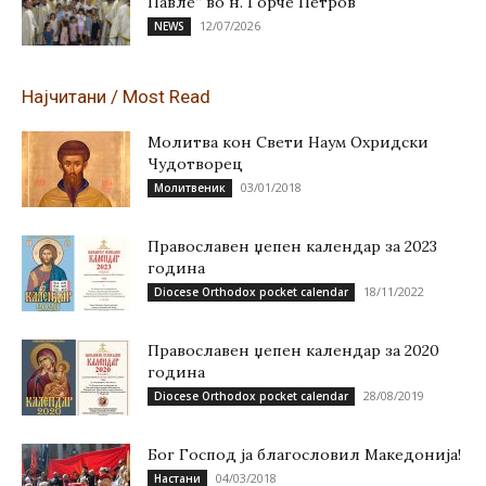
Павле“ во н. Ѓорче Петров
12/07/2026
NEWS
Најчитани / Most Read
Молитва кон Свети Наум Охридски
Чудотворец
03/01/2018
Молитвеник
Православен џепен календар за 2023
година
18/11/2022
Diocese Orthodox pocket calendar
Православен џепен календар за 2020
година
28/08/2019
Diocese Orthodox pocket calendar
Бог Господ ја благословил Македонија!
04/03/2018
Настани