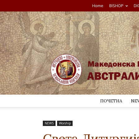
Home
BISHOP
DI
ПОЧЕТНА
NE
NEWS
Worship
Света Литургиј