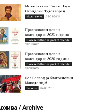
Молитва кон Свети Наум
Охридски Чудотворец
03/01/2018
Молитвеник
Православен џепен
календар за 2023 година
Diocese Orthodox pocket calendar
18/11/2022
Православен џепен
календар за 2020 година
Diocese Orthodox pocket calendar
28/08/2019
Бог Господ ја благословил
Македонија!
04/03/2018
Настани
рхива / Archive