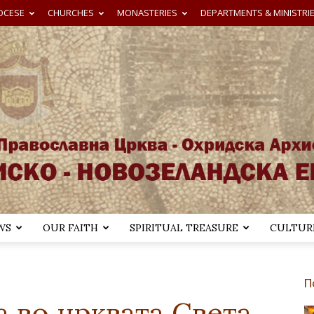
OCESE
CHURCHES
MONASTERIES
DEPARTMENTS & MINISTRI
WS
OUR FAITH
SPIRITUAL TREASURE
CULTURE
Австралиско-
П
а во црквата Света