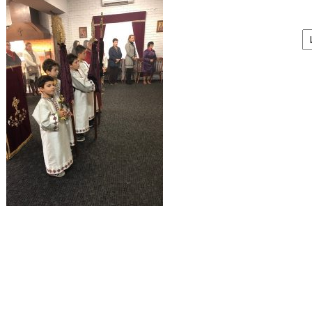
А
/
Ar