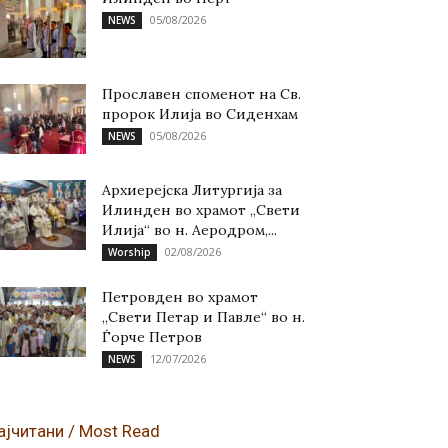
05/08/2026
NEWS
Прославен споменот на Св.
пророк Илија во Сиденхам
05/08/2026
NEWS
Архиерејска Литургија за
Илинден во храмот „Свети
Илија“ во н. Аеродром,...
02/08/2026
Worship
Петровден во храмот
„Свети Петар и Павле“ во н.
Ѓорче Петров
12/07/2026
NEWS
ајчитани / Most Read