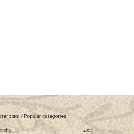
атегории / Popular categories
orship
2057