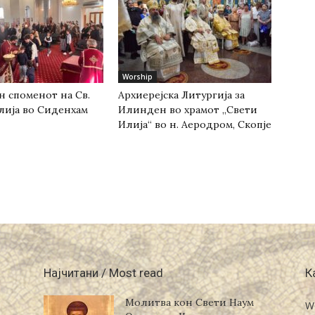
Worship
н споменот на Св.
Архиерејска Литургија за
лија во Сиденхам
Илинден во храмот „Свети
Илија“ во н. Аеродром, Скопје
Најчитани / Most read
К
Молитва кон Свети Наум
W