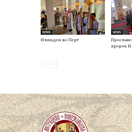
NEWS
NEWS
Илинден во Перт
Прославе
пророк И