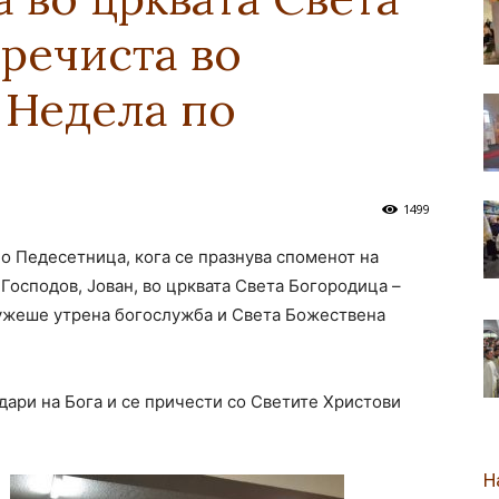
речиста во
новозеландска
 Недела по
Епархија
1499
 по Педесетница, кога се празнува споменот на
Господов, Јован, во црквата Света Богородица –
лужеше утрена богослужба и Света Божествена
одари на Бога и се причести со Светите Христови
Н