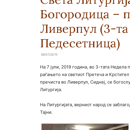
Богородица – п
Ливерпул (3-та
Педесетница)
08/07/2019
На 7 јули, 2019 година, во 3-тата Недела
раѓањето на светиот Претеча и Крстител 
пречиста во Ливерпул, Сиднеј, се богос
Литургија.
На Литургијата, верниот народ се заблаг
Тајни.