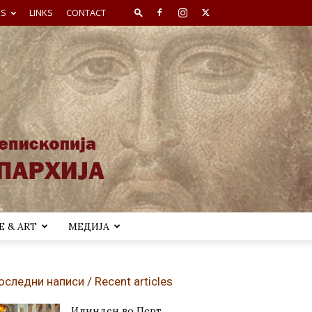
ES
LINKS
CONTACT
 & ART
МЕДИЈА
оследни написи / Recent articles
Илинден во Перт