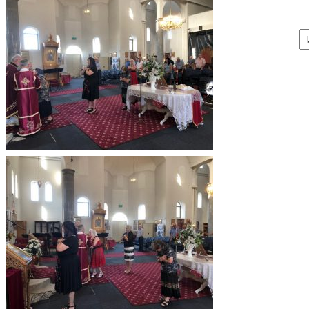
А
/
Ar