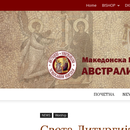
Home
BISHOP
DI
ПОЧЕТНА
NE
NEWS
Worship
Света Литургиј