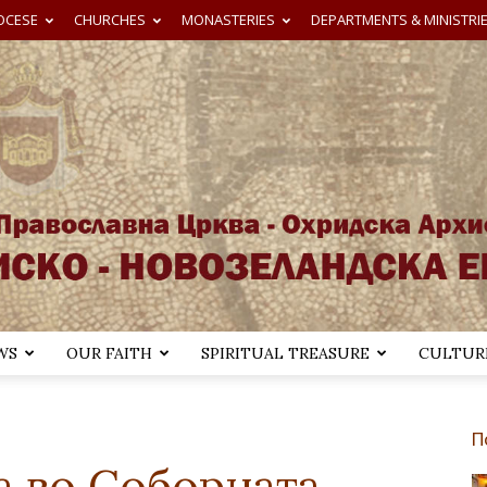
OCESE
CHURCHES
MONASTERIES
DEPARTMENTS & MINISTRI
WS
OUR FAITH
SPIRITUAL TREASURE
CULTURE
Австралиско-
П
а во Соборната