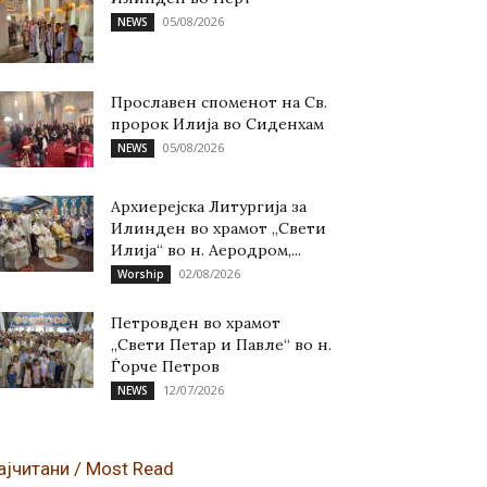
05/08/2026
NEWS
Прославен споменот на Св.
пророк Илија во Сиденхам
05/08/2026
NEWS
Архиерејска Литургија за
Илинден во храмот „Свети
Илија“ во н. Аеродром,...
02/08/2026
Worship
Петровден во храмот
„Свети Петар и Павле“ во н.
Ѓорче Петров
12/07/2026
NEWS
ајчитани / Most Read