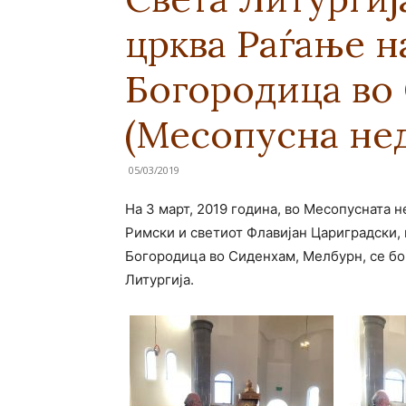
црква Раѓање н
Богородица во
(Месопусна не
05/03/2019
На 3 март, 2019 година, во Месопусната н
Римски и светиот Флавијан Цариградски,
Богородица во Сиденхам, Мелбурн, се б
Литургија.