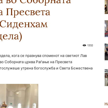
а Пресвета
новозеландска
 Сиденхам
дела)
Епархија
1332
едела, кога се празнува споменот на светиот Лав
 во Соборната црква Раѓање на Пресвета
огослужеше утрена богослужба и Света Божествена
Н