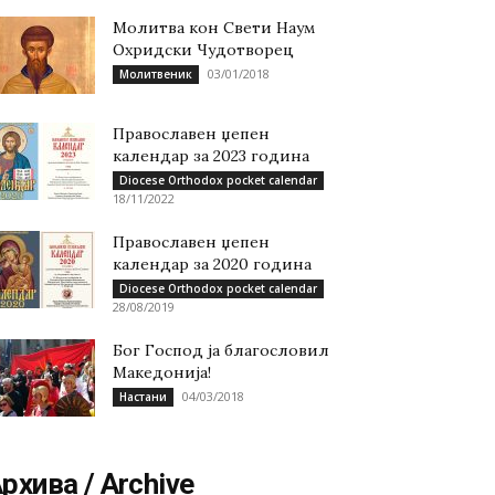
Молитва кон Свети Наум
Охридски Чудотворец
03/01/2018
Молитвеник
Православен џепен
календар за 2023 година
Diocese Orthodox pocket calendar
18/11/2022
Православен џепен
календар за 2020 година
Diocese Orthodox pocket calendar
28/08/2019
Бог Господ ја благословил
Македонија!
04/03/2018
Настани
рхива / Archive