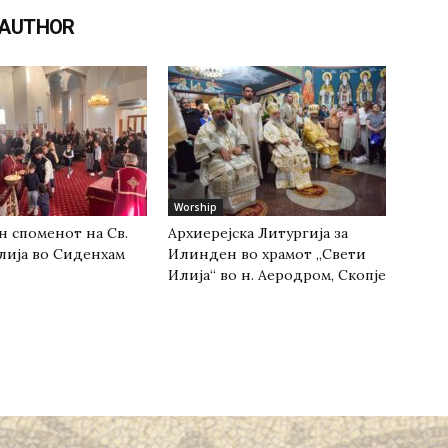
 AUTHOR
Worship
н споменот на Св.
Архиерејска Литургија за
лија во Сиденхам
Илинден во храмот „Свети
Илија“ во н. Аеродром, Скопје