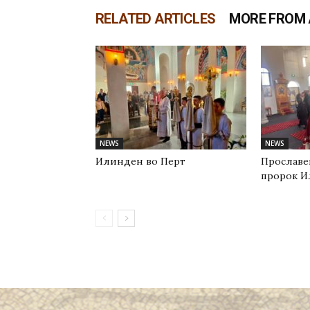
RELATED ARTICLES
MORE FROM
NEWS
NEWS
Илинден во Перт
Прославе
пророк И