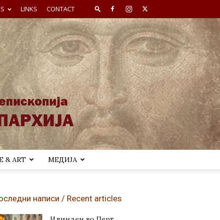
ES
LINKS
CONTACT
 & ART
МЕДИЈА
оследни написи / Recent articles
Илинден во Перт