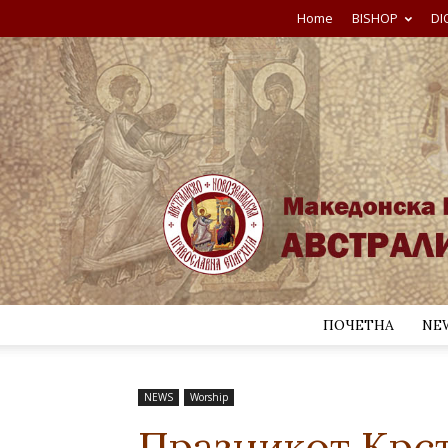
Home
BISHOP
DI
ПОЧЕТНА
NE
NEWS
Worship
Празникот Крст