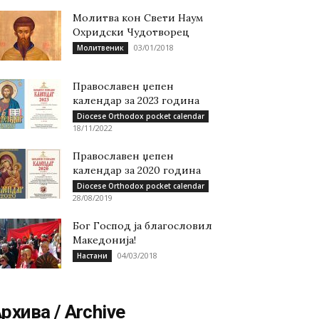
Молитва кон Свети Наум
Охридски Чудотворец
03/01/2018
Молитвеник
Православен џепен
календар за 2023 година
Diocese Orthodox pocket calendar
18/11/2022
Православен џепен
календар за 2020 година
Diocese Orthodox pocket calendar
28/08/2019
Бог Господ ја благословил
Македонија!
04/03/2018
Настани
рхива / Archive