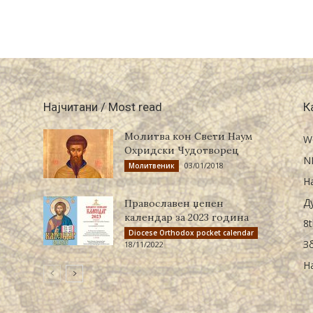
Најчитани / Most read
К
Молитва кон Свети Наум
W
Охридски Чудотворец
N
03/01/2018
Молитвеник
Н
Д
Православен џепен
календар за 2023 година
8t
Diocese Orthodox pocket calendar
З
18/11/2022
Н