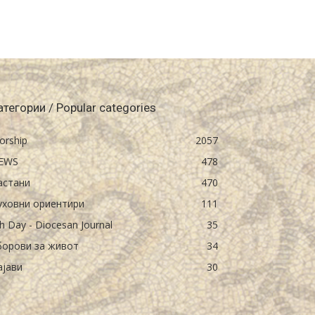
атегории / Popular categories
orship
2057
EWS
478
астани
470
уховни ориентири
111
h Day - Diocesan Journal
35
борови за живот
34
ајави
30