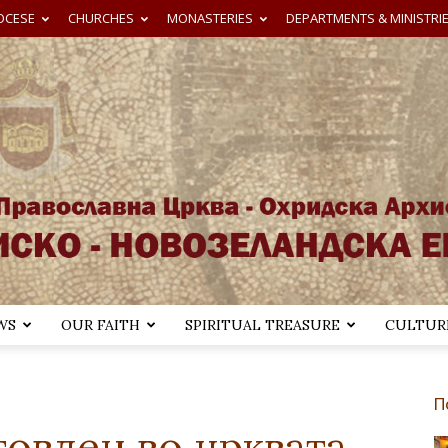
OCESE
CHURCHES
MONASTERIES
DEPARTMENTS & MINISTRI
WS
OUR FAITH
SPIRITUAL TREASURE
CULTURE
Австралиско-
П
овден во црквата