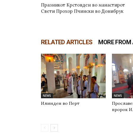
Празникот Крстовден во манастирот
Свети Прохор Пчински во Донибрук
RELATED ARTICLES
MORE FROM
NEWS
NEWS
Илинден во Перт
Прославе
пророк И