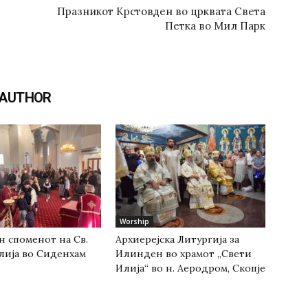
Празникот Крстовден во црквата Света
Петка во Мил Парк
 AUTHOR
Worship
н споменот на Св.
Архиерејска Литургија за
лија во Сиденхам
Илинден во храмот „Свети
Илија“ во н. Аеродром, Скопје