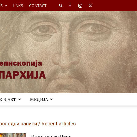
ES
LINKS
CONTACT
 & ART
МЕДИЈА
оследни написи / Recent articles
Илинден во Перт