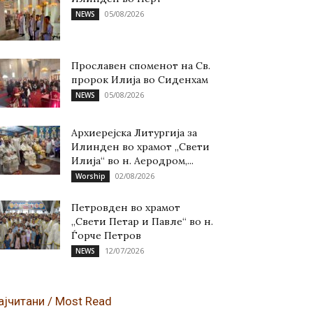
05/08/2026
NEWS
Прославен споменот на Св.
пророк Илија во Сиденхам
05/08/2026
NEWS
Архиерејска Литургија за
Илинден во храмот „Свети
Илија“ во н. Аеродром,...
02/08/2026
Worship
Петровден во храмот
„Свети Петар и Павле“ во н.
Ѓорче Петров
12/07/2026
NEWS
ајчитани / Most Read