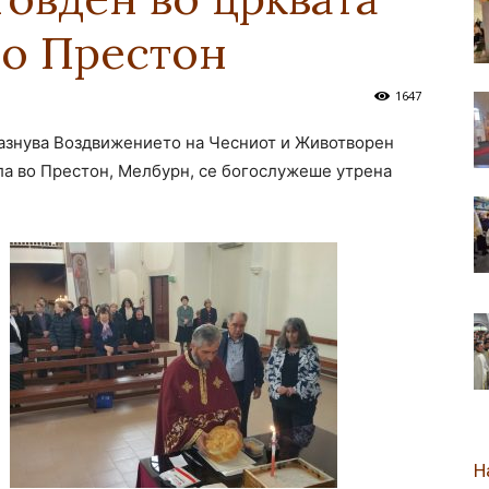
во Престон
новозеландска
1647
празнува Воздвижението на Чесниот и Животворен
ола во Престон, Мелбурн, се богослужеше утрена
Епархија
Н