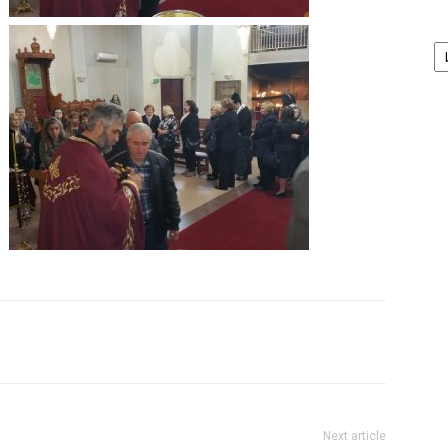
А
/
Ar
Next article