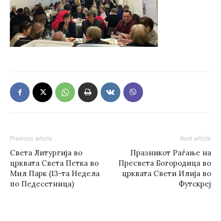
Previous article
Next article
Света Литургија во
Празникот Раѓање на
црквата Светa Петка во
Пресвета Богородица во
Мил Парк (13-та Недела
црквата Свети Илија во
по Педесетница)
Футскреј