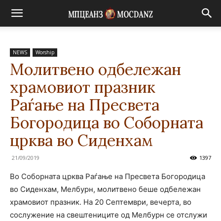
NEWS
Worship
Молитвено одбележан
храмовиот празник
Раѓање на Пресвета
Богородица во Соборната
црква во Сиденхам
21/09/2019
1397
Во Соборната црква Раѓање на Пресвета Богородица
во Сиденхам, Мелбурн, молитвено беше одбележан
храмовиот празник. На 20 Септември, вечерта, во
сослужение на свештениците од Мелбурн се отслужи