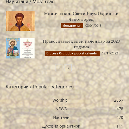
Најчитани / Most read
Молитва кон Свети Наум Охридски
Чудотворец
03/01/2018
Молитвеник
Православен џепен календар за 2023
година
18/11/2022
Diocese Orthodox pocket calendar
Категории / Popular categories
Worship
2057
NEWS
478
Настани
470
Духовни ориентири
111