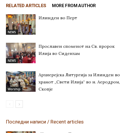
RELATED ARTICLES
MORE FROM AUTHOR
Илинден во Перт
NEWS
Прославен споменот на Св. пророк
Илија во Сиденхам
NEWS
Архиерејска Литургија за Илинден во
храмот „Свети Илија“ во н. Аеродром,
Скопје
Worship
Последни написи / Recent articles