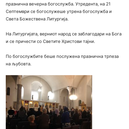
празнична вечерна богослужба. Утредента, на 21
Септември се богослужеше утрена богослужба и
Света Божествена Литургија.
На Литургијата, верниот народ се заблагодари на Бога
и се причести со Светите Христови тајни.
По богослужбите беше послужена празнична трпеза
на љубовта.