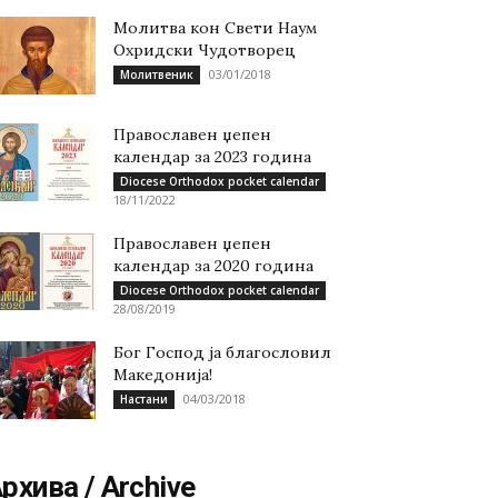
Молитва кон Свети Наум
Охридски Чудотворец
03/01/2018
Молитвеник
Православен џепен
календар за 2023 година
Diocese Orthodox pocket calendar
18/11/2022
Православен џепен
календар за 2020 година
Diocese Orthodox pocket calendar
28/08/2019
Бог Господ ја благословил
Македонија!
04/03/2018
Настани
рхива / Archive