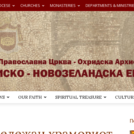
OCESE
CHURCHES
MONASTERIES
DEPARTMENTS & MINISTRI
WS
OUR FAITH
SPIRITUAL TREASURE
CULTURE
Австралиско-
П
ележан храмовиот