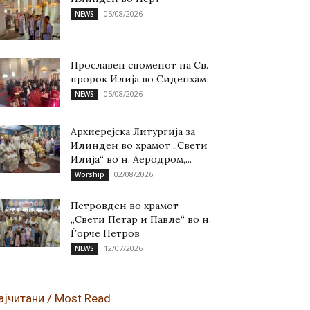
05/08/2026
NEWS
Прославен споменот на Св.
пророк Илија во Сиденхам
05/08/2026
NEWS
Архиерејска Литургија за
Илинден во храмот „Свети
Илија“ во н. Аеродром,...
02/08/2026
Worship
Петровден во храмот
„Свети Петар и Павле“ во н.
Ѓорче Петров
12/07/2026
NEWS
ајчитани / Most Read