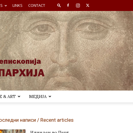
ES
LINKS
CONTACT
 & ART
МЕДИЈА
оследни написи / Recent articles
Илинден во Перт