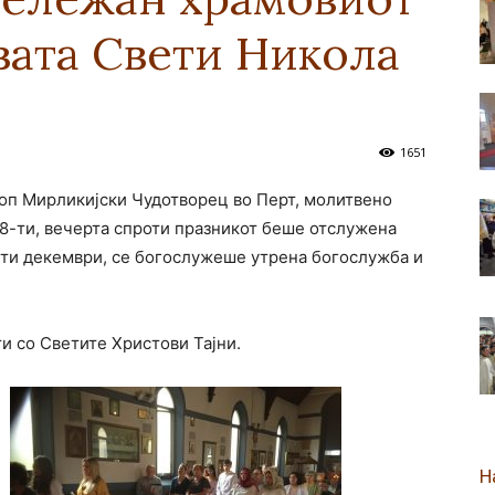
вата Свети Никола
новозеландска
1651
оп Мирликијски Чудотворец во Перт, молитвено
Епархија
8-ти, вечерта спроти празникот беше отслужена
– ти декември, се богослужеше утрена богослужба и
ти со Светите Христови Тајни.
Н