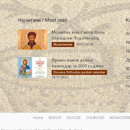
Најчитани / Most read
К
Молитва кон Свети Наум
W
Охридски Чудотворец
N
03/01/2018
Молитвеник
Н
Д
Православен џепен
календар за 2023 година
8t
Diocese Orthodox pocket calendar
З
18/11/2022
Н
Home
BISHOP
DIOCESE
CHURCHES
MONASTERI