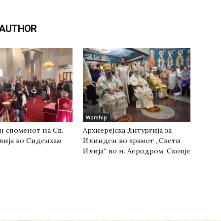
 AUTHOR
Worship
н споменот на Св.
Архиерејска Литургија за
лија во Сиденхам
Илинден во храмот „Свети
Илија“ во н. Аеродром, Скопје