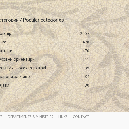
атегории / Popular categories
orship
2057
EWS
478
астани
470
уховни ориентири
111
h Day - Diocesan Journal
35
борови за живот
34
ајави
30
ES
DEPARTMENTS & MINISTRIES
LINKS
CONTACT