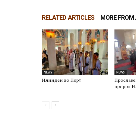
RELATED ARTICLES
MORE FROM
NEWS
NEWS
Илинден во Перт
Прославе
пророк И