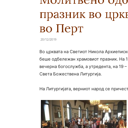
празник во црк
во Перт
20/12/2019
Во црквата на Светиот Никола Архиеписк
беше одбележан храмовиот празник. На 1
вечерна богослужба, а утредента, на 19 
Света Божествена Литургија.
На Литургијата, верниот народ се причес