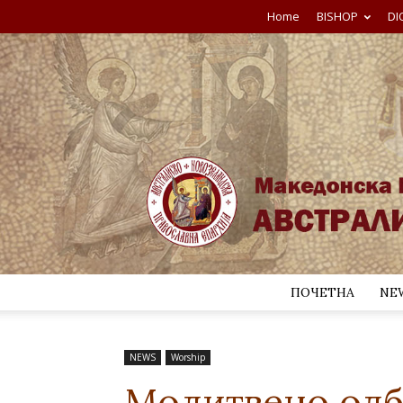
Home
BISHOP
DI
ПОЧЕТНА
NE
NEWS
Worship
Молитвено одб