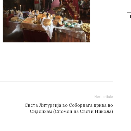
А
/
Ar
Next article
Света Литургија во Соборната црква во
Сиденхам (Спомен на Свети Никола)