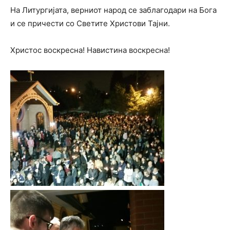
На Литургијата, верниот народ се заблагодари на Бога
и се причести со Светите Христови Тајни.
Христос воскресна! Навистина воскресна!