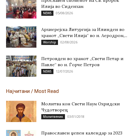
Прославен споменот на Св. пророк
Илија во Сиденхам
05/08/2026
NEWS
Архиерејска Литургија за Илинден во
храмот „Свети Илија“ во н. Аеродром,...
02/08/2026
Worship
Петровден во храмот „Свети Петар и
Павле“ во н. Ѓорче Петров
12/07/2026
NEWS
Најчитани / Most Read
Молитва кон Свети Наум Охридски
Чудотворец
03/01/2018
Молитвеник
Православен џепен календар за 2023