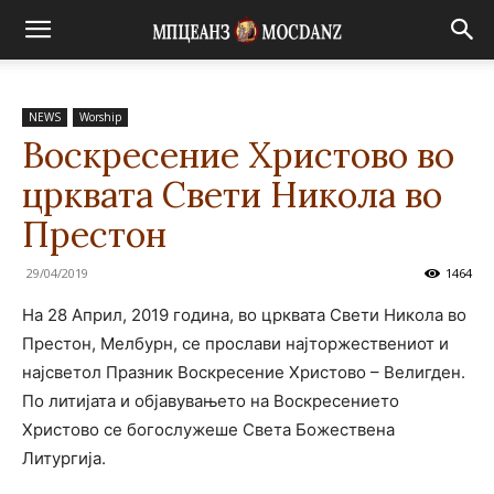
NEWS
Worship
Воскресение Христово во
црквата Свети Никола во
Престон
29/04/2019
1464
На 28 Април, 2019 година, во црквата Свети Никола во
Престон, Мелбурн, се прослави најторжествениот и
најсветол Празник Воскресение Христово – Велигден.
По литијата и објавувањето на Воскресението
Христово се богослужеше Света Божествена
Литургија.