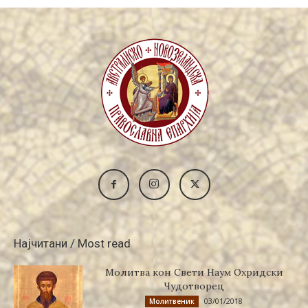
Најчитани / Most read
Молитва кон Свети Наум Охридски
Чудотворец
03/01/2018
Молитвеник