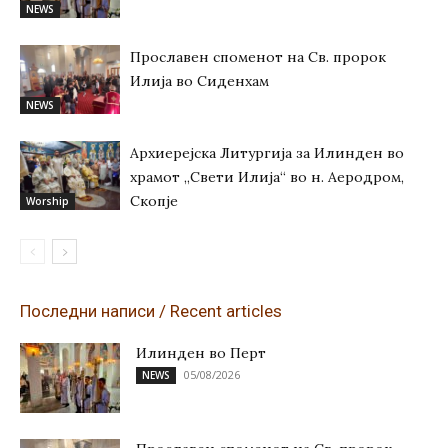
NEWS
Прославен споменот на Св. пророк
Илија во Сиденхам
NEWS
Архиерејска Литургија за Илинден во
храмот „Свети Илија“ во н. Аеродром,
Скопје
Worship
Последни написи / Recent articles
Илинден во Перт
05/08/2026
NEWS