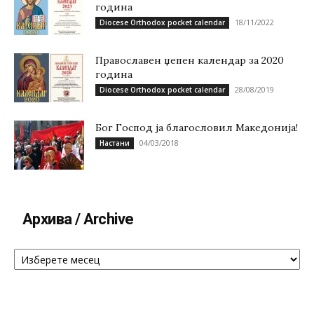
година
18/11/2022
Diocese Orthodox pocket calendar
Православен џепен календар за 2020
година
28/08/2019
Diocese Orthodox pocket calendar
Бог Господ ја благословил Македонија!
04/03/2018
Настани
Архива / Archive
Архива
/
Archive