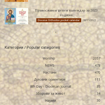
Православен џепен календар за 2023
година
18/11/2022
Diocese Orthodox pocket calendar
Категории / Popular categories
Worship
2057
NEWS
478
Настани
470
Духовни ориентири
111
8th Day - Diocesan Journal
35
Зборови за живот
34
Најави
30