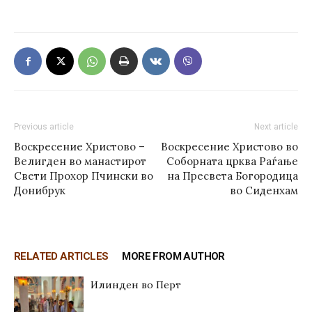
Previous article
Next article
Воскресение Христово –
Воскресение Христово во
Велигден во манастирот
Соборната црква Раѓање
Свети Прохор Пчински во
на Пресвета Богородица
Донибрук
во Сиденхам
RELATED ARTICLES
MORE FROM AUTHOR
Илинден во Перт