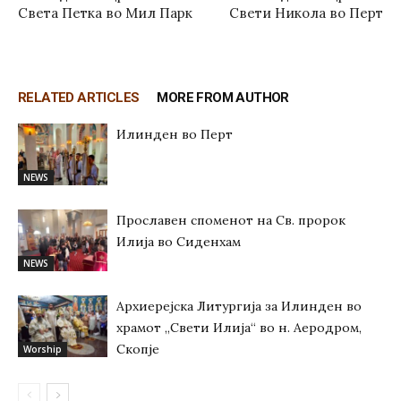
Света Петка во Мил Парк
Свети Никола во Перт
RELATED ARTICLES
MORE FROM AUTHOR
Илинден во Перт
NEWS
Прославен споменот на Св. пророк
Илија во Сиденхам
NEWS
Архиерејска Литургија за Илинден во
храмот „Свети Илија“ во н. Аеродром,
Скопје
Worship