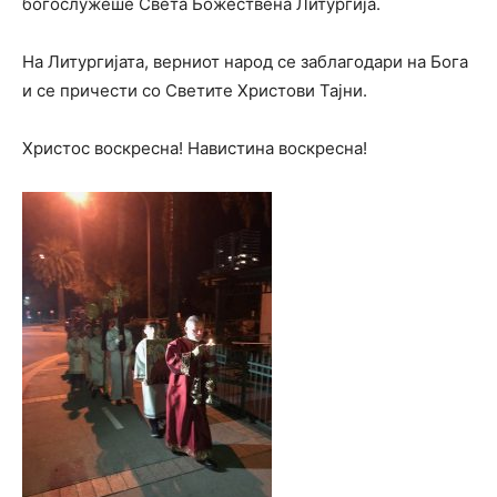
богослужеше Света Божествена Литургија.
На Литургијата, верниот народ се заблагодари на Бога
и се причести со Светите Христови Тајни.
Христос воскресна! Навистина воскресна!