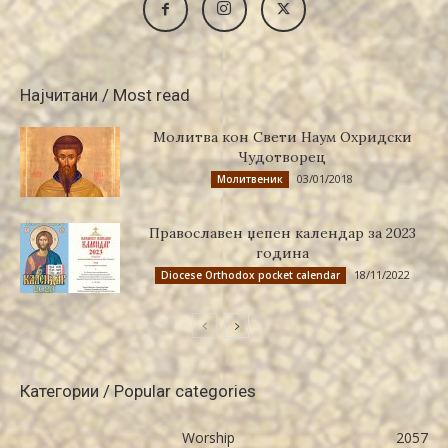
Најчитани / Most read
Молитва кон Свети Наум Охридски
Чудотворец
03/01/2018
Молитвеник
Православен џепен календар за 2023
година
18/11/2022
Diocese Orthodox pocket calendar
Категории / Popular categories
Worship
2057