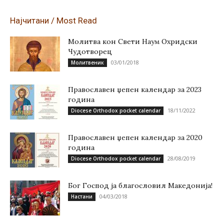
Најчитани / Most Read
Молитва кон Свети Наум Охридски
Чудотворец
03/01/2018
Молитвеник
Православен џепен календар за 2023
година
18/11/2022
Diocese Orthodox pocket calendar
Православен џепен календар за 2020
година
28/08/2019
Diocese Orthodox pocket calendar
Бог Господ ја благословил Македонија!
04/03/2018
Настани