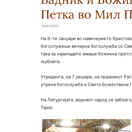
Петка во Мил 
08/01/2020
На 6-ти Јануари во навечерието Христово
богослужеше вечерна богослужба со Свет
така за најмладите имаше божикна претст
љубовта.
Утредента, на 7 јануари, на празникот Р
утрена богослужба и Света Божествена Л
На Литургијата, верниот народ се заблаг
Тајни.