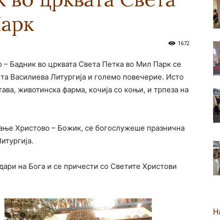
Парк
новозеландска
1672
 – Бадник во црквата Света Петка во Мил Парк се
а Василиева Литургија и големо повечерие. Исто
Епархија
ава, животинска фарма, кочија со коњи, и трпеза на
аѓање Христово – Божик, се богослужеше празнична
итургија.
одари на Бога и се причести со Светите Христови
Н