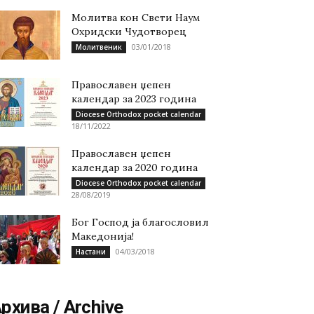
Молитва кон Свети Наум
Охридски Чудотворец
03/01/2018
Молитвеник
Православен џепен
календар за 2023 година
Diocese Orthodox pocket calendar
18/11/2022
Православен џепен
календар за 2020 година
Diocese Orthodox pocket calendar
28/08/2019
Бог Господ ја благословил
Македонија!
04/03/2018
Настани
рхива / Archive