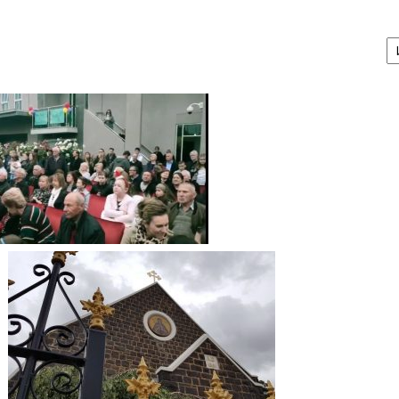
А
/
Ar