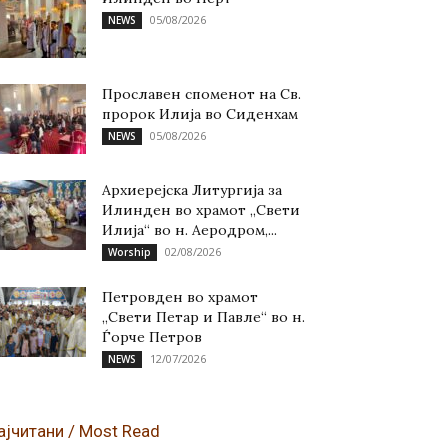
05/08/2026
NEWS
Прославен споменот на Св.
пророк Илија во Сиденхам
05/08/2026
NEWS
Архиерејска Литургија за
Илинден во храмот „Свети
Илија“ во н. Аеродром,...
02/08/2026
Worship
Петровден во храмот
„Свети Петар и Павле“ во н.
Ѓорче Петров
12/07/2026
NEWS
ајчитани / Most Read