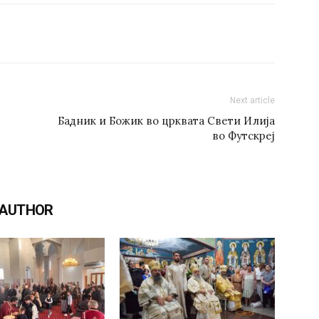
Next article
Бадник и Божик во црквата Свети Илија
во Футскреј
 AUTHOR