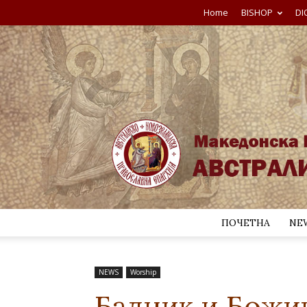
Home
BISHOP
DI
ПОЧЕТНА
NE
NEWS
Worship
Бадник и Божик