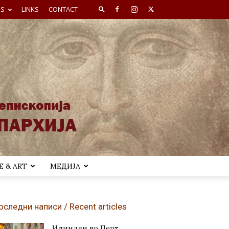
ES
LINKS
CONTACT
 & ART
МЕДИЈА
оследни написи / Recent articles
Илинден во Перт