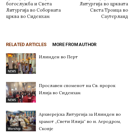
богослужба и Света
Литургија во црквата
Литургија во Соборната
Света Троица во
црква во Сиденхам
Саутерланд
RELATED ARTICLES
MORE FROM AUTHOR
Илинден во Перт
NEWS
Прославен споменот на Св. пророк
Илија во Сиденхам
NEWS
Архиерејска Литургија за Илинден во
храмот „Свети Илија“ во н. Аеродром,
Скопје
Worship