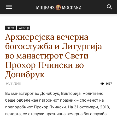
NEWS
Worship
Архиерејска вечерна
богослужба и Литургија
во манастирот Свети
Прохор Пчински во
Донибрук
01/11/2018
1627
Во манастирот во Донибрук, Викторија, молитвено
беше одбележан патрониот празник – споменот на
преподобниот Прохор Пчински. На 31 октомври, 2018,
вечерта, се отслужи празнична вечерна богослужба