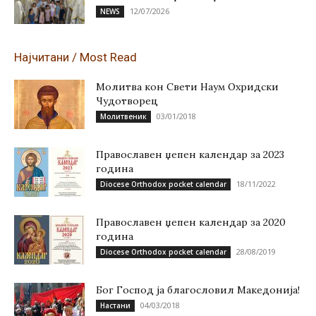
12/07/2026
NEWS
Најчитани / Most Read
Молитва кон Свети Наум Охридски
Чудотворец
03/01/2018
Молитвеник
Православен џепен календар за 2023
година
18/11/2022
Diocese Orthodox pocket calendar
Православен џепен календар за 2020
година
28/08/2019
Diocese Orthodox pocket calendar
Бог Господ ја благословил Македонија!
04/03/2018
Настани