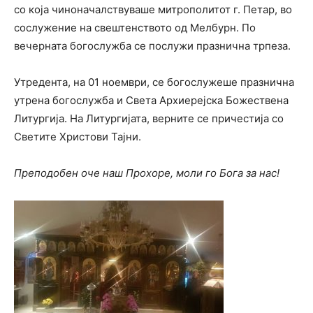
со која чиноначалствуваше митрополитот г. Петар, во
сослужение на свештенството од Мелбурн. По
вечерната богослужба се послужи празнична трпеза.
Утредента, на 01 ноември, се богослужеше празнична
утрена богослужба и Света Архиерејска Божествена
Литургија. На Литургијата, верните се причестија со
Светите Христови Тајни.
Преподобен оче наш Прохоре, моли го Бога за нас!