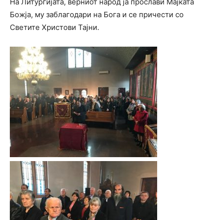
На Литургијата, верниот народ ја прослави Мајката
Божја, му заблагодари на Бога и се причести со
Светите Христови Тајни.