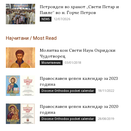
Петровден во храмот „Свети Петар и
Павле“ во н. Ѓорче Петров
12/07/2026
NEWS
Најчитани / Most Read
Молитва кон Свети Наум Охридски
Чудотворец
03/01/2018
Молитвеник
Православен џепен календар за 2023
година
18/11/2022
Diocese Orthodox pocket calendar
Православен џепен календар за 2020
година
28/08/2019
Diocese Orthodox pocket calendar