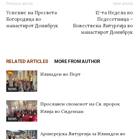
Previous article
Next article
Успение на Пресвета
12-та Недела по
Богородица во
Педесетница –
манастирот Донибрук
Божествена Литургија во
манастирот Донибрук
RELATED ARTICLES
MORE FROM AUTHOR
Илинден во Перт
NEWS
Прославен споменот на Св. пророк
Илија во Сиденхам
NEWS
Архиерејска Литургија за Илинден во