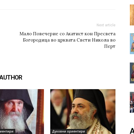
Next article
Мало Повечерие со Акатист кон Пресвета
Богородица во црквата Свети Никола во
Перт
 AUTHOR
А
иентири
Духовни ориентири