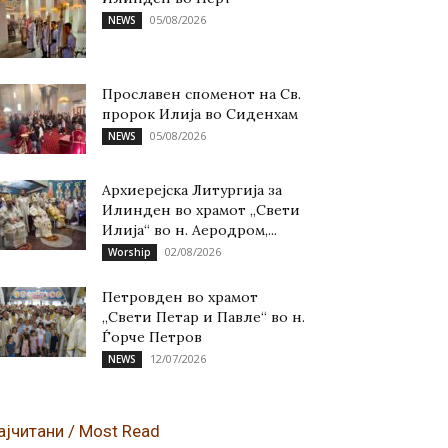
05/08/2026
NEWS
Прославен споменот на Св.
пророк Илија во Сиденхам
05/08/2026
NEWS
Архиерејска Литургија за
Илинден во храмот „Свети
Илија“ во н. Аеродром,...
02/08/2026
Worship
Петровден во храмот
„Свети Петар и Павле“ во н.
Ѓорче Петров
12/07/2026
NEWS
ајчитани / Most Read