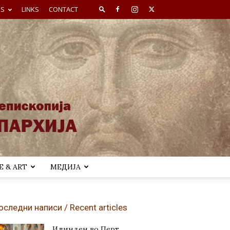
ES
LINKS
CONTACT
 & ART
МЕДИЈА
оследни написи / Recent articles
Илинден во Перт