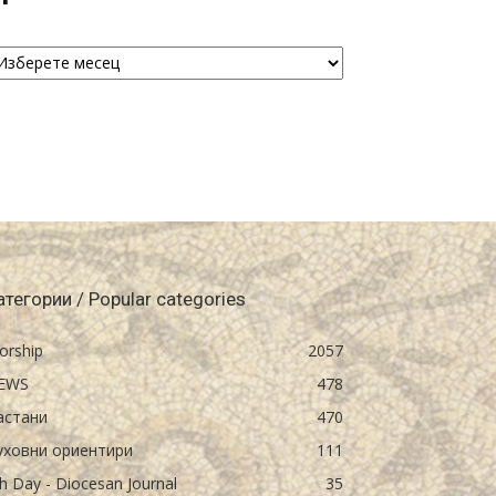
рхива
chive
атегории / Popular categories
orship
2057
EWS
478
астани
470
уховни ориентири
111
h Day - Diocesan Journal
35