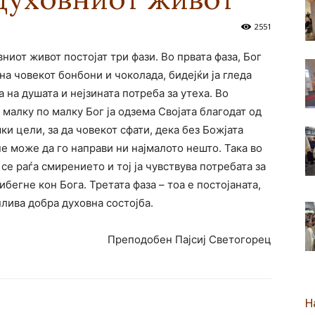
2551
новозеландска
ниот живот постојат три фази. Во првата фаза, Бог
на човекот бонбони и чоколада, бидејќи ја гледа
 на душата и нејзината потреба за утеха. Во
 малку по малку Бог ја одзема Својата благодат од
Епархија
ки цели, за да човекот сфати, дека без Божјата
е може да го направи ни најмалото нешто. Така во
се раѓа смирението и тој ја чувствува потребата за
ибегне кон Бога. Третата фаза – тоа е постојаната,
лива добра духовна состојба.
Преподобен Пајсиј Светогорец
Н