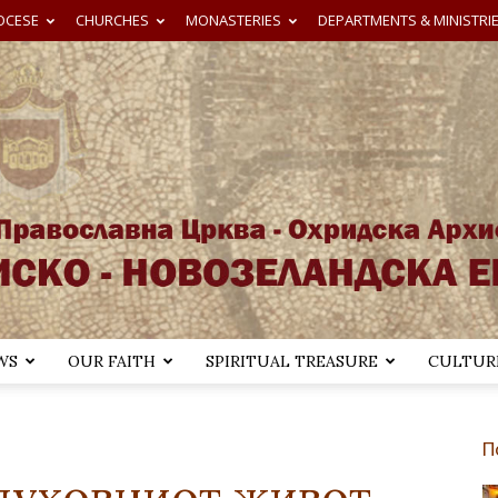
OCESE
CHURCHES
MONASTERIES
DEPARTMENTS & MINISTRI
WS
OUR FAITH
SPIRITUAL TREASURE
CULTURE
Австралиско-
П
 духовниот живот