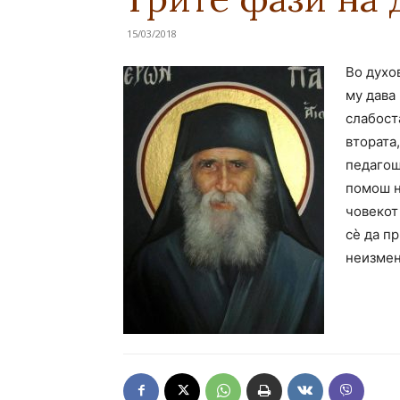
15/03/2018
Во духов
му дава 
слабоста
втората,
педагош
помош н
човекот 
сè да пр
неизмен