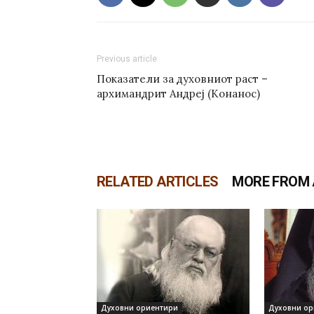
Previous article
Показатели за духовниот раст –
архимандрит Андреј (Конанос)
RELATED ARTICLES
MORE FROM
Духовни ориентири
Духовни ор