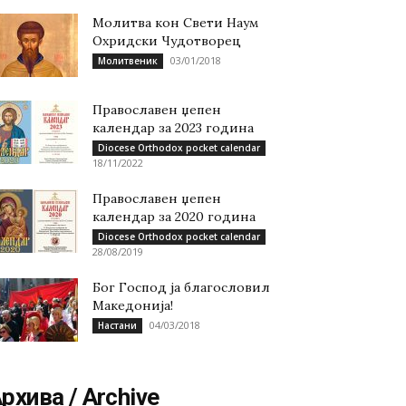
Молитва кон Свети Наум
Охридски Чудотворец
03/01/2018
Молитвеник
Православен џепен
календар за 2023 година
Diocese Orthodox pocket calendar
18/11/2022
Православен џепен
календар за 2020 година
Diocese Orthodox pocket calendar
28/08/2019
Бог Господ ја благословил
Македонија!
04/03/2018
Настани
рхива / Archive