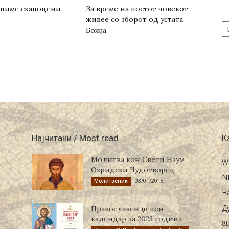
купиме скапоцени
За време на постот човекот
живее со зборот од устата
А
Божја
/
Ar
Најчитани / Most read
К
Молитва кон Свети Наум
W
Охридски Чудотворец
N
03/01/2018
Молитвеник
Н
Д
Православен џепен
календар за 2023 година
8t