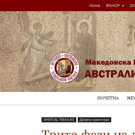
Home
BISHOP
DI
ПОЧЕТНА
NE
SPIRITUAL TREASURE
Духовни ориентири
Трите фази на