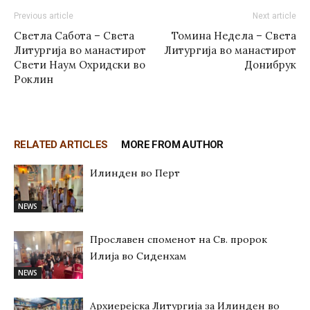
Previous article
Next article
Светла Сабота – Света
Томина Недела – Света
Литургија во манастирот
Литургија во манастирот
Свети Наум Охридски во
Донибрук
Роклин
RELATED ARTICLES
MORE FROM AUTHOR
Илинден во Перт
NEWS
Прославен споменот на Св. пророк
Илија во Сиденхам
NEWS
Архиерејска Литургија за Илинден во