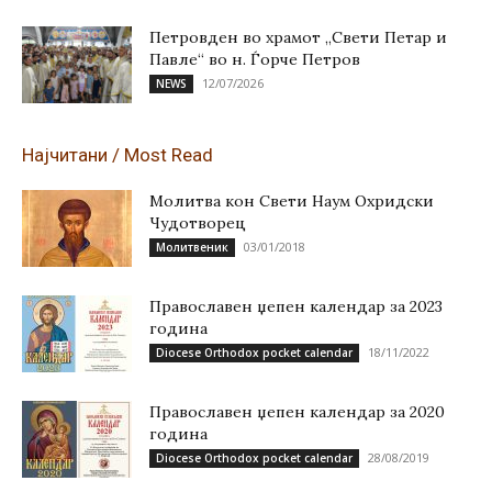
Петровден во храмот „Свети Петар и
Павле“ во н. Ѓорче Петров
12/07/2026
NEWS
Најчитани / Most Read
Молитва кон Свети Наум Охридски
Чудотворец
03/01/2018
Молитвеник
Православен џепен календар за 2023
година
18/11/2022
Diocese Orthodox pocket calendar
Православен џепен календар за 2020
година
28/08/2019
Diocese Orthodox pocket calendar