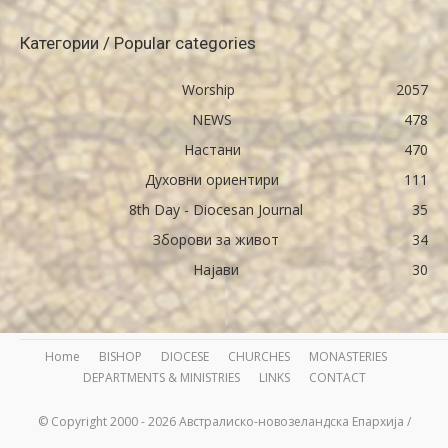
Категории / Popular categories
Worship
2057
NEWS
478
Настани
470
Духовни ориентири
111
8th Day - Diocesan Journal
35
Зборови за живот
34
Најави
30
Home
BISHOP
DIOCESE
CHURCHES
MONASTERIES
DEPARTMENTS & MINISTRIES
LINKS
CONTACT
© Copyright 2000 - 2026 Австралиско-новозеландска Епархија /