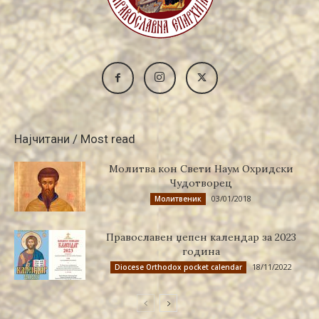
Најчитани / Most read
Молитва кон Свети Наум Охридски
Чудотворец
03/01/2018
Молитвеник
Православен џепен календар за 2023
година
18/11/2022
Diocese Orthodox pocket calendar