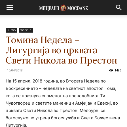
NEWS
Worship
Томина Недела –
Литургија во црквата
Свети Никола во Престон
15/04/2018
1496
На 15 април, 2018 година, во Втората Недела по
Воскресението – неделата на светиот апостол Тома,
кога се празнува споменот на преподобниот Тит
Чудотворец и светите маченици Амфијан и Едесиј, во
црквата Свети Никола во Престон, Мелбурн, се
богослужеше утрена богослужба и Света Божествена
Литургија.