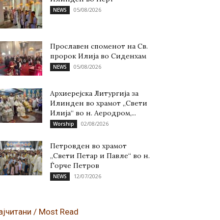
05/08/2026
NEWS
Прославен споменот на Св.
пророк Илија во Сиденхам
05/08/2026
NEWS
Архиерејска Литургија за
Илинден во храмот „Свети
Илија“ во н. Аеродром,...
02/08/2026
Worship
Петровден во храмот
„Свети Петар и Павле“ во н.
Ѓорче Петров
12/07/2026
NEWS
ајчитани / Most Read