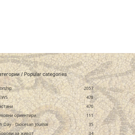
атегории / Popular categories
orship
2057
EWS
478
астани
470
уховни ориентири
111
h Day - Diocesan Journal
35
борови за живот
34