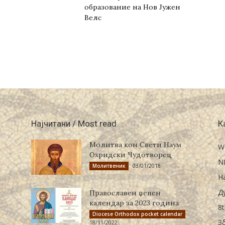
образование на Нов Јужен
Велс
Најчитани / Most read
К
Молитва кон Свети Наум
W
Охридски Чудотворец
N
03/01/2018
Молитвеник
Н
Д
Православен џепен
календар за 2023 година
8t
Diocese Orthodox pocket calendar
З
18/11/2022