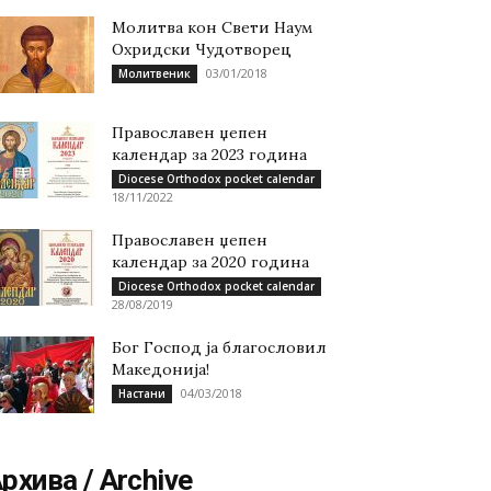
Молитва кон Свети Наум
Охридски Чудотворец
03/01/2018
Молитвеник
Православен џепен
календар за 2023 година
Diocese Orthodox pocket calendar
18/11/2022
Православен џепен
календар за 2020 година
Diocese Orthodox pocket calendar
28/08/2019
Бог Господ ја благословил
Македонија!
04/03/2018
Настани
рхива / Archive