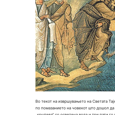
Во текот на извршувањето на Светата Та
по помазанието на човекот што дошол да 
„крштева“ со осветена вода и три пати го