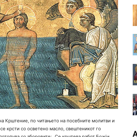
јна Крштение, по читањето на посебните молитви и
се крсти со осветено масло, свештеникот го
А
 потопува со зборовите: „Се крштева работ Божји