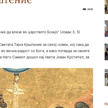
4640
новозеландска
оже да влезе во царството Божјо“ (Јован 3, 5)
Епархија
ветата Тајна Крштение за секој човек, кој сака да
во вечна радост со Бога, а како потврда за своите
 Него Самиот дошол кај свети Јован Крстител, за
Н