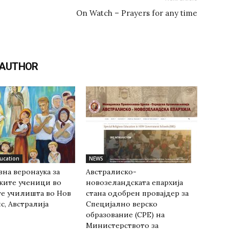
On Watch – Prayers for any time
 AUTHOR
ducation
NEWS
на веронаука за
Австралиско-
ките ученици во
новозеландската епархија
е училишта во Нов
стана одобрен провајдер за
с, Австралија
Специјално верско
образование (СРЕ) на
Министерството за