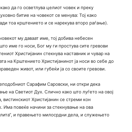
како да го осветлува целиот човек и преку
уховно битие на човекот се менува: Тој како
ради тоа крштението и се нарекува второ раѓање).
човекот му даваат име, тој добива небесен
што име го носи, Бог му ги простува сите гревови
ениот Христијанин стекнува наставник и чувар на
ата на Крштението Христијанинот ја носи во себе до
праведен живот, или губеќи ја со своите гревови.
реподобниот Сарафим Саровски, ни откри дека
ање на Светиот Дух. Слично како што луѓето на овој
а, вистинскиот Христијанин се стреми кон
. Има повеќе начини за стекнување на ова
олита“, и правењето милосрдни дела, и служењето