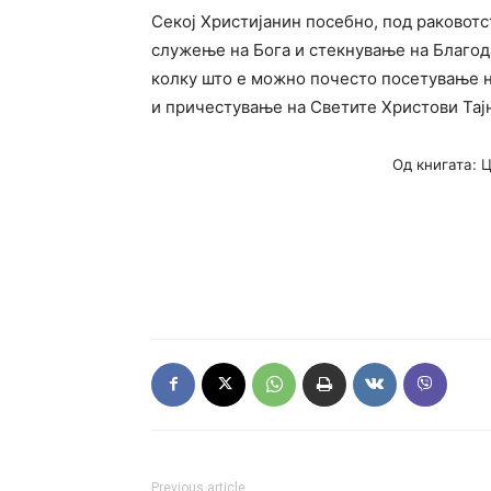
Секој Христијанин посебно, под раковотст
служење на Бога и стекнување на Благодат
колку што е можно почесто посетување н
и причестување на Светите Христови Тај
Од книгата: 
Previous article