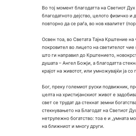
Во тој момент благодатта на Светиот Дух 
благодатното дејство, целото физичко и д
повторно да се раѓа, во нов квалитет (по
Освен тоа, во Светата Тајна Крштение на 
покровител во лицето на светителот чие 
што ги направил до Крштението, новокрст
душата – Ангел Божји, а благодатта стекн
крајот на животот, или умножувајќи ја со 
Бог, преку големиот руски подвижник, п
целта на христијанскиот живот е задобив
свет се трудат да стекнат земни богатств
стекнувањето на Благодат на Светиот Дух
нетрулежно богатство: тоа е и „умната м
на ближниот и многу други.