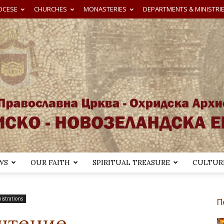
OCESE
CHURCHES
MONASTERIES
DEPARTMENTS & MINISTRI
WS
OUR FAITH
SPIRITUAL TREASURE
CULTURE
Австралиско-
istrations
П
рштение