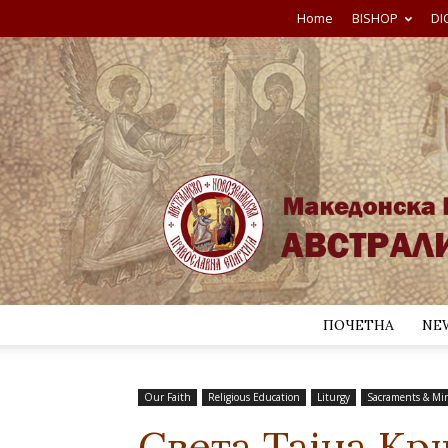
Home
BISHOP
DI
ПОЧЕТНА
NE
Our Faith
Religious Education
Liturgy
Sacraments & Min
Света Тајна К