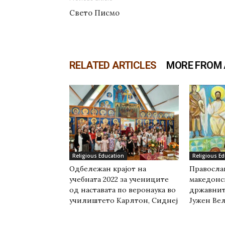
Свето Писмо
RELATED ARTICLES
MORE FROM
Religious Education
Religious E
Одбележан крајот на
Православ
учебната 2022 за учениците
македонс
од наставата по веронаука во
државнит
училиштето Карлтон, Сиднеј
Јужен Вел