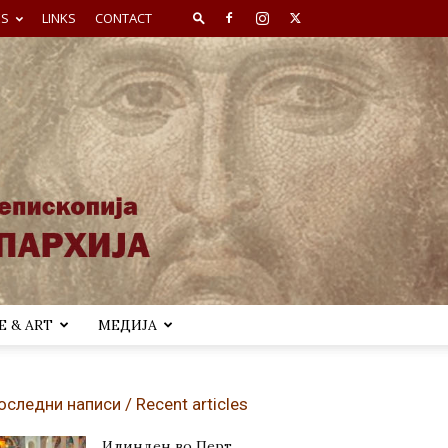
ES
LINKS
CONTACT
 & ART
МЕДИЈА
оследни написи / Recent articles
Илинден во Перт