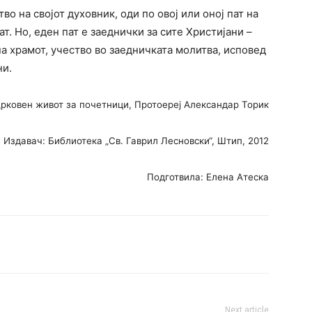
во на својот духовник, оди по овој или оној пат на
. Но, еден пат е заеднички за сите Христијани –
а храмот, учество во заедничката молитва, исповед
ни.
Црковен живот за почетници, Протоереј Александар Торик
Издавач: Библиотека „Св. Гаврил Лесновски“, Штип, 2012
Подготвила: Елена Атеска
Next article