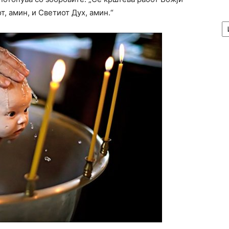
т, амин, и Светиот Дух, амин.“
А
/
Ar