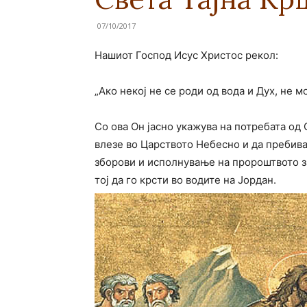
07/10/2017
Нашиот Господ Исус Христос рекол:
„Ако некој не се роди од вода и Дух, не м
Со ова Он јасно укажува на потребата од С
влезе во Царството Небесно и да пребива 
зборови и исполнување на пророштвото за
тој да го крсти во водите на Јордан.