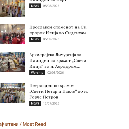
05/08/2026
NEWS
Прославен споменот на Св.
пророк Илија во Сиденхам
05/08/2026
NEWS
Архиерејска Литургија за
Илинден во храмот „Свети
Илија“ во н. Аеродром,...
02/08/2026
Worship
Петровден во храмот
„Свети Петар и Павле“ во н.
Ѓорче Петров
12/07/2026
NEWS
ајчитани / Most Read