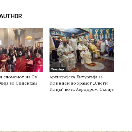
 AUTHOR
Worship
н споменот на Св.
Архиерејска Литургија за
лија во Сиденхам
Илинден во храмот „Свети
Илија“ во н. Аеродром, Скопје