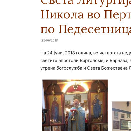
Никола во Перт
по Педесетниц
25/06/2018
На 24 јуни, 2018 година, во четвртата не
светите апостоли Вартоломеј и Варнава, 
утрена богослужба и Света Божествена Л