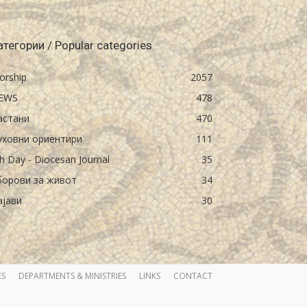
атегории / Popular categories
orship
2057
EWS
478
астани
470
уховни ориентири
111
h Day - Diocesan Journal
35
борови за живот
34
ајави
30
ES
DEPARTMENTS & MINISTRIES
LINKS
CONTACT