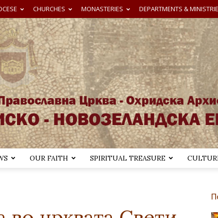
OCESE
CHURCHES
MONASTERIES
DEPARTMENTS & MINISTRI
WS
OUR FAITH
SPIRITUAL TREASURE
CULTURE
Австралиско-
П
а во црквата Свети