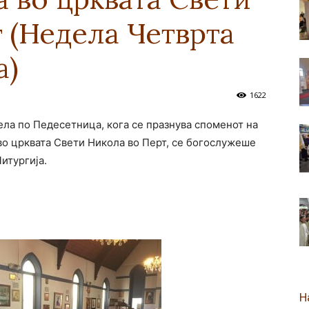
 (Недела Четврта
новозеландска
а)
1622
дела по Педесетница, кога се празнува споменот на
Епархија
во црквата Свети Никола во Перт, се богослужеше
итургија.
Н