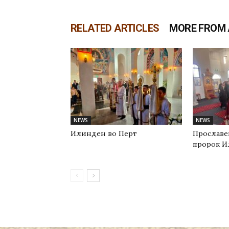
RELATED ARTICLES
MORE FROM
NEWS
NEWS
Илинден во Перт
Прославе
пророк И