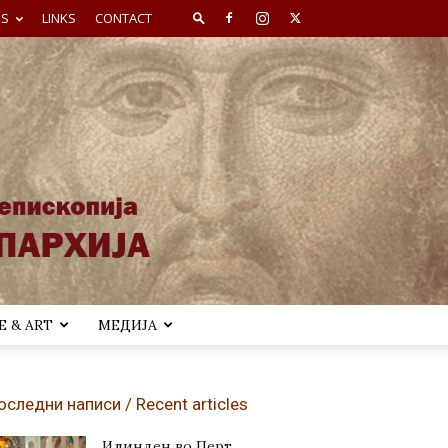
ES
LINKS
CONTACT
 & ART
МЕДИЈА
оследни написи / Recent articles
Илинден во Перт