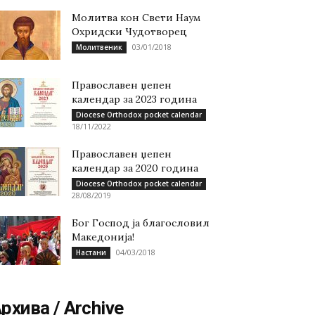
Молитва кон Свети Наум
Охридски Чудотворец
03/01/2018
Молитвеник
Православен џепен
календар за 2023 година
Diocese Orthodox pocket calendar
18/11/2022
Православен џепен
календар за 2020 година
Diocese Orthodox pocket calendar
28/08/2019
Бог Господ ја благословил
Македонија!
04/03/2018
Настани
рхива / Archive