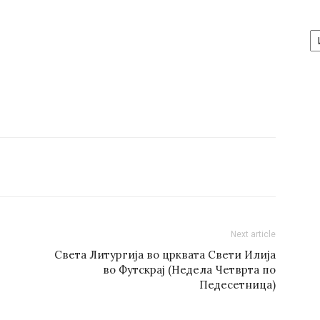
А
/
Ar
Next article
Света Литургија во црквата Свети Илија
во Футскрај (Недела Четврта по
Педесетница)