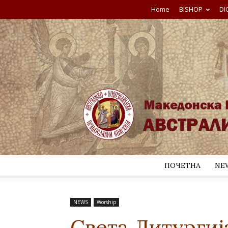
Home
BISHOP
DI
ПОЧЕТНА
NE
NEWS
Worship
Света Литургиј