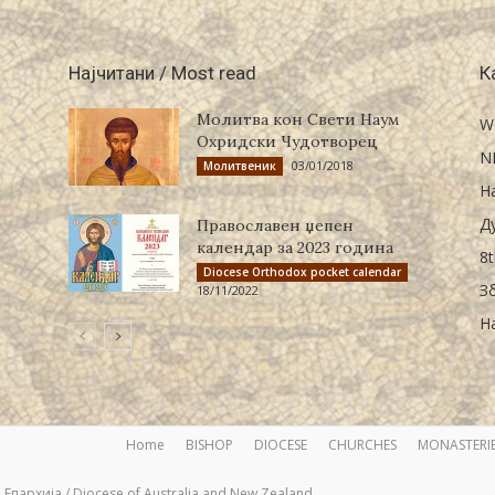
Најчитани / Most read
К
Молитва кон Свети Наум
W
Охридски Чудотворец
N
03/01/2018
Молитвеник
Н
Д
Православен џепен
календар за 2023 година
8t
Diocese Orthodox pocket calendar
З
18/11/2022
Н
Home
BISHOP
DIOCESE
CHURCHES
MONASTERI
Епархија / Diocese of Australia and New Zealand