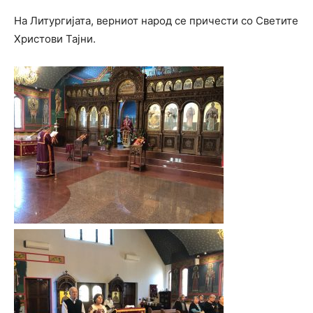
На Литургијата, верниот народ се причести со Светите
Христови Тајни.