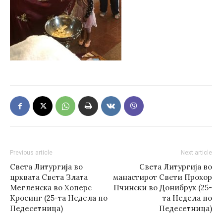
Previous article
Next article
Света Литургија во
Света Литургија во
црквата Света Злата
манастирот Свети Прохор
Мегленска во Хоперс
Пчински во Донибрук (25-
Кросинг (25-та Недела по
та Недела по
Педесетница)
Педесетница)