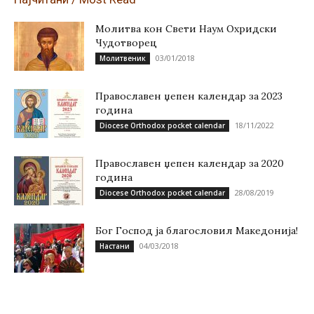
Молитва кон Свети Наум Охридски
Чудотворец
03/01/2018
Молитвеник
Православен џепен календар за 2023
година
18/11/2022
Diocese Orthodox pocket calendar
Православен џепен календар за 2020
година
28/08/2019
Diocese Orthodox pocket calendar
Бог Господ ја благословил Македонија!
04/03/2018
Настани