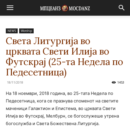
NEWS
Worship
Света Литургија во
црквата Свети Илија во
Футскрај (25-та Недела по
Педесетница)
18/11/2018
1453
На 18 ноември, 2018 година, во 25-тата Недела по
Педесетница, кога се празнува споменот на светите
маченици Галактион и Епистема, во црквата Свети
Илија во Футскрај, Мелбурн, се богослужеше утрена
богослужба и Света Божествена Литургија.