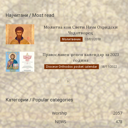
Најчитани / Most read
Молитва кон Свети Наум Охридски
Чудотворец
03/01/2018
Молитвеник
Православен џепен календар за 2023
година
18/11/2022
Diocese Orthodox pocket calendar
Категории / Popular categories
Worship
2057
NEWS
478