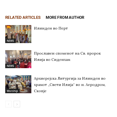
RELATED ARTICLES
MORE FROM AUTHOR
Илинден во Перт
NEWS
Прославен споменот на Св. пророк
Илија во Сиденхам
NEWS
Архиерејска Литургија за Илинден во
храмот „Свети Илија“ во н. Аеродром,
Скопје
Worship