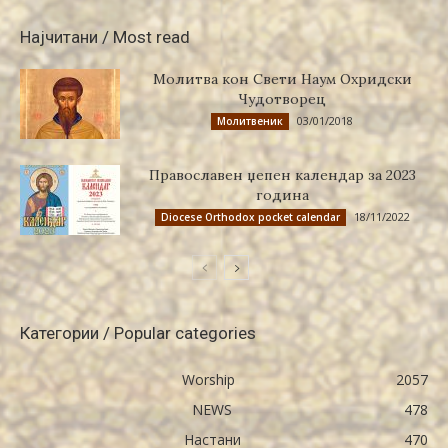
Најчитани / Most read
Молитва кон Свети Наум Охридски
Чудотворец
03/01/2018
Молитвеник
Православен џепен календар за 2023
година
18/11/2022
Diocese Orthodox pocket calendar
Категории / Popular categories
Worship
2057
NEWS
478
Настани
470