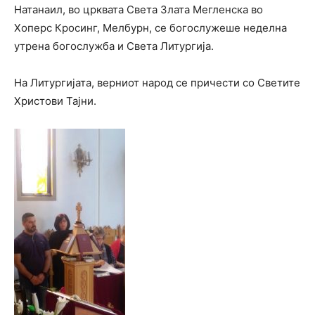
Натанаил, во црквата Света Злата Мегленска во
Хоперс Кросинг, Мелбурн, се богослужеше неделна
утрена богослужба и Света Литургија.
На Литургијата, верниот народ се причести со Светите
Христови Тајни.