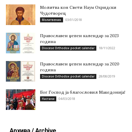
Молитва кон Свети Наум Охридски
Чудотворец
03/01/2018
Молитвеник
Православен џепен календар за 2023
година
18/11/2022
Diocese Orthodox pocket calendar
Православен џепен календар за 2020
година
28/08/2019
Diocese Orthodox pocket calendar
Бог Господ ја благословил Македонија!
04/03/2018
Настани
Архива / Archive