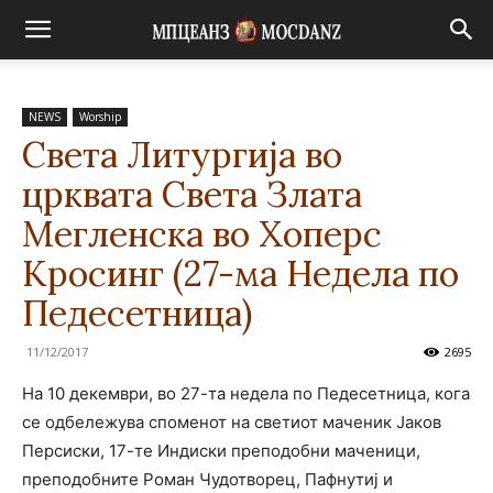
NEWS
Worship
Света Литургија во
црквата Света Злата
Мегленска во Хоперс
Кросинг (27-ма Недела по
Педесетница)
11/12/2017
2695
На 10 декември, во 27-та недела по Педесетница, кога
се одбележува споменот на светиот маченик Јаков
Персиски, 17-те Индиски преподобни маченици,
преподобните Роман Чудотворец, Пафнутиј и