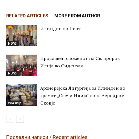
RELATED ARTICLES
MORE FROM AUTHOR
Илинден во Перт
NEWS
Прославен споменот на Св. пророк
Илија во Сиденхам
NEWS
Архиерејска Литургија за Илинден во
храмот „Свети Илија“ во н. Аеродром,
Скопје
Worship
Последни написи / Recent articles