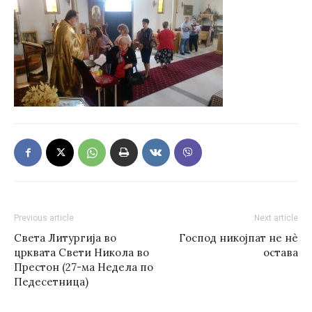
Previous article
Next article
Света Литургија во
Господ никојпат не нè
црквата Свети Никола во
остава
Престон (27-ма Недела по
Педесетница)