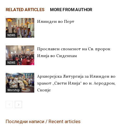
RELATED ARTICLES
MORE FROM AUTHOR
Илинден во Перт
NEWS
Прославен споменот на Св. пророк
Илија во Сиденхам
NEWS
Архиерејска Литургија за Илинден во
храмот „Свети Илија“ во н. Аеродром,
Скопје
Worship
Последни написи / Recent articles