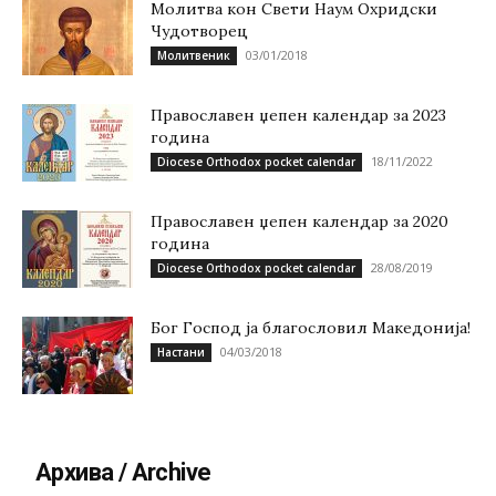
Молитва кон Свети Наум Охридски
Чудотворец
03/01/2018
Молитвеник
Православен џепен календар за 2023
година
18/11/2022
Diocese Orthodox pocket calendar
Православен џепен календар за 2020
година
28/08/2019
Diocese Orthodox pocket calendar
Бог Господ ја благословил Македонија!
04/03/2018
Настани
Архива / Archive