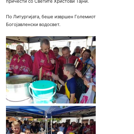
причести со Светите Христови Тајни.
По Литургијата, беше извршен Големиот
Богојавленски водосвет.