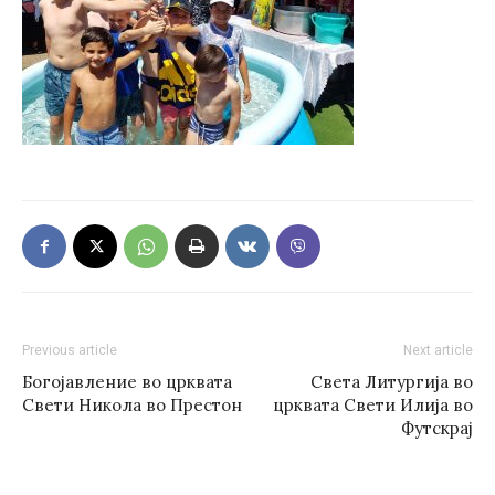
Previous article
Next article
Богојавление во црквата
Света Литургија во
Свети Никола во Престон
црквата Свети Илија во
Футскрај