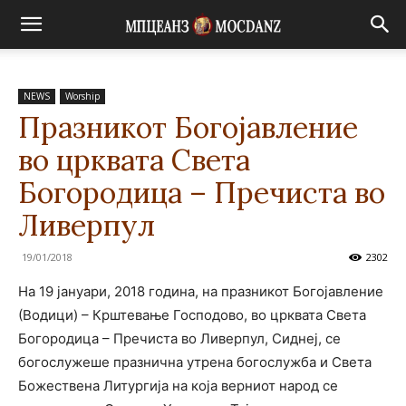
NEWS
Worship
Празникот Богојавление
во црквата Света
Богородица – Пречиста во
Ливерпул
19/01/2018
2302
На 19 јануари, 2018 година, на празникот Богојавление
(Водици) – Крштевање Господово, во црквата Света
Богородица – Пречиста во Ливерпул, Сиднеј, се
богослужеше празнична утрена богослужба и Света
Божествена Литургија на која верниот народ се