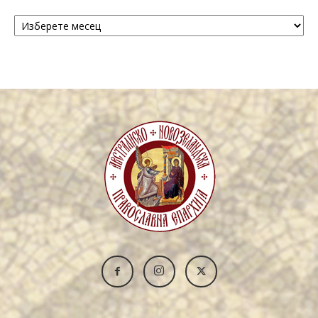
Архива
/
Archive