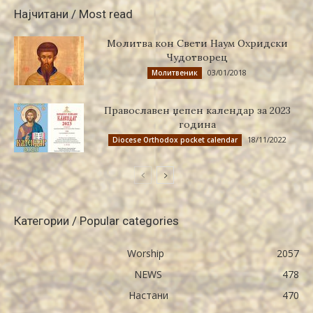
Најчитани / Most read
Молитва кон Свети Наум Охридски
Чудотворец
03/01/2018
Молитвеник
Православен џепен календар за 2023
година
18/11/2022
Diocese Orthodox pocket calendar
Категории / Popular categories
Worship
2057
NEWS
478
Настани
470