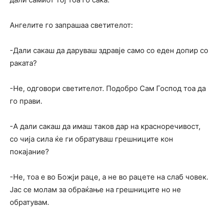
Ангелите го запрашаа светителот:
-Дали сакаш да даруваш здравје само со еден допир со
раката?
-Не, одговори светителот. Подобро Сам Господ тоа да
го прави.
-А дали сакаш да имаш таков дар на красноречивост,
со чија сила ќе ги обратуваш грешниците кон
покајание?
-Не, тоа е во Божји раце, а не во рацете на слаб човек.
Јас се молам за обраќање на грешниците но не
обратувам.