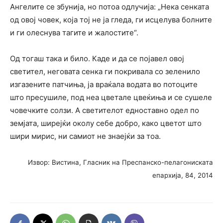
Ангелите се збунија, но потоа одлучија: „Нека сенката
од овој човек, која тој не ја гледа, ги исцелува болните
и ги олеснува тагите и жалостите“.
Од тогаш така и било. Каде и да се појавел овој
светител, неговата сенка ги покривала со зеленило
изгазените патчиња, ја враќала водата во потоците
што пресушиле, под неа цветале цвеќиња и се сушеле
човечките солзи. А светителот едноставно одел по
земјата, ширејќи околу себе добро, како цветот што
шири мирис, ни самиот не знаејќи за тоа.
Извор: Вистина, Гласник на Преспанско-пелагониската
епархија, 84, 2014