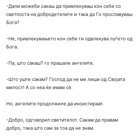
-Дали можеби сакаш да привлекуваш кон себе со
светлоста на добродетелите и така да Го прославуваш
Бога?
-Не, привлекувањето кон себе ги одвлекува луѓето од
Бога.
-Па, што сакаш? го прашале ангелите.
-Што уште сакам? Господ да не ме лиши од Својата
милост! А со неа ќе имам сѐ.
Но, ангелите продолжиле да инсистираат.
-Добро, одговорил светителот. Сакам да правам
добро, така што сам за тоа да не знам.