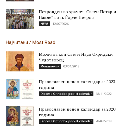
Петровден во храмот „Свети Петар и
Павле“ во н. Ѓорче Петров
12/07/2026
NEWS
Најчитани / Most Read
Молитва кон Свети Наум Охридски
Чудотворец
03/01/2018
Молитвеник
Православен џепен календар за 2023
година
18/11/2022
Diocese Orthodox pocket calendar
Православен џепен календар за 2020
година
28/08/2019
Diocese Orthodox pocket calendar