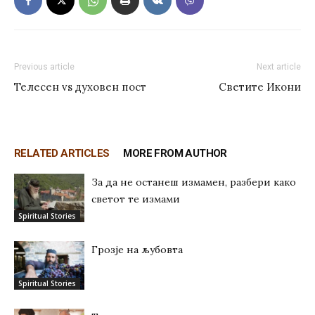
Previous article
Next article
Телесен vs духовен пост
Светите Икони
RELATED ARTICLES
MORE FROM AUTHOR
За да не останеш измамен, разбери како
светот те измами
Spiritual Stories
Грозје на љубовта
Spiritual Stories