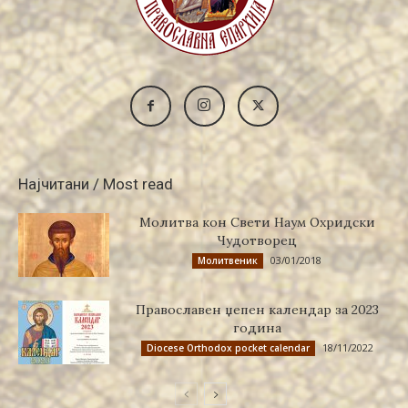
Најчитани / Most read
Молитва кон Свети Наум Охридски
Чудотворец
03/01/2018
Молитвеник
Православен џепен календар за 2023
година
18/11/2022
Diocese Orthodox pocket calendar