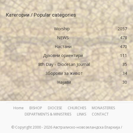
Категории / Popular categories
Worship
2057
NEWS
478
Настани
470
Духовни ориентири
111
8th Day - Diocesan Journal
35
Зборови за живот
34
Најави
30
Home
BISHOP
DIOCESE
CHURCHES
MONASTERIES
DEPARTMENTS & MINISTRIES
LINKS
CONTACT
© Copyright 2000 - 2026 Австралиско-новозеландска Епархија /