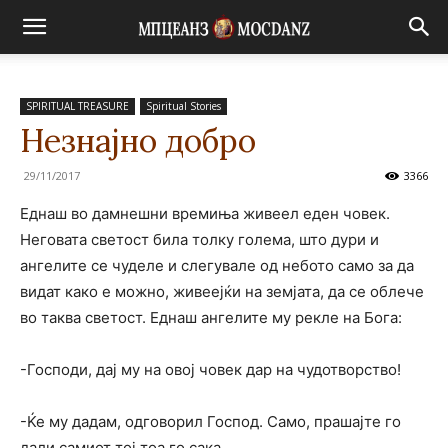
SPIRITUAL TREASURE
Spiritual Stories
Незнајно добро
29/11/2017
3366
Еднаш во дамнешни времиња живеел еден човек.
Неговата светост била толку голема, што дури и
ангелите се чуделе и слегувале од небото само за да
видат како е можно, живеејќи на земјата, да се облече
во таква светост. Еднаш ангелите му рекле на Бога:
-Господи, дај му на овој човек дар на чудотворство!
-Ќе му дадам, одговорил Господ. Само, прашајте го
дали самиот тој тоа го сака.