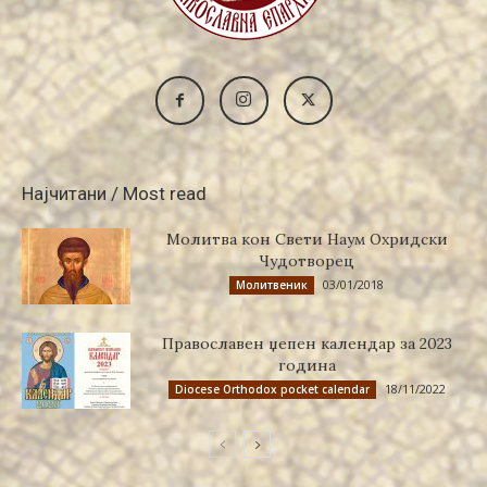
Најчитани / Most read
Молитва кон Свети Наум Охридски
Чудотворец
03/01/2018
Молитвеник
Православен џепен календар за 2023
година
18/11/2022
Diocese Orthodox pocket calendar