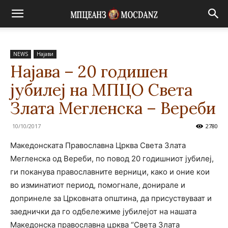
NEWS
Најави
Најава – 20 годишен
јубилеј на МПЦО Света
Злата Мегленска – Вереби
10/10/2017
2780
Македонската Православна Црква Света Злата
Мегленска од Вереби, по повод 20 годишниот јубилеј,
ги поканува православните верници, како и оние кои
во изминатиот период, помогнале, донирале и
допринеле за Црковната општина, да присуствуваат и
заеднички да го одбележиме јубилејот на нашата
Македонска православна црква “Света Злата