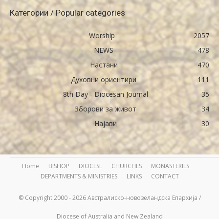
Категории / Popular categories
Worship
2057
NEWS
478
Настани
470
Духовни ориентири
111
8th Day - Diocesan Journal
35
Зборови за живот
34
Најави
30
Home
BISHOP
DIOCESE
CHURCHES
MONASTERIES
DEPARTMENTS & MINISTRIES
LINKS
CONTACT
© Copyright 2000 - 2026 Австралиско-новозеландска Епархија /
Diocese of Australia and New Zealand