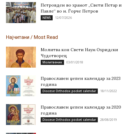
Петровден во храмот „Свети Петар и
Павле“ во н. Ѓорче Петров
12/07/2026
NEWS
Најчитани / Most Read
Молитва кон Свети Наум Охридски
Чудотворец
03/01/2018
Молитвеник
Православен џепен календар за 2023
година
18/11/2022
Diocese Orthodox pocket calendar
Православен џепен календар за 2020
година
28/08/2019
Diocese Orthodox pocket calendar