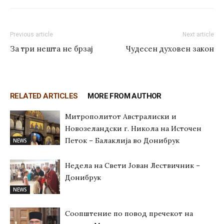
Previous article
Next article
За три нешта не брзај
Чудесен духовен закон
RELATED ARTICLES
MORE FROM AUTHOR
Митрополитот Австралиски и
Новозеландски г. Никола на Источен
Петок – Балаклија во Донибрук
NEWS
Недела на Свети Јован Лествичник –
Донибрук
NEWS
Соопштение по повод пречекот на