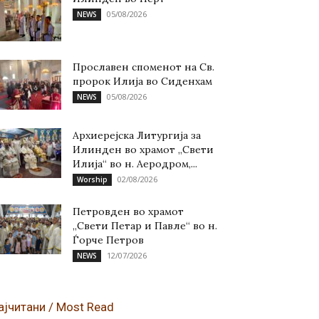
05/08/2026
NEWS
Прославен споменот на Св.
пророк Илија во Сиденхам
05/08/2026
NEWS
Архиерејска Литургија за
Илинден во храмот „Свети
Илија“ во н. Аеродром,...
02/08/2026
Worship
Петровден во храмот
„Свети Петар и Павле“ во н.
Ѓорче Петров
12/07/2026
NEWS
ајчитани / Most Read