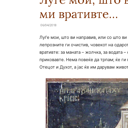
ми вративте…
06/04/2018
Луѓе мои, што ви направив, или со што ви
лепрозните ги очистив, човекот на одарот
вративте: за маната – жолчка, за водата 
приковавте. Нема повеќе да трпам; ќе ги
Отецот и Духот, а јас ќе им дарувам живот