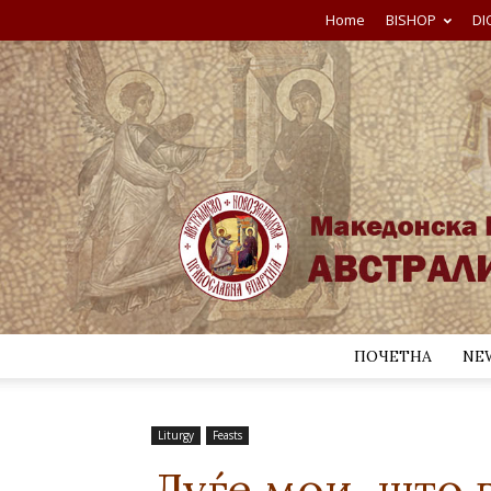
Home
BISHOP
DI
ПОЧЕТНА
NE
Liturgy
Feasts
Луѓе мои, што 