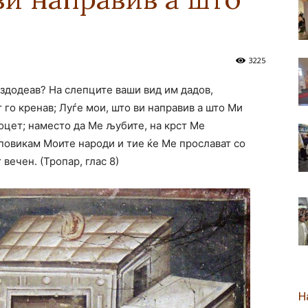
новозеландска
3225
 здодеав? На слепците ваши вид им дадов,
 го кренав; Луѓе мои, што ви направив а што Ми
Епархија
– оцет; наместо да Ме љубите, на крст Ме
 повикам Моите народи и тие ќе Ме прослават со
 вечен. (Тропар, глас 8)
Н