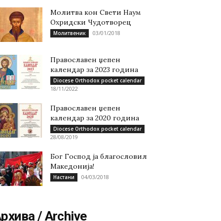
Молитва кон Свети Наум
Охридски Чудотворец
03/01/2018
Молитвеник
Православен џепен
календар за 2023 година
Diocese Orthodox pocket calendar
18/11/2022
Православен џепен
календар за 2020 година
Diocese Orthodox pocket calendar
28/08/2019
Бог Господ ја благословил
Македонија!
04/03/2018
Настани
рхива / Archive