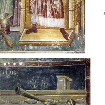
А
/
Ar