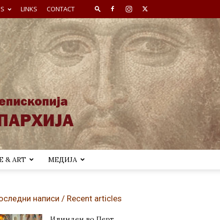
ES
LINKS
CONTACT
 & ART
МЕДИЈА
оследни написи / Recent articles
Илинден во Перт