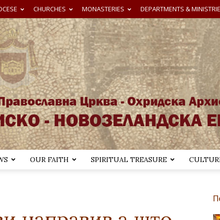
OCESE
CHURCHES
MONASTERIES
DEPARTMENTS & MINISTRI
WS
OUR FAITH
SPIRITUAL TREASURE
CULTURE
Австралиско-
П
ви направив а што