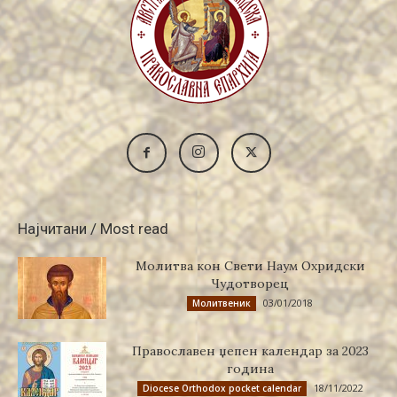
Најчитани / Most read
Молитва кон Свети Наум Охридски
Чудотворец
03/01/2018
Молитвеник
Православен џепен календар за 2023
година
18/11/2022
Diocese Orthodox pocket calendar