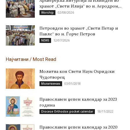
Архиерејска Литургија за Илинден во
храмот „Свети Илија“ во н. Аеродром,...
02/08/2026
Worship
Петровден во храмот „Свети Петар и
Павле“ во н. Ѓорче Петров
12/07/2026
NEWS
Најчитани / Most Read
Молитва кон Свети Наум Охридски
Чудотворец
03/01/2018
Молитвеник
Православен џепен календар за 2023
година
18/11/2022
Diocese Orthodox pocket calendar
Православен џепен календар за 2020