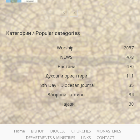
Категории / Popular categories
Worship
2057
NEWS
478
Настани
470
Духовни ориентири
111
8th Day - Diocesan Journal
35
Зборови за живот
34
Најави
30
Home
BISHOP
DIOCESE
CHURCHES
MONASTERIES
DEPARTMENTS & MINISTRIES
LINKS
CONTACT