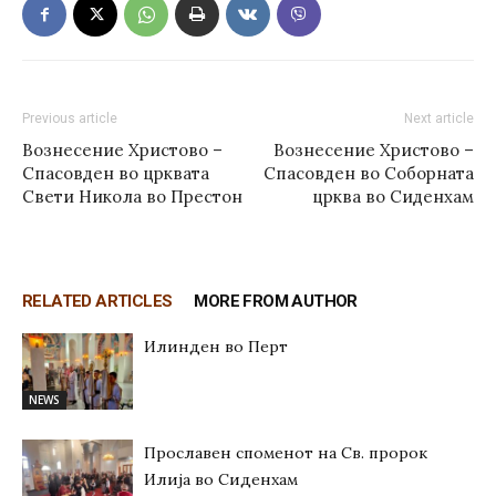
Previous article
Next article
Вознесение Христово –
Вознесение Христово –
Спасовден во црквата
Спасовден во Соборната
Свети Никола во Престон
црква во Сиденхам
RELATED ARTICLES
MORE FROM AUTHOR
Илинден во Перт
NEWS
Прославен споменот на Св. пророк
Илија во Сиденхам