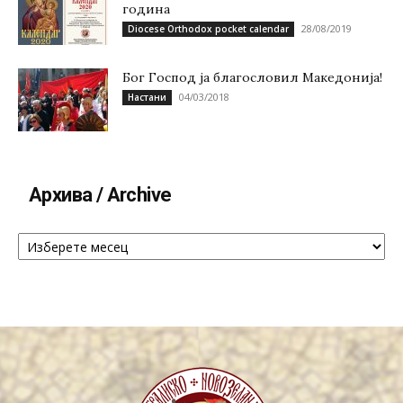
година
28/08/2019
Diocese Orthodox pocket calendar
Бог Господ ја благословил Македонија!
04/03/2018
Настани
Архива / Archive
Архива
/
Archive