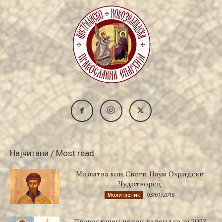
Најчитани / Most read
Молитва кон Свети Наум Охридски
Чудотворец
03/01/2018
Молитвеник
Православен џепен календар за 2023