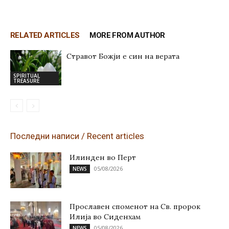
RELATED ARTICLES
MORE FROM AUTHOR
Стравот Божји е син на верата
SPIRITUAL
TREASURE
Последни написи / Recent articles
Илинден во Перт
05/08/2026
NEWS
Прославен споменот на Св. пророк
Илија во Сиденхам
05/08/2026
NEWS