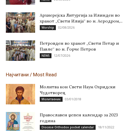
Архиерејска Литургија за Илинден во
храмот „Свети Илија“ во н. Аеродром,...
02/08/2026
Worship
Петровден во храмот „Свети Петар и
Павле“ во н. Ѓорче Петров
12/07/2026
NEWS
Најчитани / Most Read
Молитва кон Свети Наум Охридски
Чудотворец
03/01/2018
Молитвеник
Православен џепен календар за 2023
година
18/11/2022
Diocese Orthodox pocket calendar