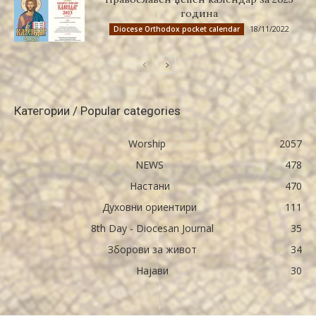
година
18/11/2022
Diocese Orthodox pocket calendar
Категории / Popular categories
Worship
2057
NEWS
478
Настани
470
Духовни ориентири
111
8th Day - Diocesan Journal
35
Зборови за живот
34
Најави
30