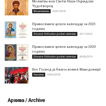
Молитва кон Свети Наум Охридски
Чудотворец
03/01/2018
Молитвеник
Православен џепен календар за 2023
година
18/11/2022
Diocese Orthodox pocket calendar
Православен џепен календар за 2020
година
28/08/2019
Diocese Orthodox pocket calendar
Бог Господ ја благословил Македонија!
04/03/2018
Настани
Архива / Archive