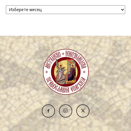
Архива
/
Archive