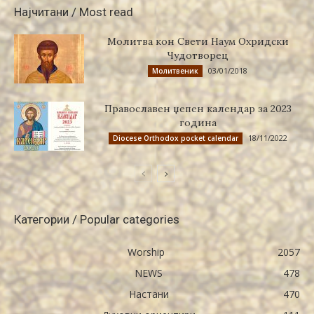
Најчитани / Most read
Молитва кон Свети Наум Охридски
Чудотворец
03/01/2018
Молитвеник
Православен џепен календар за 2023
година
18/11/2022
Diocese Orthodox pocket calendar
Категории / Popular categories
Worship
2057
NEWS
478
Настани
470