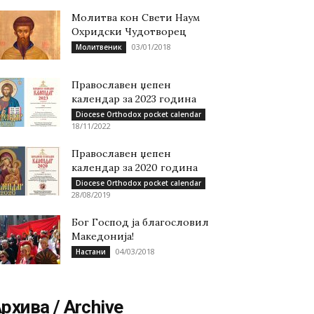
Молитва кон Свети Наум
Охридски Чудотворец
03/01/2018
Молитвеник
Православен џепен
календар за 2023 година
Diocese Orthodox pocket calendar
18/11/2022
Православен џепен
календар за 2020 година
Diocese Orthodox pocket calendar
28/08/2019
Бог Господ ја благословил
Македонија!
04/03/2018
Настани
рхива / Archive