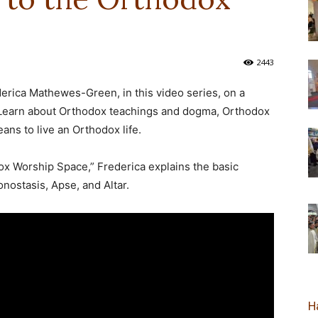
новозеландска
2443
rica Mathewes-Green, in this video series, on a
 Learn about Orthodox teachings and dogma, Orthodox
Епархија
ans to live an Orthodox life.
dox Worship Space,” Frederica explains the basic
nostasis, Apse, and Altar.
Н