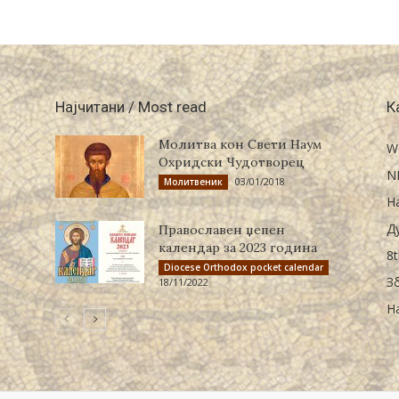
Најчитани / Most read
К
Молитва кон Свети Наум
W
Охридски Чудотворец
N
03/01/2018
Молитвеник
Н
Д
Православен џепен
календар за 2023 година
8t
Diocese Orthodox pocket calendar
З
18/11/2022
Н