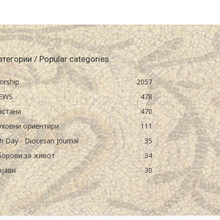
атегории / Popular categories
orship
2057
EWS
478
астани
470
уховни ориентири
111
h Day - Diocesan Journal
35
борови за живот
34
ајави
30