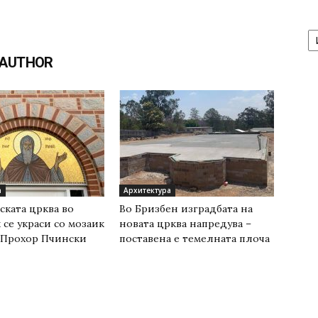
А
/
Ar
 AUTHOR
а
Архитектура
ската црква во
Во Бризбен изградбата на
се украси со мозаик
новата црква напредува –
 Прохор Пчински
поставена е темелната плоча