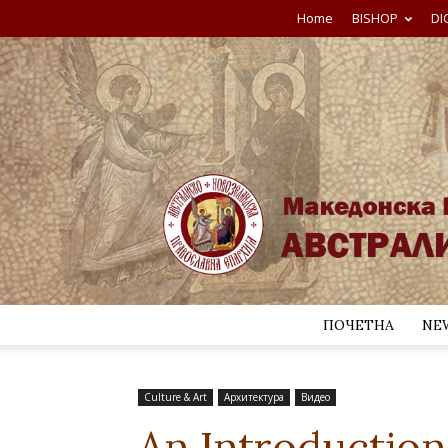
Home
BISHOP
DI
ПОЧЕТНА
NE
Culture & Art
Архитектура
Видео
An Introduction