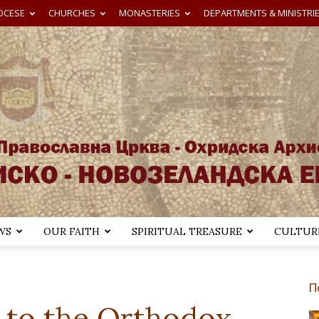
OCESE
CHURCHES
MONASTERIES
DEPARTMENTS & MINISTRI
WS
OUR FAITH
SPIRITUAL TREASURE
CULTURE
Австралиско-
П
 to the Orthodox