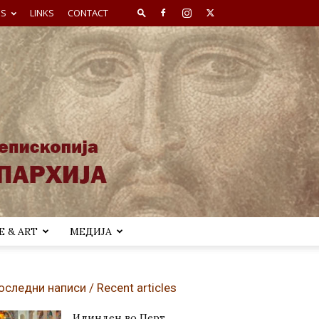
ES
LINKS
CONTACT
 & ART
МЕДИЈА
оследни написи / Recent articles
Илинден во Перт