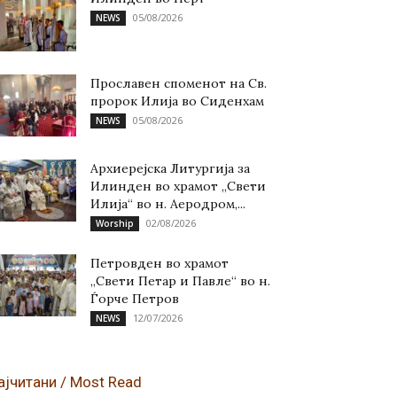
05/08/2026
NEWS
Прославен споменот на Св.
пророк Илија во Сиденхам
05/08/2026
NEWS
Архиерејска Литургија за
Илинден во храмот „Свети
Илија“ во н. Аеродром,...
02/08/2026
Worship
Петровден во храмот
„Свети Петар и Павле“ во н.
Ѓорче Петров
12/07/2026
NEWS
ајчитани / Most Read