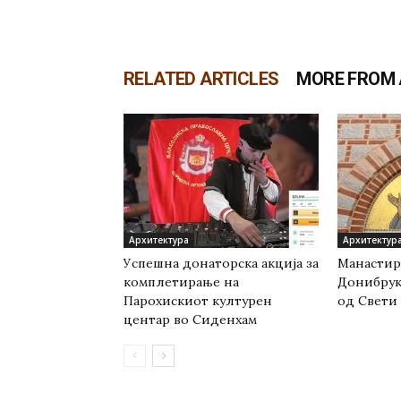
RELATED ARTICLES
MORE FROM
Архитектура
Архитектур
Успешна донаторска акција за
Манастир
комплетирање на
Донибрук 
Парохискиот културен
од Свети
центар во Сиденхам