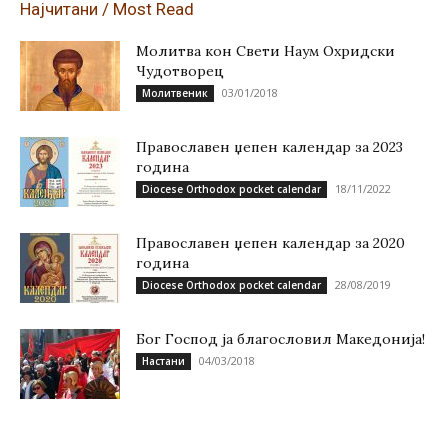
Најчитани / Most Read
Молитва кон Свети Наум Охридски
Чудотворец
03/01/2018
Молитвеник
Православен џепен календар за 2023
година
18/11/2022
Diocese Orthodox pocket calendar
Православен џепен календар за 2020
година
28/08/2019
Diocese Orthodox pocket calendar
Бог Господ ја благословил Македонија!
04/03/2018
Настани