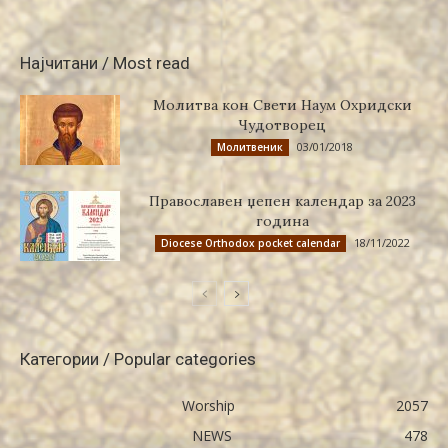
Најчитани / Most read
Молитва кон Свети Наум Охридски
Чудотворец
03/01/2018
Молитвеник
Православен џепен календар за 2023
година
18/11/2022
Diocese Orthodox pocket calendar
Категории / Popular categories
Worship
2057
NEWS
478