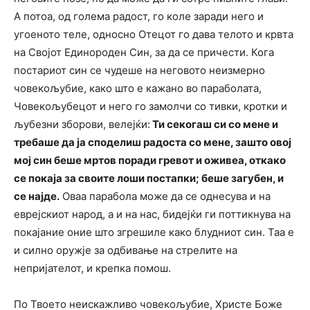
А потоа, од голема радост, го коле заради него и
угоеното теле, односно Отецот го дава телото и крвта
на Својот Единороден Син, за да се причести. Кога
постариот син се чудеше на неговото неизмерно
човекољубие, како што е кажано во параболата,
Човекољубецот и него го замолчи со тивки, кротки и
љубезни зборови, велејќи:
Ти секогаш си со мене и
требаше да ја споделиш радоста со мене, зашто овој
мој син беше мртов поради гревот и оживеа, откако
се покаја за своите лоши постапки; беше загубен, и
се најде.
Оваа парабола може да се однесува и на
еврејскиот народ, а и на нас, бидејќи ги поттикнува на
покајание оние што згрешиле како блудниот син. Таа е
и силно оружје за одбивање на стрелите на
непријателот, и крепка помош.
По Твоето неискажливо човекољубие, Христе Боже