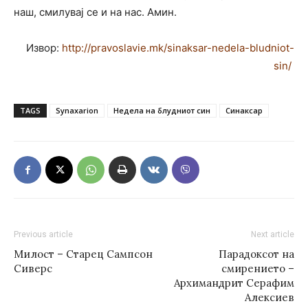
наш, смилувај се и на нас. Амин.
Извор:
http://pravoslavie.mk/sinaksar-nedela-bludniot-
sin/
TAGS
Synaxarion
Недела на блудниот син
Синаксар
Previous article
Next article
Милост – Старец Сампсон
Парадоксот на
Сиверс
смирението –
Архимандрит Серафим
Алексиев