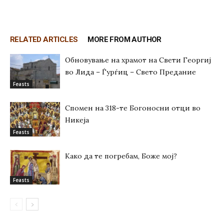
RELATED ARTICLES
MORE FROM AUTHOR
Обновување на храмот на Свети Георгиј
во Лида – Ѓурѓиц – Свето Предание
Feasts
Спомен на 318-те Богоносни отци во
Никеја
Feasts
Како да те погребам, Боже мој?
Feasts