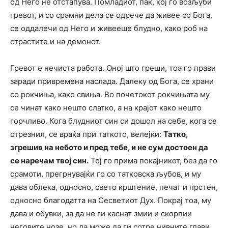
од Него не отстапува. Помладиот, пак, кој го возљуби
гревот, и со срамни дела се одрече да живее со Бога,
се оддалечи од Него и живееше блудно, како роб на
страстите и на демонот.
Гревот е нечиста работа. Оној што греши, тоа го прави
заради привремена наслада. Далеку од Бога, се храни
со рокчиња, како свиња. Во почетокот рокчињата му
се чинат како нешто слатко, а на крајот како нешто
горчливо. Кога блудниот син си дошол на себе, кога се
отрезнил, се враќа при таткото, велејќи:
Татко,
згрешив на небото и пред тебе, и не сум достоен да
се наречам твој син.
Тој го прима покајникот, без да го
срамоти, прегрнувајќи го со татковска љубов, и му
дава облека, односно, свето крштение, печат и прстен,
односно благодатта на Сесветиот Дух. Покрај тоа, му
дава и обувки, за да не ги каснат змии и скорпии
неговите нозе, но да може да ги сотре нивните глави.