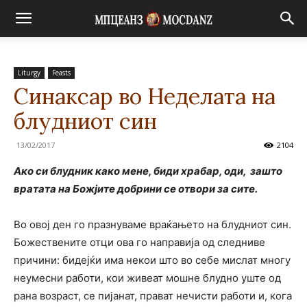
Liturgy
Feasts
Синаксар во Неделата на
блудниот син
13/02/2017
2104
Ако си блудник како мене, биди храбар, оди,
зашто
вратата на Божјите добрини се отвори за сите.
Во овој ден го празнуваме враќањето на блудниот син.
Божествените отци ова го направија од следниве
причини: бидејќи има некои што во себе мислат многу
неумесни работи, кои живеат мошне блудно уште од
рана возраст, се пијанат, прават нечисти работи и, кога