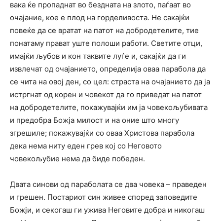
вака ќе пропаднат во бездната на злото, паѓаат во
очајание, кое е плод на горделивоста. Не сакајќи
повеќе да се вратат на патот на добродетелите, тие
понатаму прават уште полоши работи. Светите отци,
имајќи љубов и кон таквите луѓе и, сакајќи да ги
извлечат од очајанието, определија оваа парабола да
се чита на овој ден, со цел: страста на очајанието да ја
истргнат од корен и човекот да го приведат на патот
на добродетелите, покажувајќи им ја човекољубивата
и предобра Божја милост и на оние што многу
згрешиле; покажувајќи со оваа Христова парабола
дека нема ниту еден грев кој со Неговото
човекољубие нема да биде победен.
Двата синови од параболата се два човека – праведен
и грешен. Постариот син живее според заповедите
Божји, и секогаш ги ужива Неговите добра и никогаш