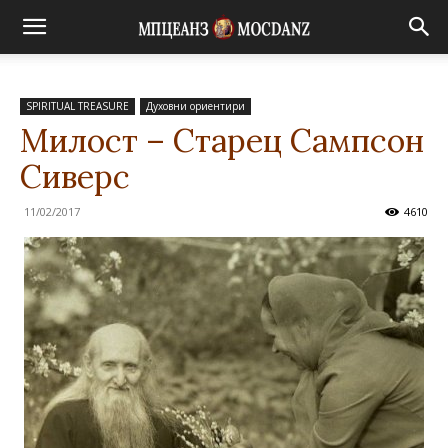
SPIRITUAL TREASURE
Духовни ориентири
Милост – Старец Сампсон
Сиверс
11/02/2017
4610