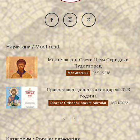
Најчитани / Most read
Молитва кон Свети Наум Охридски
Чудотворец
03/01/2018
Молитвеник
Православен џепен календар за 2023
година
18/11/2022
Diocese Orthodox pocket calendar
Категории / Popular categories