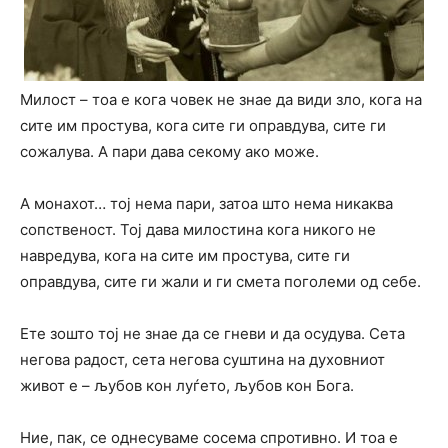
Милост – тоа е кога човек не знае да види зло, кога на
сите им простува, кога сите ги оправдува, сите ги
сожалува. А пари дава секому ако може.
А монахот… тој нема пари, затоа што нема никаква
сопственост. Тој дава милостина кога никого не
навредува, кога на сите им простува, сите ги
оправдува, сите ги жали и ги смета поголеми од себе.
Ете зошто тој не знае да се гневи и да осудува. Сета
негова радост, сета негова суштина на духовниот
живот е – љубов кон луѓето, љубов кон Бога.
Ние, пак, се однесуваме сосема спротивно. И тоа е