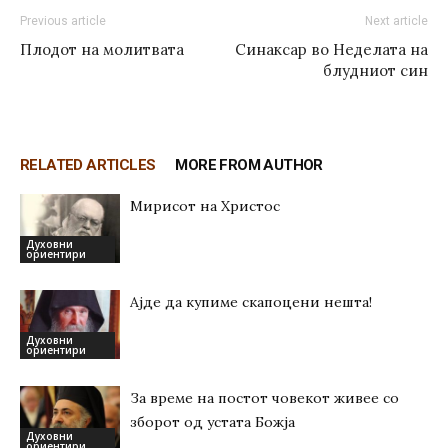
Previous article
Next article
Плодот на молитвата
Синаксар во Неделата на
блудниот син
RELATED ARTICLES
MORE FROM AUTHOR
Мирисот на Христос
Духовни
ориентири
Ајде да купиме скапоцени нешта!
Духовни
ориентири
За време на постот човекот живее со
зборот од устата Божја
Духовни
ориентири