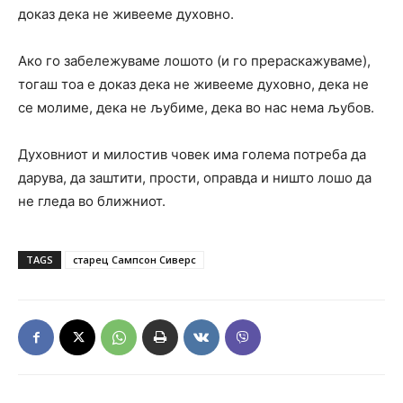
доказ дека не живееме духовно.
Ако го забележуваме лошото (и го прераскажуваме),
тогаш тоа е доказ дека не живееме духовно, дека не
се молиме, дека не љубиме, дека во нас нема љубов.
Духовниот и милостив човек има голема потреба да
дарува, да заштити, прости, оправда и ништо лошо да
не гледа во ближниот.
TAGS
старец Сампсон Сиверс