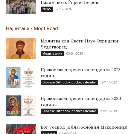
Павле“ во н. Ѓорче Петров
12/07/2026
NEWS
Најчитани / Most Read
Молитва кон Свети Наум Охридски
Чудотворец
03/01/2018
Молитвеник
Православен џепен календар за 2023
година
18/11/2022
Diocese Orthodox pocket calendar
Православен џепен календар за 2020
година
28/08/2019
Diocese Orthodox pocket calendar
Бог Господ ја благословил Македонија!
04/03/2018
Настани