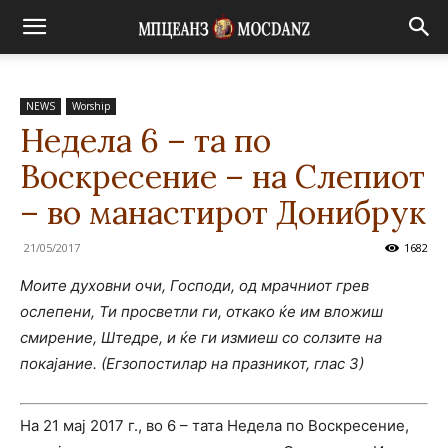
NEWS
Worship
Недела 6 – та по
Воскресение – на Слепиот
– во манастирот Донибрук
21/05/2017
1682
Моите духовни очи, Господи, од мрачниот грев
ослепени, Ти просветли ги, откако ќе им вложиш
смирение, Штедре, и ќе ги измиеш со солзите на
покајание. (Егзопостилар на празникот, глас 3)
На 21 мај 2017 г., во 6 – тата Недела по Воскресение,