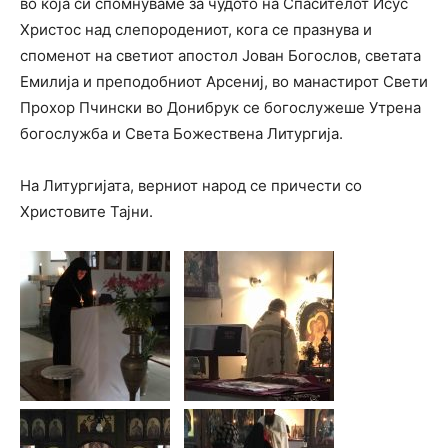
во која си спомнуваме за чудото на Спасителот Исус
Христос над слепородениот, кога се празнува и
споменот на светиот апостол Јован Богослов, светата
Емилија и преподобниот Арсениј, во манастирот Свети
Прохор Пчински во Донибрук се богослужеше Утрена
богослужба и Света Божествена Литургија.
На Литургијата, верниот народ се причести со
Христовите Тајни.