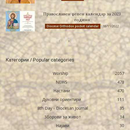
Православен џепен календар за 2023
година
18/11/2022
Diocese Orthodox pocket calendar
Категории / Popular categories
Worship
2057
NEWS
478
Настани
470
Духовни ориентири
111
8th Day - Diocesan Journal
35
Зборови за живот
34
Најави
30