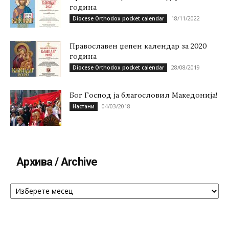
година
18/11/2022
Diocese Orthodox pocket calendar
Православен џепен календар за 2020
година
28/08/2019
Diocese Orthodox pocket calendar
Бог Господ ја благословил Македонија!
04/03/2018
Настани
Архива / Archive
Архива
/
Archive