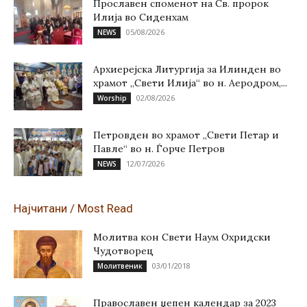
Прославен споменот на Св. пророк
Илија во Сиденхам
05/08/2026
NEWS
Архиерејска Литургија за Илинден во
храмот „Свети Илија“ во н. Аеродром,...
02/08/2026
Worship
Петровден во храмот „Свети Петар и
Павле“ во н. Ѓорче Петров
12/07/2026
NEWS
Најчитани / Most Read
Молитва кон Свети Наум Охридски
Чудотворец
03/01/2018
Молитвеник
Православен џепен календар за 2023