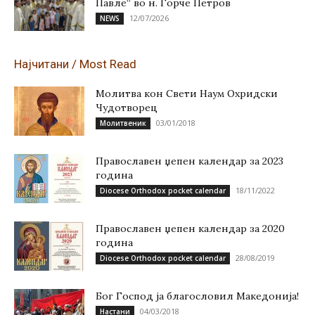
Павле“ во н. Ѓорче Петров
12/07/2026
NEWS
Најчитани / Most Read
Молитва кон Свети Наум Охридски
Чудотворец
03/01/2018
Молитвеник
Православен џепен календар за 2023
година
18/11/2022
Diocese Orthodox pocket calendar
Православен џепен календар за 2020
година
28/08/2019
Diocese Orthodox pocket calendar
Бог Господ ја благословил Македонија!
04/03/2018
Настани