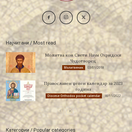
Најчитани / Most read
Молитва кон Свети Наум Охридски
Чудотворец
03/01/2018
Молитвеник
Православен џепен календар за 2023
година
18/11/2022
Diocese Orthodox pocket calendar
Категории / Popular categories