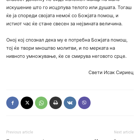
искушение што гo исцрпува телото или душата. Тогаш
ќе ја спореди својата немоќ со Божјата помош, и
истиот час ќе стане свесен за нејзината величина.
Оној кој спознал дека му е потребна Божјата помош,
тој ќе твори мноштво молитви, и по мерката на
нивното умножување, ќе се смирува неговото срце.
Свети Исак Сириец
Previous article
Next article