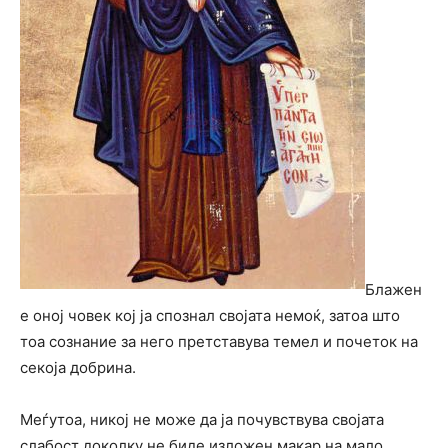
Блажен
е оној човек кој ја спознал својата немоќ, затоа што
тоа сознание за него претставува темел и почеток на
секоја добрина.
Меѓутоа, никој не може да ја почувствува својата
слабост доколку не биде изложен макар на мало