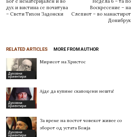
Бог е нематеријален и во
Недела 6 – та по
дух и вистина се почитува
Воскресение – на
– Свети Тихон Задонски
Слепиот – во манастирот
Донибрук
RELATED ARTICLES
MORE FROM AUTHOR
Мирисот на Христос
Духовни
ориентири
Ајде да купиме скапоцени нешта!
Духовни
ориентири
За време на постот човекот живее со
зборот од устата Божја
Духовни
ориентири