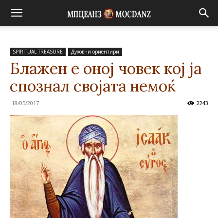
SPIRITUAL TREASURE
Духовни ориентири
Блажен е оној човек кој ја
спознал својата немоќ
18/05/2017
2243