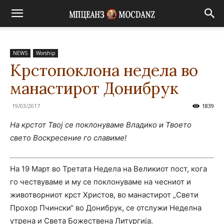
NEWS
Worship
Крстопоклона недела во
манастирот Донибрук
19/03/2017
1839
На крстот Твој се поклонуваме Владико
и Твоето
свето Воскресение го славиме!
На 19 Март во Третата Недела на Великиот пост, кога
го чествуваме и му се поклонуваме на чесниот и
животворниот крст Христов, во манастирот „Свети
Прохор Пчински“ во Донибрук, се отслужи Неделна
утрена и Света Божествена Литургија.