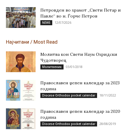
Петровден во храмот „Свети Петар и
Павле“ во н. Ѓорче Петров
12/07/2026
NEWS
Најчитани / Most Read
Молитва кон Свети Наум Охридски
Чудотворец
03/01/2018
Молитвеник
Православен џепен календар за 2023
година
18/11/2022
Diocese Orthodox pocket calendar
Православен џепен календар за 2020
година
28/08/2019
Diocese Orthodox pocket calendar