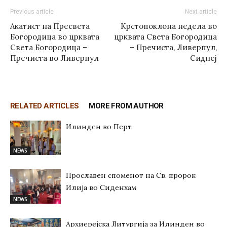
Previous article
Next article
Акатист на Пресвета
Крстопоклона недела во
Богородица во црквата
црквата Света Богородица
Света Богородица –
– Пречиста, Ливерпул,
Пречиста во Ливерпул
Сиднеј
RELATED ARTICLES
MORE FROM AUTHOR
Илинден во Перт
NEWS
Прославен споменот на Св. пророк
Илија во Сиденхам
NEWS
Архиерејска Литургија за Илинден во