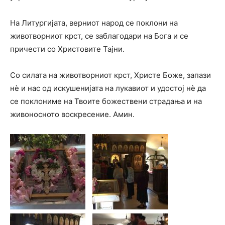
На Литургијата, верниот народ се поклони на
животворниот крст, се заблагодари на Бога и се
причести со Христовите Тајни.
Со силата на животворниот крст, Христе Боже, запази
нѐ и нас од искушенијата на лукавиот и удостој нѐ да
се поклониме на Твоите божествени страдања и на
живоносното воскресение. Амин.