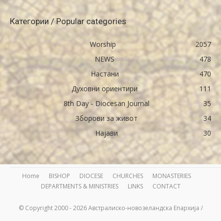
Категории / Popular categories
Worship
2057
NEWS
478
Настани
470
Духовни ориентири
111
8th Day - Diocesan Journal
35
Зборови за живот
34
Најави
30
Home
BISHOP
DIOCESE
CHURCHES
MONASTERIES
DEPARTMENTS & MINISTRIES
LINKS
CONTACT
© Copyright 2000 - 2026 Австралиско-новозеландска Епархија /