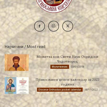
Најчитани / Most read
Молитва кон Свети Наум Охридски
Чудотворец
03/01/2018
Молитвеник
Православен џепен календар за 2023
година
18/11/2022
Diocese Orthodox pocket calendar