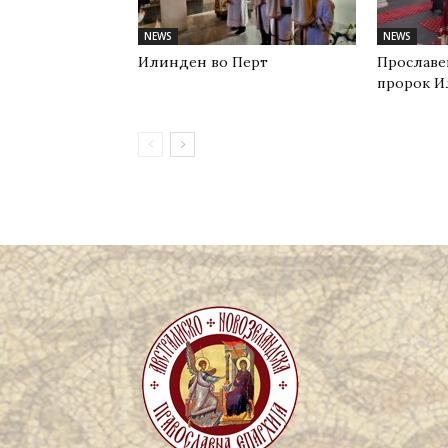
NEWS
NEWS
Илинден во Перт
Прославе
пророк И