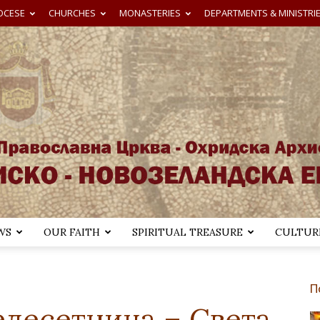
OCESE
CHURCHES
MONASTERIES
DEPARTMENTS & MINISTRI
WS
OUR FAITH
SPIRITUAL TREASURE
CULTURE
Австралиско-
П
едесетница – Света