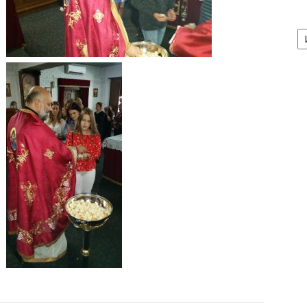
А
/
Ar