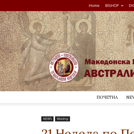
Home
BISHOP
DI
ПОЧЕТНА
NE
NEWS
Worship
21 Недела по П