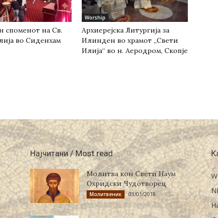
Worship
н споменот на Св.
Архиерејска Литургија за
лија во Сиденхам
Илинден во храмот „Свети
Илија“ во н. Аеродром, Скопје
Најчитани / Most read
К
Молитва кон Свети Наум
W
Охридски Чудотворец
N
03/01/2018
Молитвеник
Н