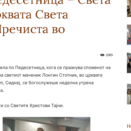
рквата Света
новозеландска
Пречиста во
Епархија
2089
дела по Педесетница, кога се празнува споменот на
 на светиот маченик Лонгин Стотник, во црквата
л, Сиднеј, се богослужеше неделна утрена
а.
ти со Светите Христови Тајни.
Н