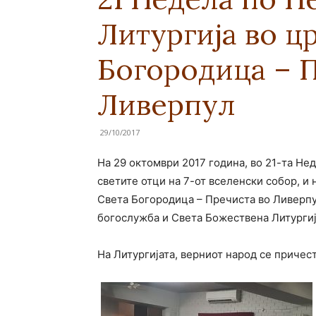
Литургија во ц
Богородица – 
Ливерпул
29/10/2017
На 29 октомври 2017 година, во 21-та Не
светите отци на 7-от вселенски собор, и
Света Богородица – Пречиста во Ливерпу
богослужба и Света Божествена Литургиј
На Литургијата, верниот народ се причес