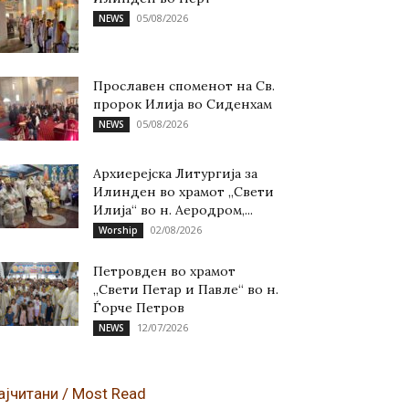
05/08/2026
NEWS
Прославен споменот на Св.
пророк Илија во Сиденхам
05/08/2026
NEWS
Архиерејска Литургија за
Илинден во храмот „Свети
Илија“ во н. Аеродром,...
02/08/2026
Worship
Петровден во храмот
„Свети Петар и Павле“ во н.
Ѓорче Петров
12/07/2026
NEWS
ајчитани / Most Read