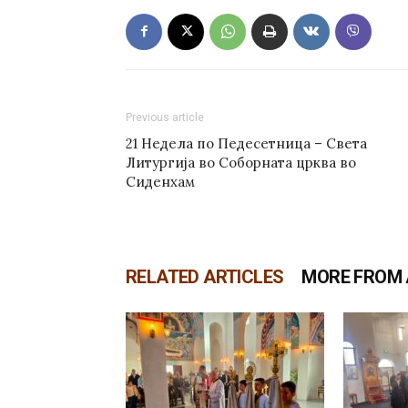
Previous article
21 Недела по Педесетница – Света
Литургија во Соборната црква во
Сиденхам
RELATED ARTICLES
MORE FROM