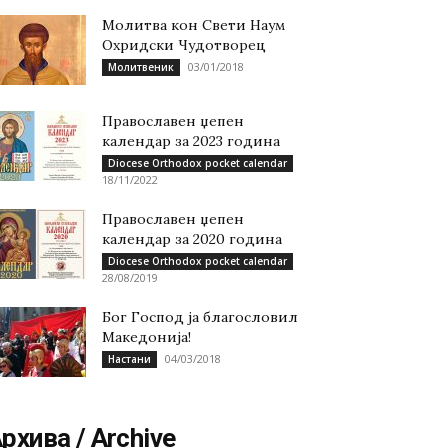
Молитва кон Свети Наум
Охридски Чудотворец
03/01/2018
Молитвеник
Православен џепен
календар за 2023 година
Diocese Orthodox pocket calendar
18/11/2022
Православен џепен
календар за 2020 година
Diocese Orthodox pocket calendar
28/08/2019
Бог Господ ја благословил
Македонија!
04/03/2018
Настани
рхива / Archive