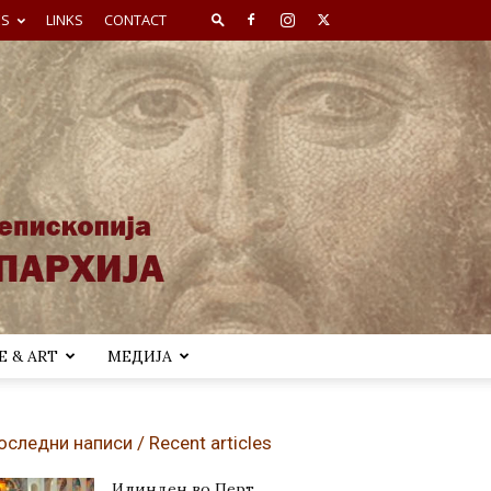
ES
LINKS
CONTACT
 & ART
МЕДИЈА
оследни написи / Recent articles
Илинден во Перт