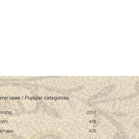
атегории / Popular categories
orship
2057
EWS
478
астани
470