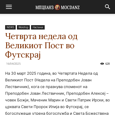
NEWS
Worship
Настани
Четврта недела од
Великиот Пост во
Футскрај
16/04/2025
628
На 30 март 2025 година, во Четвртата Недела од
Великиот Пост (Недела на Преподобен Јован
Лествичник), кога се празнува споменот на
Преподобен Јован Лествичник, Преподобен Алексеј –
човек Божји, Маченик Марин и Свети Патрик Ирски, во
црквата Свети Пророк Илија во Футскрај, се
богослужеше утрена богослужба и Света Божествена