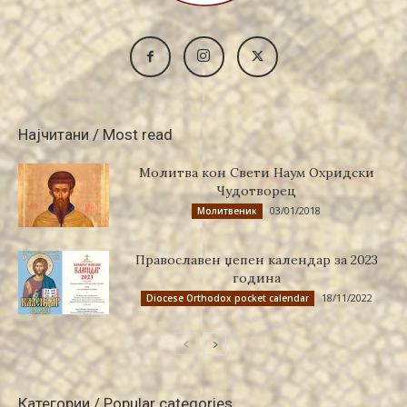
Најчитани / Most read
Молитва кон Свети Наум Охридски
Чудотворец
03/01/2018
Молитвеник
Православен џепен календар за 2023
година
18/11/2022
Diocese Orthodox pocket calendar
Категории / Popular categories