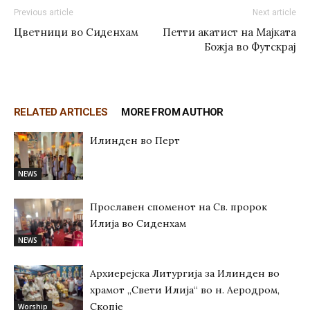
Previous article
Next article
Цветници во Сиденхам
Петти акатист на Мајката
Божја во Футскрај
RELATED ARTICLES
MORE FROM AUTHOR
Илинден во Перт
NEWS
Прославен споменот на Св. пророк
Илија во Сиденхам
NEWS
Архиерејска Литургија за Илинден во
храмот „Свети Илија“ во н. Аеродром,
Скопје
Worship