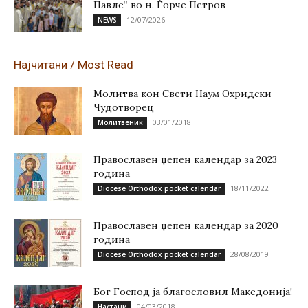
Павле“ во н. Ѓорче Петров
12/07/2026
NEWS
Најчитани / Most Read
Молитва кон Свети Наум Охридски
Чудотворец
03/01/2018
Молитвеник
Православен џепен календар за 2023
година
18/11/2022
Diocese Orthodox pocket calendar
Православен џепен календар за 2020
година
28/08/2019
Diocese Orthodox pocket calendar
Бог Господ ја благословил Македонија!
04/03/2018
Настани