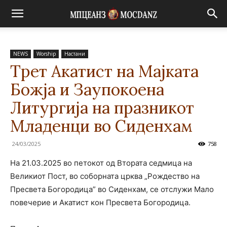
NEWS
Worship
Настани
Трет Акатист на Мајката
Божја и Заупокоена
Литургија на празникот
Младенци во Сиденхам
24/03/2025
758
На 21.03.2025 во петокот од Втората седмица на
Великиот Пост, во соборната црква „Рождество на
Пресвета Богородица” во Сиденхам, се отслужи Мало
повечерие и Акатист кон Пресвета Богородица.