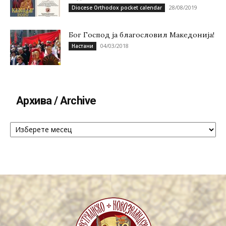
28/08/2019
Diocese Orthodox pocket calendar
Бог Господ ја благословил Македонија!
04/03/2018
Настани
Архива / Archive
Архива
/
Archive