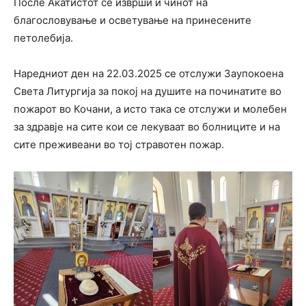
После Акатистот се изврши и чинот на
благословување и осветување на принесените
петолебија.
Наредниот ден на 22.03.2025 се отслужи Заупокоена
Света Литургија за покој на душите на починатите во
пожарот во Кочани, а исто така се отслужи и молебен
за здравје на сите кои се лекуваат во болниците и на
сите преживеани во тој стравотен пожар.