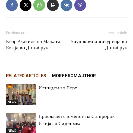
Previous article
Next article
Втор Акатист на Мајката
Заупокоена литургија во
Божја во Донибрук
Донибрук
RELATED ARTICLES
MORE FROM AUTHOR
Илинден во Перт
NEWS
Прославен споменот на Св. пророк
Илија во Сиденхам
NEWS