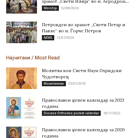
храмот „Свети Илија“ во н. Аеродром,...
02/08/2026
Worship
Петровден во храмот „Свети Петар и
Павле“ во н. Ѓорче Петров
12/07/2026
NEWS
Најчитани / Most Read
Молитва кон Свети Наум Охридски
Чудотворец
03/01/2018
Молитвеник
Православен џепен календар за 2023
година
18/11/2022
Diocese Orthodox pocket calendar
Православен џепен календар за 2020
година