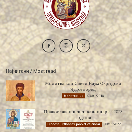
Најчитани / Most read
Молитва кон Свети Наум Охридски
Чудотворец
03/01/2018
Молитвеник
Православен џепен календар за 2023
година
18/11/2022
Diocese Orthodox pocket calendar