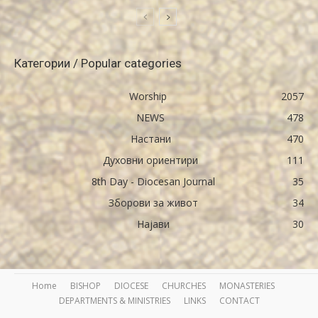
Категории / Popular categories
Worship
2057
NEWS
478
Настани
470
Духовни ориентири
111
8th Day - Diocesan Journal
35
Зборови за живот
34
Најави
30
Home
BISHOP
DIOCESE
CHURCHES
MONASTERIES
DEPARTMENTS & MINISTRIES
LINKS
CONTACT