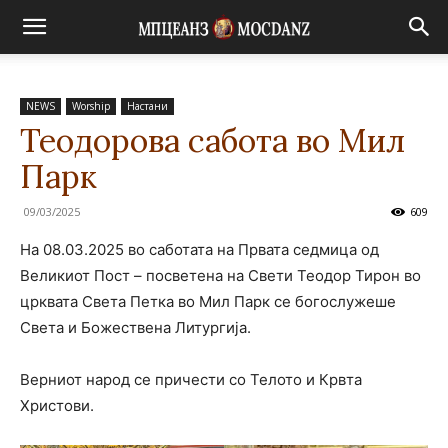
NEWS
Worship
Настани
Теодорова сабота во Мил
Парк
09/03/2025
609
На 08.03.2025 во саботата на Првата седмица од
Великиот Пост – посветена на Свети Теодор Тирон во
црквата Света Петка во Мил Парк се богослужеше
Света и Божествена Литургија.
Верниот народ се причести со Телото и Крвта
Христови.