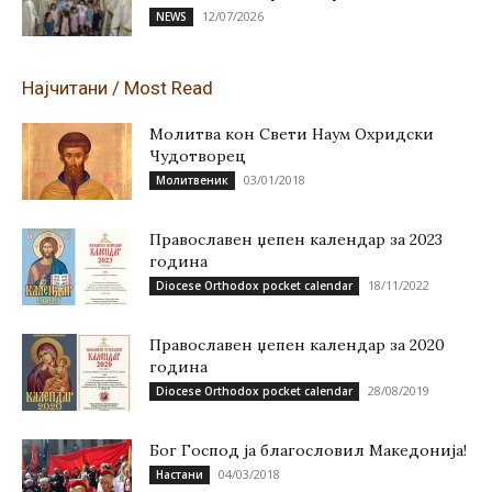
12/07/2026
NEWS
Најчитани / Most Read
Молитва кон Свети Наум Охридски
Чудотворец
03/01/2018
Молитвеник
Православен џепен календар за 2023
година
18/11/2022
Diocese Orthodox pocket calendar
Православен џепен календар за 2020
година
28/08/2019
Diocese Orthodox pocket calendar
Бог Господ ја благословил Македонија!
04/03/2018
Настани