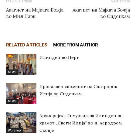
Previous article
Next article
Акатист на Мајката Божја
Акатист на Мајката Божја
во Мил Парк
во Сиденхам
RELATED ARTICLES
MORE FROM AUTHOR
Илинден во Перт
NEWS
Прославен споменот на Св. пророк
Илија во Сиденхам
NEWS
Архиерејска Литургија за Илинден во
храмот „Свети Илија“ во н. Аеродром,
Скопје
Worship