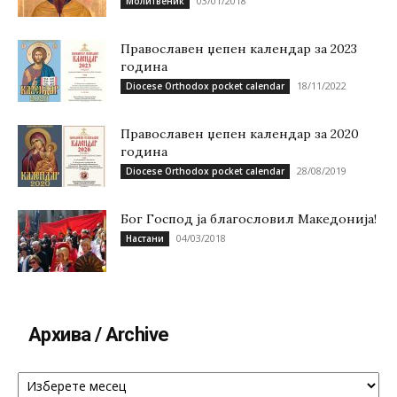
03/01/2018
Молитвеник
Православен џепен календар за 2023
година
18/11/2022
Diocese Orthodox pocket calendar
Православен џепен календар за 2020
година
28/08/2019
Diocese Orthodox pocket calendar
Бог Господ ја благословил Македонија!
04/03/2018
Настани
Архива / Archive
Архива
/