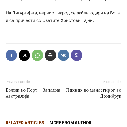
На Литургијата, верниот народ се заблагодари на Бога
и се причести со Светите Христови Тајни.
Previous article
Next article
Божик во Перт – Западна
Пикник во манастирот во
Австралија
Донибрук
RELATED ARTICLES
MORE FROM AUTHOR