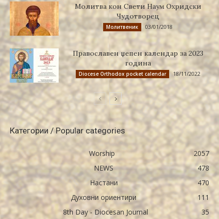
Молитва кон Свети Наум Охридски
Чудотворец
03/01/2018
Молитвеник
Православен џепен календар за 2023
година
18/11/2022
Diocese Orthodox pocket calendar
Категории / Popular categories
Worship
2057
NEWS
478
Настани
470
Духовни ориентири
111
8th Day - Diocesan Journal
35