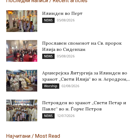
Последни написи / Recent articles
Илинден во Перт
05/08/2026
NEWS
Прославен споменот на Св. пророк
Илија во Сиденхам
05/08/2026
NEWS
Архиерејска Литургија за Илинден во
храмот „Свети Илија“ во н. Аеродром,...
02/08/2026
Worship
Петровден во храмот „Свети Петар и
Павле“ во н. Ѓорче Петров
12/07/2026
NEWS
Најчитани / Most Read