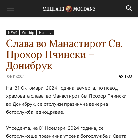
NEWS
Worship
Настани
Слава во Манастирот Св.
Прохор Пчински –
Донибрук
04/11/2024
1733
На 31 Октомври, 2024 година, вечерта, по повод
храмовата слава, во Манастирот Св. Прохор Пчински
во Донибрук, се отслужи празнична вечерна
богослужба, едноцрквие.
Утредента, на 01 Ноември, 2024 година, се
богослужеше празнична утрена богослужба и Света