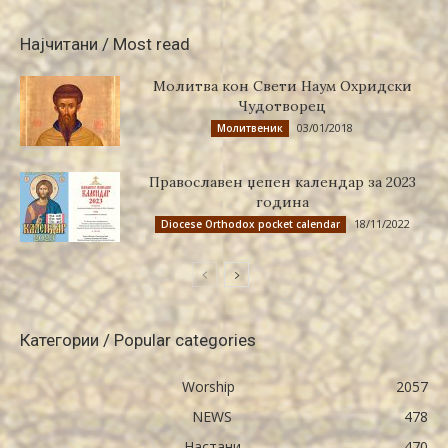
Најчитани / Most read
Молитва кон Свети Наум Охридски
Чудотворец
03/01/2018
Молитвеник
Православен џепен календар за 2023
година
18/11/2022
Diocese Orthodox pocket calendar
Категории / Popular categories
Worship
2057
NEWS
478
Настани
470