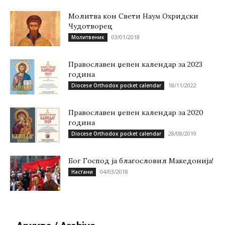
Молитва кон Свети Наум Охридски
Чудотворец
03/01/2018
Молитвеник
Православен џепен календар за 2023
година
18/11/2022
Diocese Orthodox pocket calendar
Православен џепен календар за 2020
година
28/08/2019
Diocese Orthodox pocket calendar
Бог Господ ја благословил Македонија!
04/03/2018
Настани