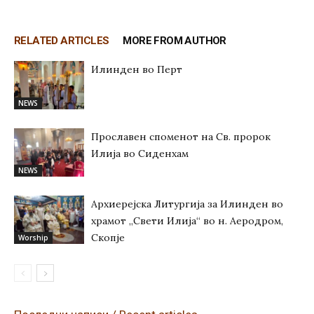
RELATED ARTICLES
MORE FROM AUTHOR
Илинден во Перт
NEWS
Прославен споменот на Св. пророк
Илија во Сиденхам
NEWS
Архиерејска Литургија за Илинден во
храмот „Свети Илија“ во н. Аеродром,
Скопје
Worship