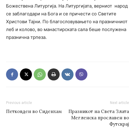
Божествена Литургија. На Литургијата, верниот народ
се заблагодари на Бога и се причести со Светите
Христови Тајни. По благословувањето на празничниот
леб и колово, во манастирската сала беше послужена
празнична трпеза.
Previous article
Next article
Петковден во Сиденхам
Празникот на Света Злата
Мегленска прославен во
Футскрај