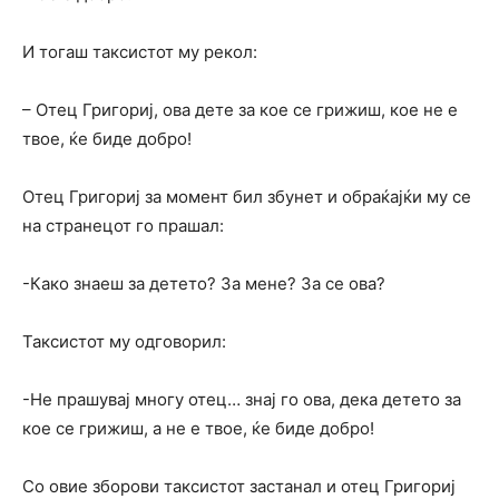
И тогаш таксистот му рекол:
– Отец Григориј, ова дете за кое се грижиш, кое не е
твое, ќе биде добро!
Отец Григориј за момент бил збунет и обраќајќи му се
на странецот го прашал:
-Како знаеш за детето? За мене? За се ова?
Таксистот му одговорил:
-Не прашувај многу отец… знај го ова, дека детето за
кое се грижиш, а не е твое, ќе биде добро!
Со овие зборови таксистот застанал и отец Григориј