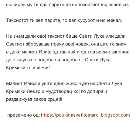
шокиран му ги дал парите на непознатиот кој знаел сè.
Таксистот ги зел парите, го дал кусурот и исчезнал.
Не знам дали овој таксист беше Свети Лука или дали
Светиот зборуваше преку овој човек, она што го знам
е дека малиот Илија од таа ноќ и од тоа време започна
да станува се подобар и подобар… Свети Лука
Кримски го излечи!
Малиот Илија е уште едно живо чудо на Свети Лука
Кримски Лекар и Чудотворец кој го допира и
раздвижува секое срце!!!
преземено од:
https://poukinasvetitestarci.blogspot.com