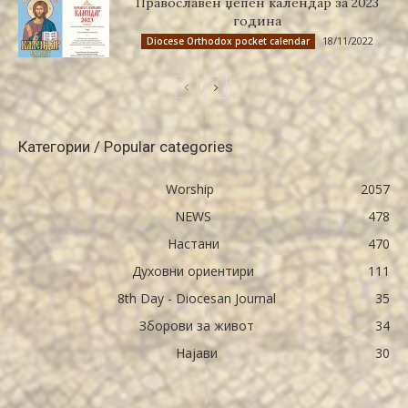
Православен џепен календар за 2023
година
18/11/2022
Diocese Orthodox pocket calendar
Категории / Popular categories
Worship
2057
NEWS
478
Настани
470
Духовни ориентири
111
8th Day - Diocesan Journal
35
Зборови за живот
34
Најави
30