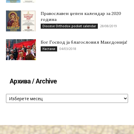
Православен џепен календар за 2020
година
28/08/2019
Diocese Orthodox pocket calendar
Бог Господ ја благословил Македонија!
04/03/2018
Настани
Архива / Archive
Архива
/
Archive