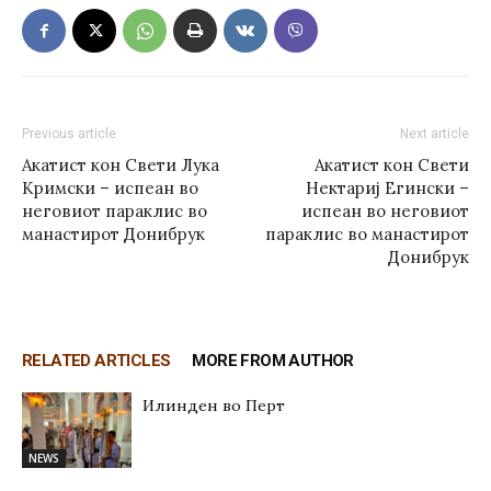
Previous article
Next article
Акатист кон Свети Лука
Акатист кон Свети
Кримски – испеан во
Нектариј Егински –
неговиот параклис во
испеан во неговиот
манастирот Донибрук
параклис во манастирот
Донибрук
RELATED ARTICLES
MORE FROM AUTHOR
Илинден во Перт
NEWS