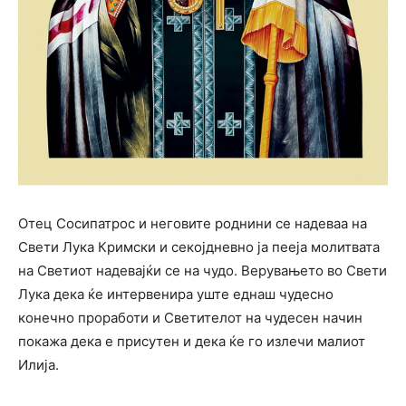
Отец Сосипатрос и неговите роднини се надеваа на
Свети Лука Кримски и секојдневно ја пееја молитвата
на Светиот надевајќи се на чудо. Верувањето во Свети
Лука дека ќе интервенира уште еднаш чудесно
конечно проработи и Светителот на чудесен начин
покажа дека е присутен и дека ќе го излечи малиот
Илија.