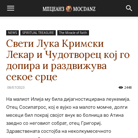
NEWS
SPIRITUAL TREASURE
The Miracle of Faith
Свети Лука Кримски
Лекар и Чудотворец кој го
допира и раздвижува
секое срце
08/07/2023
2448
На малиот Илија му била дијагностицирана леукемија.
Отец Сосипатрос, кој е вујко на малото момче, долги
месеци бил покрај својот внук во болница во Атина
заедно со неговиот собрат, отец Григориј.
Здравствената состојба на неколкумесечното