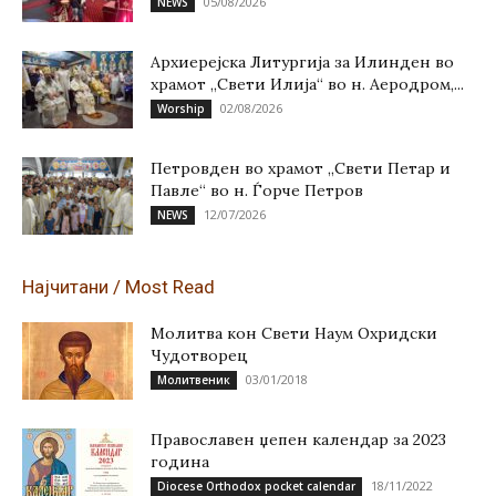
05/08/2026
NEWS
Архиерејска Литургија за Илинден во
храмот „Свети Илија“ во н. Аеродром,...
02/08/2026
Worship
Петровден во храмот „Свети Петар и
Павле“ во н. Ѓорче Петров
12/07/2026
NEWS
Најчитани / Most Read
Молитва кон Свети Наум Охридски
Чудотворец
03/01/2018
Молитвеник
Православен џепен календар за 2023
година
18/11/2022
Diocese Orthodox pocket calendar