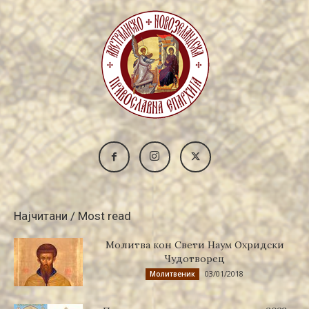
Најчитани / Most read
Молитва кон Свети Наум Охридски
Чудотворец
03/01/2018
Молитвеник