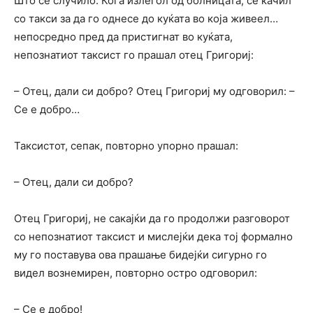
Што се случило. Кога излегол од болницата, се качил
со такси за да го однесе до куќата во која живеел…
непосредно пред да пристигнат во куќата,
непознатиот таксист го прашал отец Григориј:
– Отец, дали си добро? Отец Григориј му одговорил: –
Се е добро…
Таксистот, сепак, повторно упорно прашал:
– Отец, дали си добро?
Отец Григориј, не сакајќи да го продолжи разговорот
со непознатиот таксист и мислејќи дека тој формално
му го поставува ова прашање бидејќи сигурно го
видел вознемирен, повторно остро одговорил:
– Се е добро!