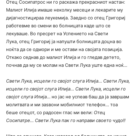
Отец Сосипатрос ни го раскажа прекрасниот настан:
Малиот Илија имаше неколку месеци и лекарите му
дијагностицираа леукемија. Заедно со отец Григориј
работевме во смени во болницата каде што се
лекуваше. Во пресрет на Успението на Свети
Лука, отец Григориј ја напушти болницата доцна во
ноќта да се одмори и ме остави на својата позиција.
Откако седнав до малиот Илија и го гледав детето,
почнав да му се молам на Свети Лука уште една ноќ…
Свети Лука, исцели го својот слуга Илија… Свети Лука,
исцели го својот слуга Илија… Свети Лука, исцели го
својот слуга Илија
… но јас не успеав баш да ја завршам
молитвата и ми заѕвони мобилниот телефон… тоа
беше отецот, со радосен глас ми вели:
Отец
Сосипатре… Свети Лука пак го направи своето чудо!!