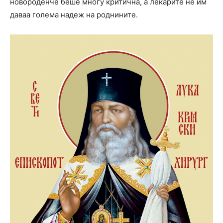
новороденче беше многу критична, а лекарите не им
даваа голема надеж на роднините.