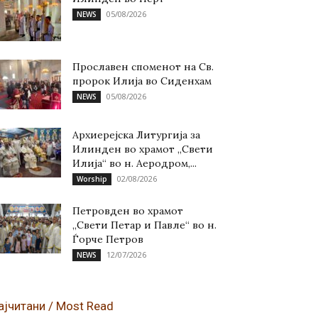
05/08/2026
NEWS
Прославен споменот на Св.
пророк Илија во Сиденхам
05/08/2026
NEWS
Архиерејска Литургија за
Илинден во храмот „Свети
Илија“ во н. Аеродром,...
02/08/2026
Worship
Петровден во храмот
„Свети Петар и Павле“ во н.
Ѓорче Петров
12/07/2026
NEWS
ајчитани / Most Read