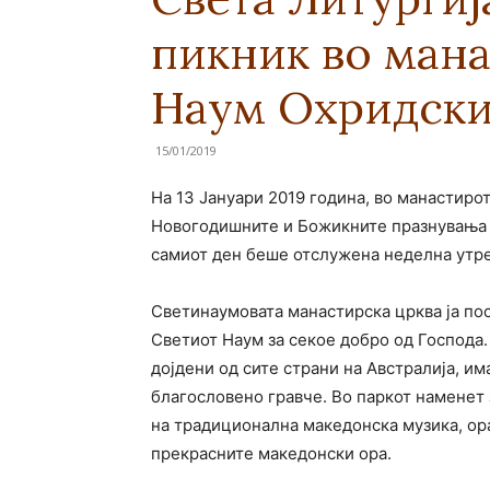
пикник во мана
Наум Охридски
15/01/2019
На 13 Јануари 2019 година, во манастиро
Новогодишните и Божикните празнувања 
самиот ден беше отслужена неделна утре
Светинаумовата манастирскa црква ја по
Светиот Наум за секое добро од Господа.
дојдени од сите страни на Австралија, и
благословено гравче. Во паркот наменет
на традиционална македонска музика, ор
прекрасните македонски ора.