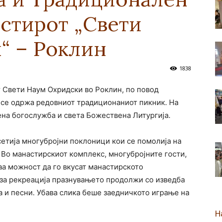
стирот „Свети
новозеландска
“ – Роклин
1838
т Свети Наум Охридски во Роклин, по повод
Епархија
се одржа редовниот традиционаниот пикник. На
на богослужба и света Божествена Литургија.
сетија многубројни поклоници кои се помолија на
 Во манастирскиот комплекс, многубројните гости,
маа можност да го вкусат манастирското
 за рекреација празнувањето продолжи со изведба
а и песни. Убава слика беше заедничкото играње на
Н