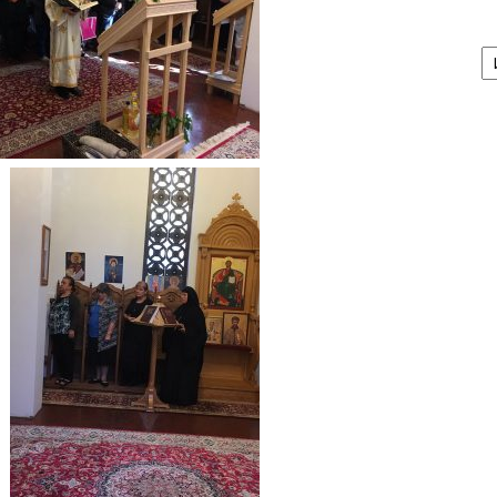
А
/
Ar