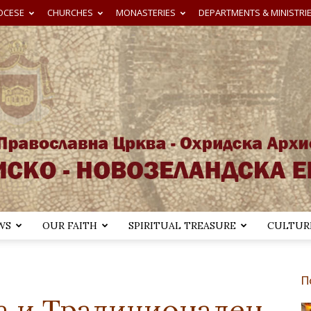
OCESE
CHURCHES
MONASTERIES
DEPARTMENTS & MINISTRI
WS
OUR FAITH
SPIRITUAL TREASURE
CULTURE
Австралиско-
П
ја и Традиционален