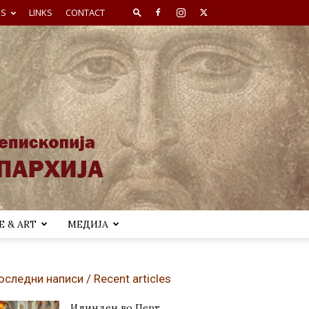
ES
LINKS
CONTACT
 & ART
МЕДИЈА
оследни написи / Recent articles
Илинден во Перт