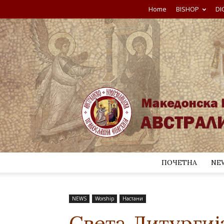
Home
BISHOP
DI
ПОЧЕТНА
NE
NEWS
Worship
Настани
Света Литурги