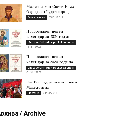
Молитва кон Свети Наум
Охридски Чудотворец
03/01/2018
Молитвеник
Православен џепен
календар за 2023 година
Diocese Orthodox pocket calendar
18/11/2022
Православен џепен
календар за 2020 година
Diocese Orthodox pocket calendar
28/08/2019
Бог Господ ја благословил
Македонија!
04/03/2018
Настани
рхива / Archive